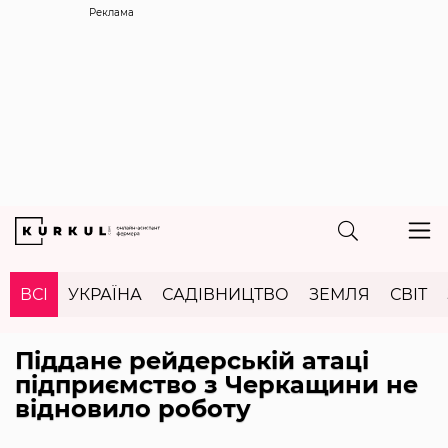
Реклама
ВСІ
УКРАЇНА
САДІВНИЦТВО
ЗЕМЛЯ
СВІТ
Піддане рейдерській атаці
підприємство з Черкащини не
відновило роботу