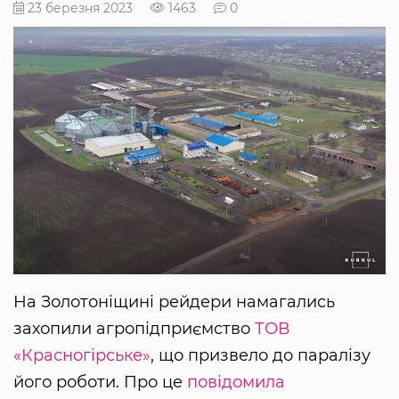
23 березня 2023
1463
0
На Золотоніщині рейдери намагались
захопили агропідприємство
ТОВ
«Красногірське»
, що призвело до паралізу
його роботи. Про це
повідомила