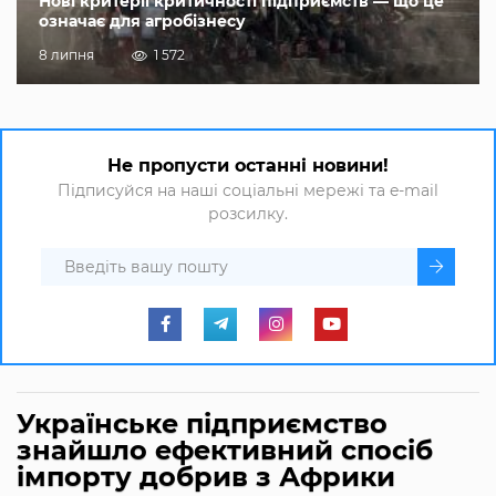
Нові критерії критичності підприємств — що це
означає для агробізнесу
8 липня
1 572
Не пропусти останні новини!
Підписуйся на наші соціальні мережі та e-mail
розсилку.
Українське підприємство
знайшло ефективний спосіб
імпорту добрив з Африки