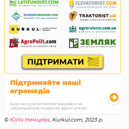
Підтримайте наші
агромедіа
Будь-яка сума допоможе працювати на
інформаційному аграрному фронті для вас
©
Юлія Немцева
, Kurkul.com, 2023 р.