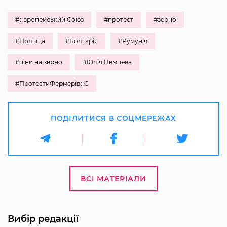
#Європейський Союз
#протест
#зерно
#Польща
#Болгарія
#Румунія
#ціни на зерно
#Юлія Немцева
#ПротестиФермерівЄС
ПОДІЛИТИСЯ В СОЦМЕРЕЖАХ
ВСІ МАТЕРІАЛИ
Вибір редакції