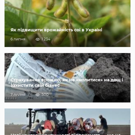
Як підвищити врожайність сої в Україні
6 липня
1 234
Страхування врожаю, як не «молитися» на дощ і
захистити свій бізнес
7 липня
500