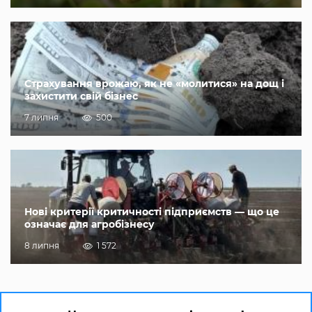
Страхування врожаю, як не «молитися» на дощ і
захистити свій бізнес
7 липня
500
Нові критерії критичності підприємств — що це
означає для агробізнесу
8 липня
1 572