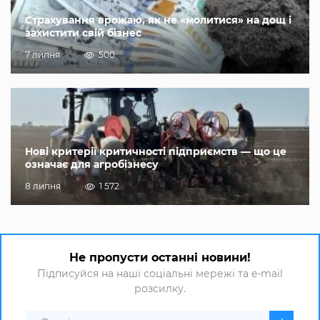
Страхування врожаю, як не «молитися» на дощ і
захистити свій бізнес
7 липня
500
Нові критерії критичності підприємств — що це
означає для агробізнесу
8 липня
1 572
Не пропусти останні новини!
Підписуйся на наші соціальні мережі та e-mail
розсилку.