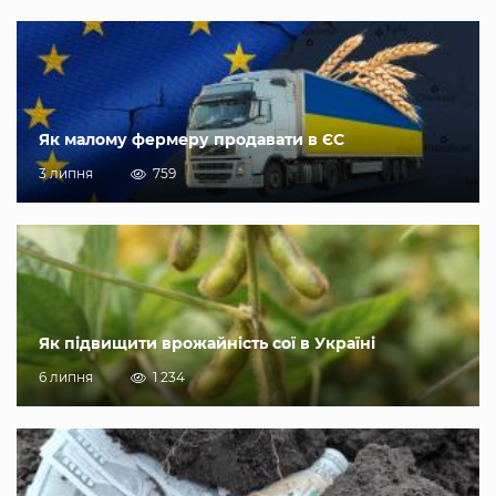
Як малому фермеру продавати в ЄС
3 липня
759
Як підвищити врожайність сої в Україні
6 липня
1 234