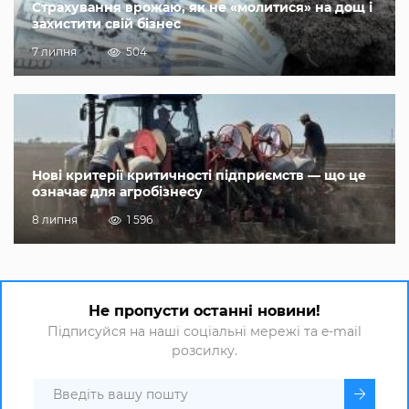
Страхування врожаю, як не «молитися» на дощ і
захистити свій бізнес
7 липня
504
Нові критерії критичності підприємств — що це
означає для агробізнесу
8 липня
1 596
Не пропусти останні новини!
Підписуйся на наші соціальні мережі та e-mail
розсилку.