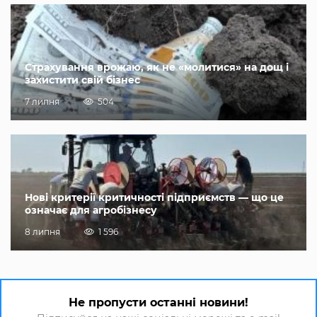
Страхування врожаю, як не «молитися» на дощ і
захистити свій бізнес
7 липня
504
Нові критерії критичності підприємств — що це
означає для агробізнесу
8 липня
1 596
Не пропусти останні новини!