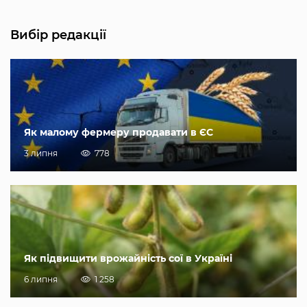
Вибір редакції
Як малому фермеру продавати в ЄС
3 липня
778
Як підвищити врожайність сої в Україні
6 липня
1 258