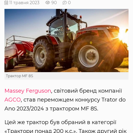
11 травня 2023
90
0
Трактор MF 8S
Massey Ferguson
, світовий бренд компанії
AGCO
, став переможцем конкурсу Trator do
Ano 2023/2024 з трактором MF 8S.
Цей же трактор був обраний в категорії
«Трактори понад 200 к.с.». Також другий рік