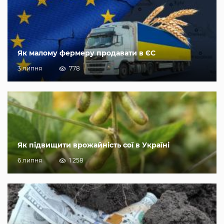
Як малому фермеру продавати в ЄС
3 липня
778
Як підвищити врожайність сої в Україні
6 липня
1 258