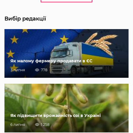
Вибір редакції
Як малому фермеру продавати в ЄС
3 липня
778
Як підвищити врожайність сої в Україні
6 липня
1 258