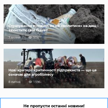
Страхування врожаю, як не «молитися» на дощ і
захистити свій бізнес
7 липня
504
Нові критерії критичності підприємств — що це
означає для агробізнесу
8 липня
1 596
Не пропусти останні новини!