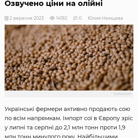
Озвучено ціни на олійні
2 вересня 2023
14192
0
Юлия Немцева
Kurkul.com
Українські фермери активно продають сою
по всім напрямкам. Імпорт сої в Європу зріс
у липні та серпні до 2,1 млн тонн проти 1,9
млн тонн минулого року. Найбільшими