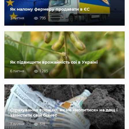
Як малому фермеру продавати в ЄС
3 липня
795
Як підвищити врожайність сої в Україні
6 липня
1 285
Страхування врожаю, як не «молитися» на дощ і
захистити свій бізнес
7 липня
518