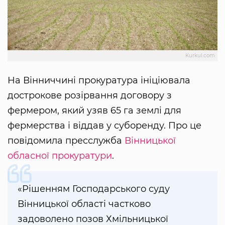
Kurkul.com
На Вінниччині прокуратура ініціювала
дострокове розірвання договору з
фермером, який узяв 65 га землі для
фермерства і віддав у суборенду. Про це
повідомила пресслужба
Вінницької
обласної прокуратури
.
«Рішенням Господарського суду
Вінницької області частково
задоволено позов Хмільницької