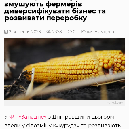
змушують фермерів
диверсифікувати бізнес та
розвивати переробку
2 вересня 2023
2378
0
Юлия Немцева
Kurkul.com
У
ФГ «Западне»
з Дніпровщини цьогоріч
ввели у сівозміну кукурудзу та розвивають