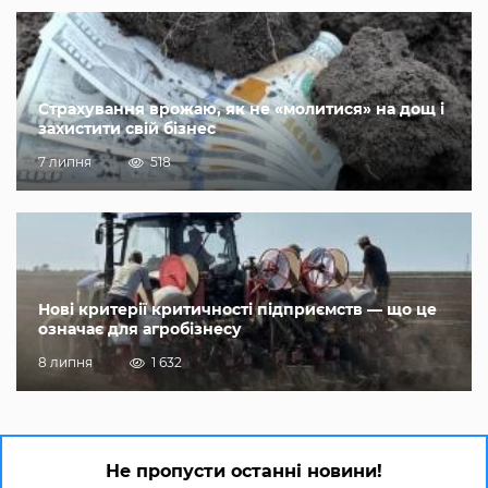
Страхування врожаю, як не «молитися» на дощ і
захистити свій бізнес
7 липня
518
Нові критерії критичності підприємств — що це
означає для агробізнесу
8 липня
1 632
Не пропусти останні новини!