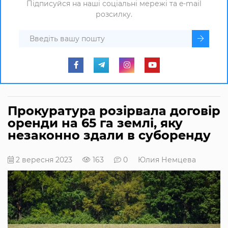
Підписуйся на наші соціальні мережі та e-mail
розсилку.
Прокуратура розірвала договір
оренди на 65 га землі, яку
незаконно здали в суборенду
2 вересня 2023
163
0
Юлия Немцева