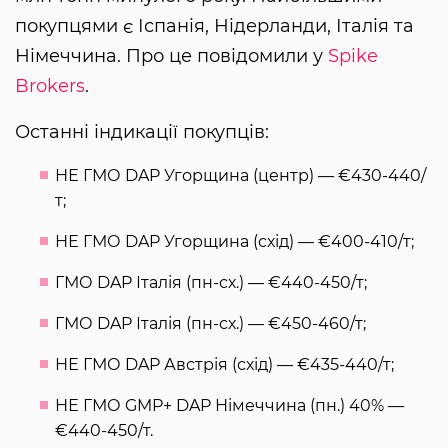
покупцями є Іспанія, Нідерланди, Італія та
Німеччина. Про це повідомили у
Spike
Brokers
.
Останні індикації покупців:
НЕ ГМО DAP Угорщина (центр) — €430-440/
т;
НЕ ГМО DAP Угорщина (схід) — €400-410/т;
ГМО DAP Італія (пн-сх.) — €440-450/т;
ГМО DAP Італія (пн-сх.) — €450-460/т;
НЕ ГМО DAP Австрія (схід) — €435-440/т;
НЕ ГМО GMP+ DAP Німеччина (пн.) 40% —
€440-450/т.