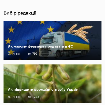
Вибір редакції
Як малому фермеру продавати в ЄС
3 липня
795
Як підвищити врожайність сої в Україні
6 липня
1 285