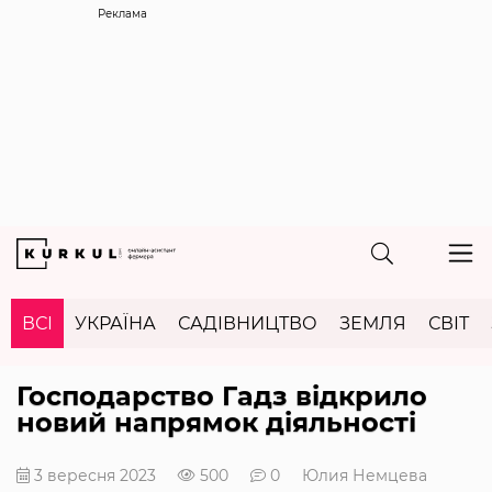
Реклама
ВСІ
УКРАЇНА
САДІВНИЦТВО
ЗЕМЛЯ
СВІТ
Господарство Гадз відкрило
новий напрямок діяльності
3 вересня 2023
500
0
Юлия Немцева