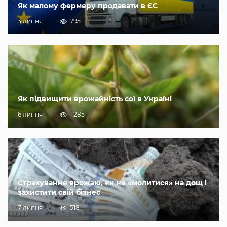
Як малому фермеру продавати в ЄС
3 липня
795
Як підвищити врожайність сої в Україні
6 липня
1 285
Страхування врожаю, як не «молитися» на дощ і
захистити свій бізнес
7 липня
518