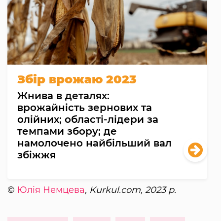
Збір врожаю 2023
Жнива в деталях:
врожайність зернових та
олійних; області-лідери за
темпами збору; де
намолочено найбільший вал
збіжжя
©
Юлія Немцева
, Kurkul.com, 2023 р.