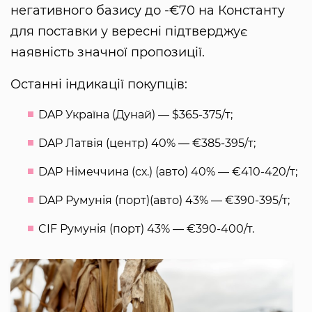
негативного базису до -€70 на Константу
для поставки у вересні підтверджує
наявність значної пропозиції.
Останні індикації покупців:
DAP Україна (Дунай) — $365-375/т;
DAP Латвія (центр) 40% — €385-395/т;
DAP Німеччина (сх.) (авто) 40% — €410-420/т;
DAP Румунія (порт)(авто) 43% — €390-395/т;
CIF Румунія (порт) 43% — €390-400/т.