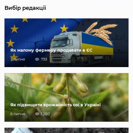
Вибір редакції
Як малому фермеру продавати в ЄС
3 липня
793
Як підвищити врожайність сої в Україні
6 липня
1 280