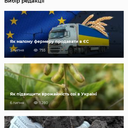
Вибір редакції
Як малому фермеру продавати в ЄС
3 липня
793
Як підвищити врожайність сої в Україні
6 липня
1 280