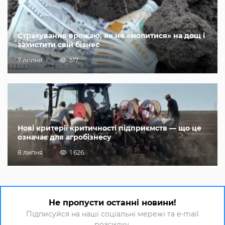
Страхування врожаю, як не «молитися» на дощ і
захистити свій бізнес
7 липня
517
Нові критерії критичності підприємств — що це
означає для агробізнесу
8 липня
1 626
Не пропусти останні новини!
Підписуйся на наші соціальні мережі та e-mail
розсилку.