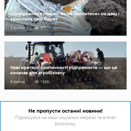
Страхування врожаю, як не «молитися» на дощ і
захистити свій бізнес
7 липня
517
Нові критерії критичності підприємств — що це
означає для агробізнесу
8 липня
1 626
Не пропусти останні новини!
Підписуйся на наші соціальні мережі та e-mail
розсилку.