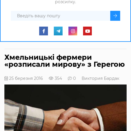
розсилку.
Хмельницькі фермери
«розписали мирову» з Герегою
25 березня 2016
354
0
Виктория Бардак