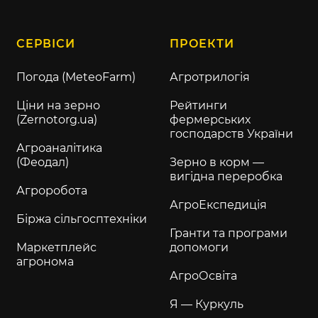
СЕРВІСИ
ПРОЕКТИ
Погода (MeteoFarm)
Агротрилогія
Ціни на зерно
Рейтинги
(Zernotorg.ua)
фермерських
господарств України
Агроаналітика
(Феодал)
Зерно в корм —
вигідна переробка
Агроробота
АгроЕкспедиція
Біржа сільгосптехніки
Гранти та програми
Маркетплейс
допомоги
агронома
АгроОсвіта
Я — Куркуль