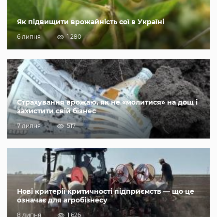
Як підвищити врожайність сої в Україні
6 липня
1 280
Страхування врожаю, як не «молитися» на дощ і
захистити свій бізнес
7 липня
517
Нові критерії критичності підприємств — що це
означає для агробізнесу
8 липня
1 626