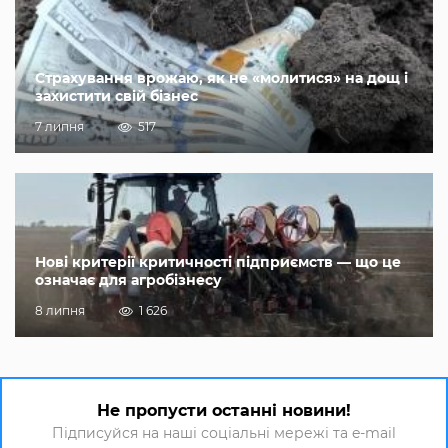
Страхування врожаю, як не «молитися» на дощ і
захистити свій бізнес
7 липня
517
Нові критерії критичності підприємств — що це
означає для агробізнесу
8 липня
1 626
Не пропусти останні новини!
Підписуйся на наші соціальні мережі та e-mail