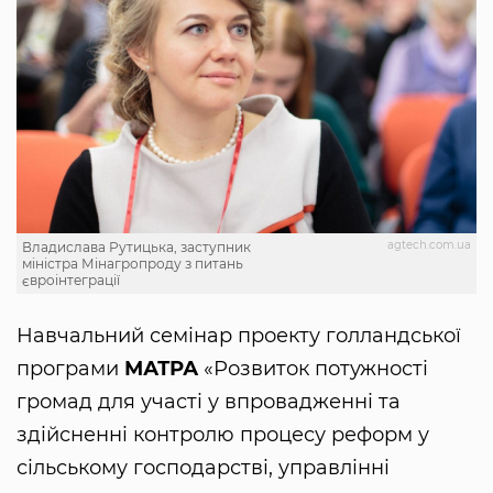
agtech.com.ua
Владислава Рутицька, заступник
міністра Мінагропроду з питань
євроінтеграції
Навчальний семінар проекту голландської
програми
МАТРА
«Розвиток потужності
громад для участі у впровадженні та
здійсненні контролю процесу реформ у
сільському господарстві, управлінні