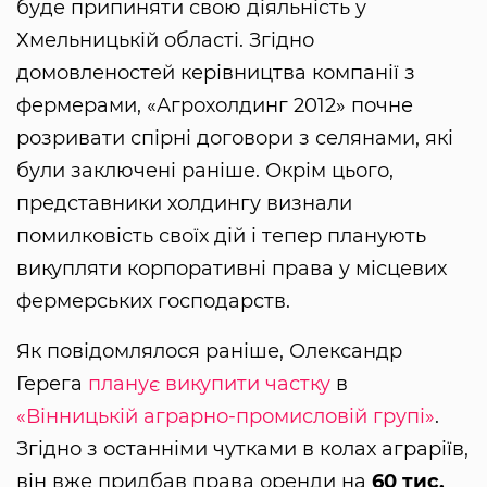
буде припиняти свою діяльність у
Хмельницькій області. Згідно
домовленостей керівництва компанії з
фермерами, «Агрохолдинг 2012» почне
розривати спірні договори з селянами, які
були заключені раніше. Окрім цього,
представники холдингу визнали
помилковість своїх дій і тепер планують
викупляти корпоративні права у місцевих
фермерських господарств.
Як повідомлялося раніше, Олександр
Герега
планує викупити частку
в
«Вінницькій аграрно-промисловій групі»
.
Згідно з останніми чутками в колах аграріїв,
він вже придбав права оренди на
60 тис.