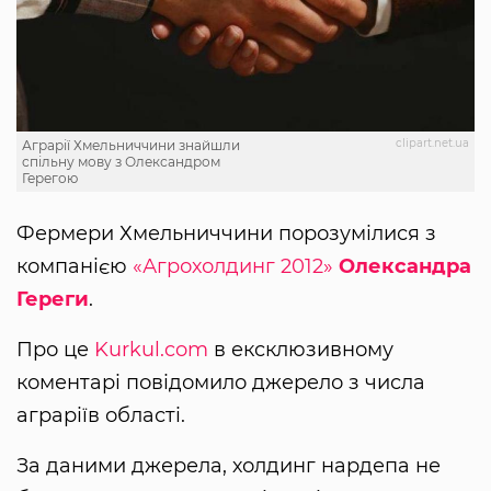
clipart.net.ua
Аграрії Хмельниччини знайшли
спільну мову з Олександром
Герегою
Фермери Хмельниччини порозумілися з
компанією
«Агрохолдинг 2012»
Олександра
Гереги
.
Про це
Kurkul.com
в ексклюзивному
коментарі повідомило джерело з числа
аграріїв області.
За даними джерела, холдинг нардепа не