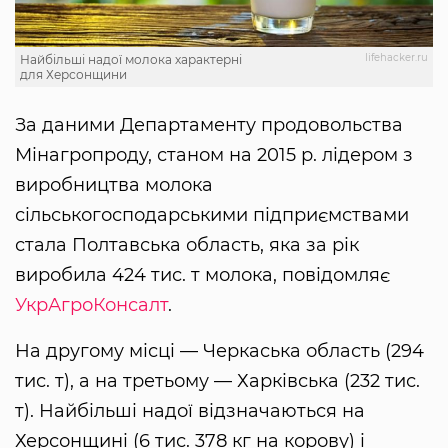
lifehacker.ru
Найбільші надої молока характерні
для Херсонщини
За даними Департаменту продовольства
Мінагропроду, станом на 2015 р. лідером з
виробництва молока
сільськогосподарськими підприємствами
стала Полтавська область, яка за рік
виробила 424 тис. т молока, повідомляє
УкрАгроКонсалт
.
На другому місці — Черкаська область (294
тис. т), а на третьому — Харківська (232 тис.
т). Найбільші надої відзначаються на
Херсонщині (6 тис. 378 кг на корову) і