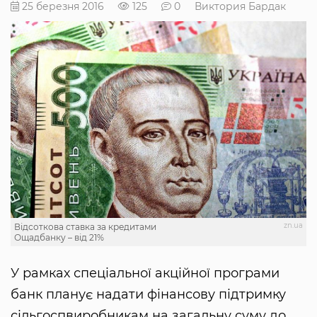
25 березня 2016
125
0
Виктория Бардак
zn.ua
Відсоткова ставка за кредитами
Ощадбанку – від 21%
У рамках спеціальної акційної програми
банк планує надати фінансову підтримку
сільгоспвиробникам на загальну суму до