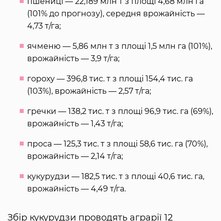
пшениці — 22,189 млн т з площі 4,68 млн га
(101% до прогнозу), середня врожайність —
4,73 т/га;
ячменю — 5,86 млн т з площі 1,5 млн га (101%),
врожайність — 3,9 т/га;
гороху — 396,8 тис. т з площі 154,4 тис. га
(103%), врожайність — 2,57 т/га;
гречки — 138,2 тис. т з площі 96,9 тис. га (69%),
врожайність — 1,43 т/га;
проса — 125,3 тис. т з площі 58,6 тис. га (70%),
врожайність — 2,14 т/га;
кукурудзи — 182,5 тис. т з площі 40,6 тис. га,
врожайність — 4,49 т/га.
Збір кукурудзи проводять аграрії 12