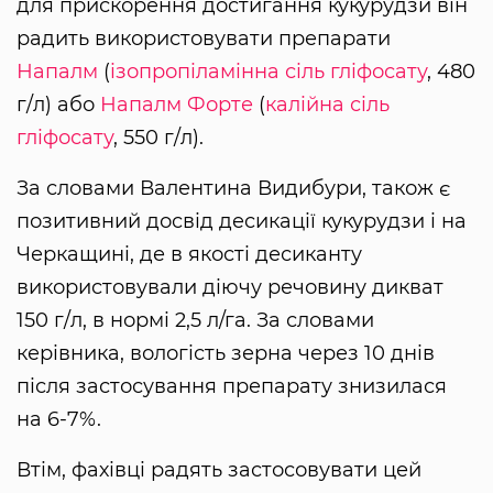
для прискорення достигання кукурудзи він
радить використовувати препарати
Напалм
(
ізопропіламінна сіль гліфосату
, 480
г/л) або
Напалм Форте
(
калійна сіль
гліфосату
, 550 г/л).
За словами Валентина Видибури, також є
позитивний досвід десикації кукурудзи і на
Черкащині, де в якості десиканту
використовували діючу речовину дикват
150 г/л, в нормі 2,5 л/га. За словами
керівника, вологість зерна через 10 днів
після застосування препарату знизилася
на 6-7%.
Втім, фахівці радять застосовувати цей