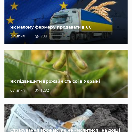
Як малому фермеру продавати в ЄС
3 липня
798
Як підвищити врожайність сої в Україні
6 липня
1 292
Страхування врожаю, як не «молитися» на дощ і