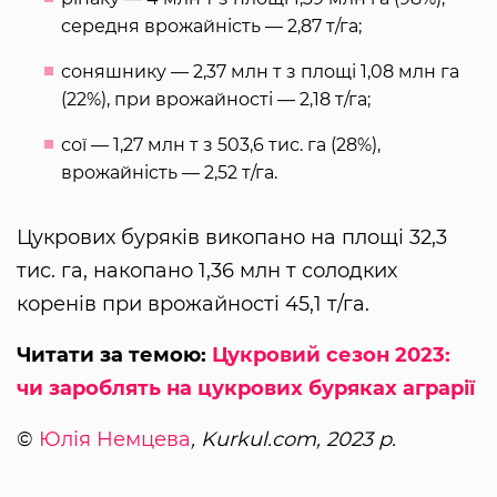
середня врожайність — 2,87 т/га;
соняшнику — 2,37 млн т з площі 1,08 млн га
(22%), при врожайності — 2,18 т/га;
сої — 1,27 млн т з 503,6 тис. га (28%),
врожайність — 2,52 т/га.
Цукрових буряків викопано на площі 32,3
тис. га, накопано 1,36 млн т солодких
коренів при врожайності 45,1 т/га.
Читати за темою:
Цукровий сезон 2023:
чи зароблять на цукрових буряках аграрії
©
Юлія Немцева
, Kurkul.com, 2023 р.