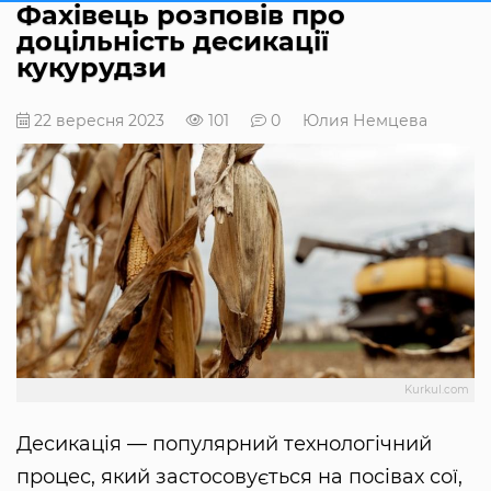
Фахівець розповів про
доцільність десикації
кукурудзи
22 вересня 2023
101
0
Юлия Немцева
Kurkul.com
Десикація — популярний технологічний
процес, який застосовується на посівах сої,