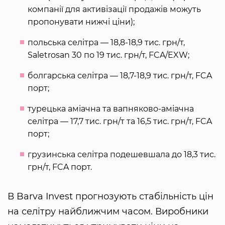
компанії для активізації продажів можуть
пропонувати нижчі ціни);
польська селітра — 18,8-18,9 тис. грн/т,
Saletrosan 30 по 19 тис. грн/т, FCA/EXW;
болгарська селітра — 18,7-18,9 тис. грн/т, FCA
порт;
турецька аміачна та вапняково-аміачна
селітра — 17,7 тис. грн/т та 16,5 тис. грн/т, FCA
порт;
грузинська селітра подешевшала до 18,3 тис.
грн/т, FCA порт.
В Barva Invest прогнозують стабільність цін
на селітру найближчим часом. Виробники