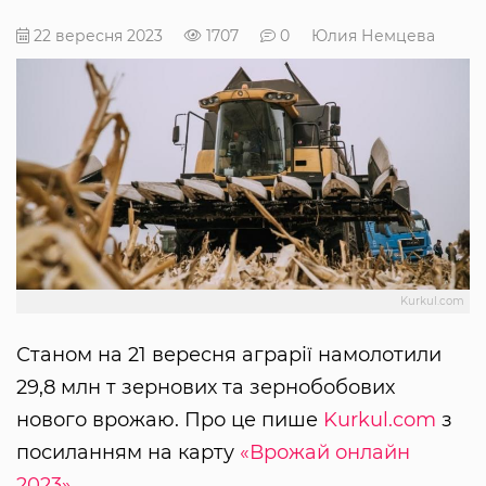
22 вересня 2023
1707
0
Юлия Немцева
Kurkul.com
Станом на 21 вересня аграрії намолотили
29,8 млн т зернових та зернобобових
нового врожаю. Про це пише
Kurkul.com
з
посиланням на карту
«Врожай онлайн
2023»
.