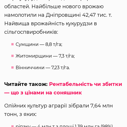
областей. Найбільше нового врожаю
намолотили на Дніпровщині 42,47 тис. т.
Найвища врожайність кукурудзи в
сільгоспвиробників:
Сумщини — 8,8 т/га;
Житомирщини — 7,3 т/га;
Вінниччини — 7,23 т/га.
Читайте також:
Рентабельність чи збитки
— що з цінами на соняшник
Олійних культур аграрії зібрали 7,64 млн
тонн, з яких:
ріпаку — 4 млн т з площі 1,39 млн га (98%),