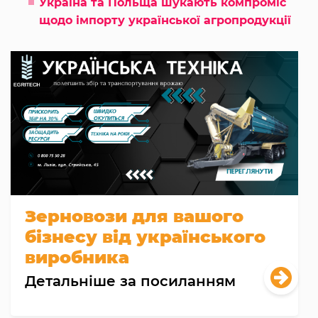
Україна та Польща шукають компроміс
щодо імпорту української агропродукції
Зерновози для вашого
бізнесу від українського
виробника
Детальніше за посиланням