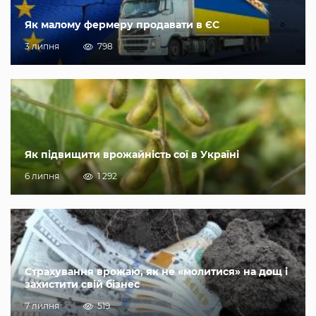
Як малому фермеру продавати в ЄС
3 липня
798
Як підвищити врожайність сої в Україні
6 липня
1 292
Страхування врожаю, як не «молитися» на дощ і
захистити свій бізнес
7 липня
519