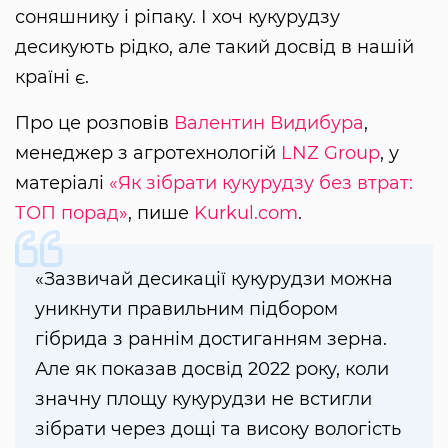
соняшнику і ріпаку. І хоч кукурудзу
десикують рідко, але такий досвід в нашій
країні є.
Про це розповів
Валентин Видибура
,
менеджер з агротехнологій
LNZ Group
, у
матеріалі
«Як зібрати кукурудзу без втрат:
ТОП порад»
, пише
Kurkul.com
.
«Зазвичай десикації кукурудзи можна
уникнути правильним підбором
гібрида з раннім достиганням зерна.
Але як показав досвід 2022 року, коли
значну площу кукурудзи не встигли
зібрати через дощі та високу вологість