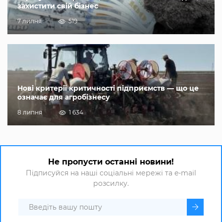
захистити свій бізнес
7 липня
519
Нові критерії критичності підприємств — що це
означає для агробізнесу
8 липня
1 634
Не пропусти останні новини!
Підписуйся на наші соціальні мережі та e-mail
розсилку.