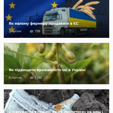
Як малому фермеру продавати в ЄС
3 липня
798
Як підвищити врожайність сої в Україні
6 липня
1 292
Страхування врожаю, як не «молитися» на дощ і