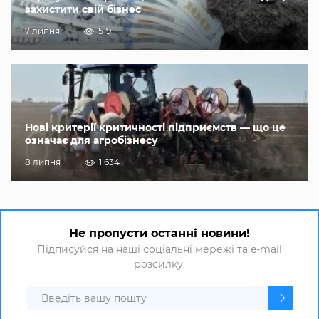
захистити свій бізнес
7 липня
519
Нові критерії критичності підприємств — що це
означає для агробізнесу
8 липня
1 634
Не пропусти останні новини!
Підписуйся на наші соціальні мережі та e-mail
розсилку.