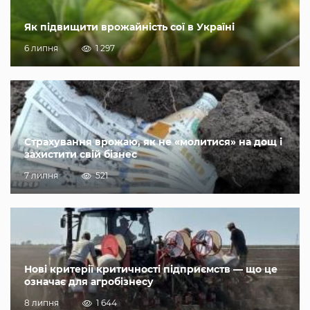
Як підвищити врожайність сої в Україні
6 липня
1 297
Страхування врожаю, як не «молитися» на дощ і
захистити свій бізнес
7 липня
521
Нові критерії критичності підприємств — що це
означає для агробізнесу
8 липня
1 644