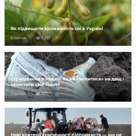
Як підвищити врожайність сої в Україні
6 липня
1 297
Страхування врожаю, як не «молитися» на дощ і
захистити свій бізнес
7 липня
521
Нові критерії критичності підприємств — що це