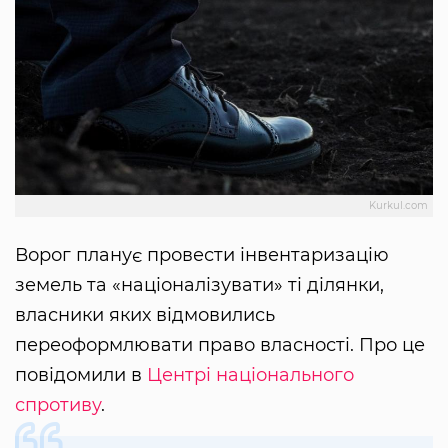
Kurkul.com
Ворог планує провести інвентаризацію
земель та «націоналізувати» ті ділянки,
власники яких відмовились
переоформлювати право власності. Про це
повідомили в
Центрі національного
спротиву
.