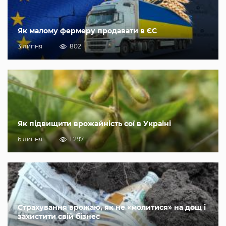
Як малому фермеру продавати в ЄС
3 липня
802
Як підвищити врожайність сої в Україні
6 липня
1 297
Страхування врожаю, як не «молитися» на дощ і
захистити свій бізнес