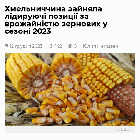
Хмельниччина зайняла
лідируючі позиції за
врожайністю зернових у
сезоні 2023
12 грудня 2023
142
0
Юлия Немцева
Kurkul.com