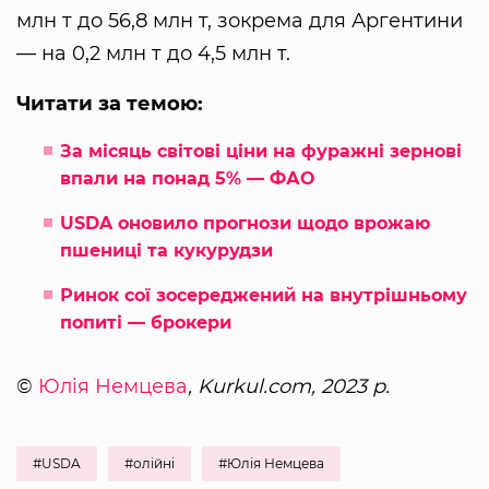
млн т до 56,8 млн т, зокрема для Аргентини
— на 0,2 млн т до 4,5 млн т.
Читати за темою:
За місяць світові ціни на фуражні зернові
впали на понад 5% — ФАО
USDA оновило прогнози щодо врожаю
пшениці та кукурудзи
Ринок сої зосереджений на внутрішньому
попиті — брокери
©
Юлія Немцева
, Kurkul.com, 2023 р.
#USDA
#олійні
#Юлія Немцева