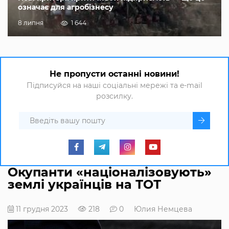
означає для агробізнесу
8 липня
1 644
Не пропусти останні новини!
Підписуйся на наші соціальні мережі та e-mail
розсилку.
Окупанти «націоналізовують»
землі українців на ТОТ
11 грудня 2023
218
0
Юлия Немцева