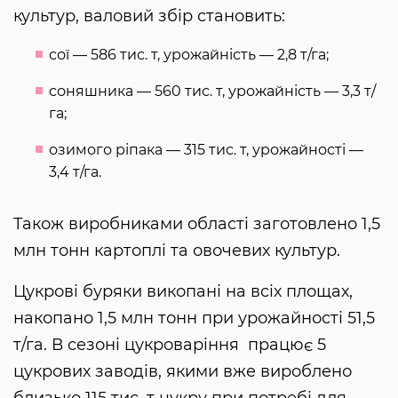
культур, валовий збір становить:
сої — 586 тис. т, урожайність — 2,8 т/га;
соняшника — 560 тис. т, урожайність — 3,3 т/
га;
озимого ріпака — 315 тис. т, урожайності —
3,4 т/га.
Також виробниками області заготовлено 1,5
млн тонн картоплі та овочевих культур.
Цукрові буряки викопані на всіх площах,
накопано 1,5 млн тонн при урожайності 51,5
т/га. В сезоні цукроваріння працює 5
цукрових заводів, якими вже вироблено
близько 115 тис. т цукру при потребі для