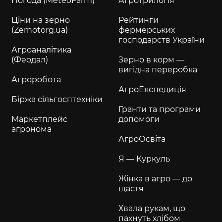
Погода (MeteoFarm)
Агротрилогія
Ціни на зерно
Рейтинги
(Zernotorg.ua)
фермерських
господарств України
Агроаналітика
(Феодал)
Зерно в корм —
вигідна переробка
Агроробота
АгроЕкспедиція
Біржа сільгосптехніки
Гранти та програми
Маркетплейс
допомоги
агронома
АгроОсвіта
Я — Куркуль
Жінка в агро — до
щастя
Хвала рукам, що
пахнуть хлібом