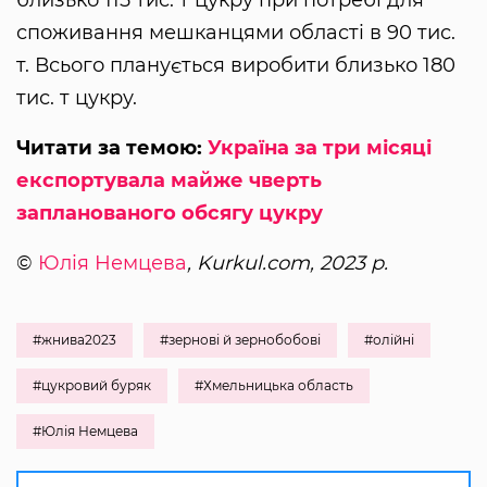
споживання мешканцями області в 90 тис.
т. Всього планується виробити близько 180
тис. т цукру.
Читати за темою:
Україна за три місяці
експортувала майже чверть
запланованого обсягу цукру
©
Юлія Немцева
, Kurkul.com, 2023 р.
#жнива2023
#зернові й зернобобові
#олійні
#цукровий буряк
#Хмельницька область
#Юлія Немцева