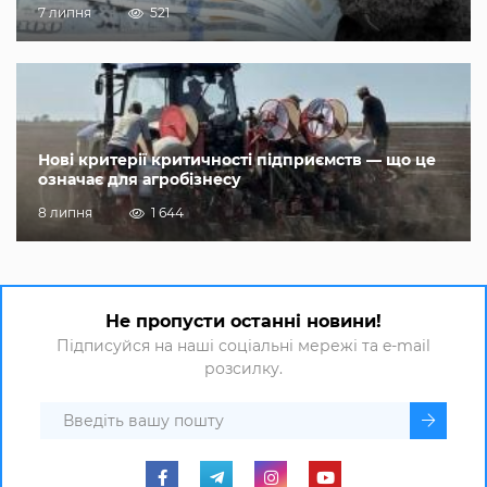
7 липня
521
Нові критерії критичності підприємств — що це
означає для агробізнесу
8 липня
1 644
Не пропусти останні новини!
Підписуйся на наші соціальні мережі та e-mail
розсилку.