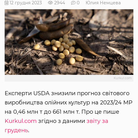
12 грудня 2023
2944
0
Юлия Немцева
Kurkul.com
Експерти USDA знизили прогноз світового
виробництва олійних культур на 2023/24 МР
на 0,46 млн т до 661 млн т. Про це пише
Kurkul.com
згідно з даними
звіту за
грудень
.