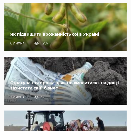
Як підвищити врожайність сої в Україні
6 липня
1 297
Страхування врожаю, як не «молитися» на дощ і
захистити свій бізнес
7 липня
521