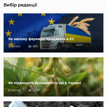
Вибір редакції
Як малому фермеру продавати в ЄС
3 липня
801
Як підвищити врожайність сої в Україні
6 липня
1 297