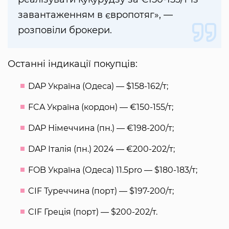
завантаженням в європотяг», —
розповіли брокери.
Останні індикації покупців:
DAP Україна (Одеса) — $158-162/т;
FCA Україна (кордон) — €150-155/т;
DAP Німеччина (пн.) — €198-200/т;
DAP Італія (пн.) 2024 — €200-202/т;
FOB Україна (Одеса) 11.5pro — $180-183/т;
CIF Туреччина (порт) — $197-200/т;
CIF Греція (порт) — $200-202/т.