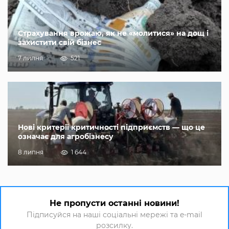
Страхування врожаю, як не «молитися» на дощ і
захистити свій бізнес
7 липня
521
Нові критерії критичності підприємств — що це
означає для агробізнесу
8 липня
1 644
Не пропусти останні новини!
Підписуйся на наші соціальні мережі та e-mail
розсилку.