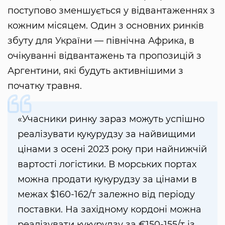
поступово зменшується у відвантаженнях з
кожним місяцем. Один з основних ринків
збуту для України — північна Африка, в
очікуванні відвантажень та пропозицій з
Аргентини, які будуть активнішими з
початку травня.
«Учасники ринку зараз можуть успішно
реалізувати кукурудзу за найвищими
цінами з осені 2023 року при найнижчій
вартості логістики. В морських портах
можна продати кукурудзу за цінами в
межах $160-162/т залежно від періоду
поставки. На західному кордоні можна
реалізувати кукурудзу за €150-155/т із