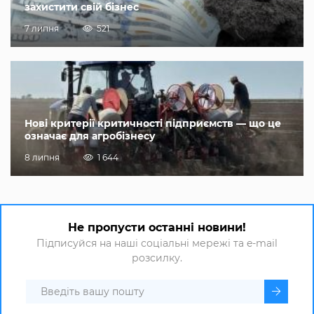
захистити свій бізнес
7 липня
521
Нові критерії критичності підприємств — що це
означає для агробізнесу
8 липня
1 644
Не пропусти останні новини!
Підписуйся на наші соціальні мережі та e-mail
розсилку.