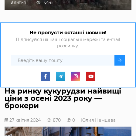
8 липня
1 644
Не пропусти останні новини!
Підписуйся на наші соціальні мережі та e-mail
розсилку.
На ринку кукурудзи найвищі
ціни з осені 2023 року —
брокери
27 квітня 2024
870
0
Юлия Немцева