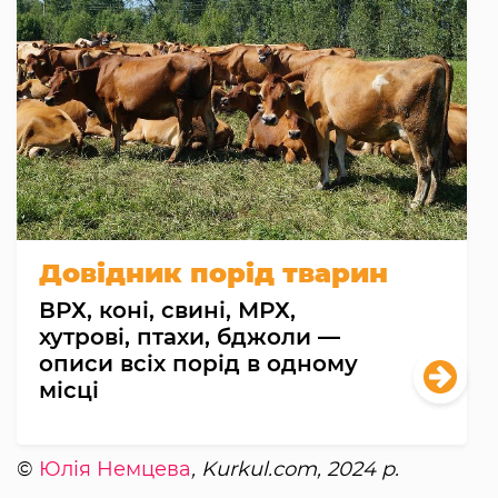
Довідник порід тварин
ВРХ, коні, свині, МРХ,
хутрові, птахи, бджоли —
описи всіх порід в одному
місці
©
Юлія Немцева
, Kurkul.com, 2024 р.