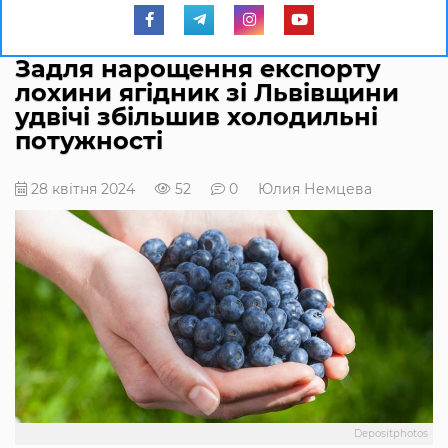
Задля нарощення експорту
лохини ягідник зі Львівщини
удвічі збільшив холодильні
потужності
28 квітня 2024
52
0
Юлия Немцева
Depositphotos