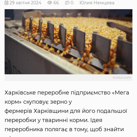
29 квітня 2024
66
0
Юлия Немцева
Kurkul.com
Харківське переробне підприємство «Мега
корм» скуповує зерно у
фермерів Харківщини для його подальшої
переробки у тваринні корми. Ідея
переробника полягає в тому, щоб знайти