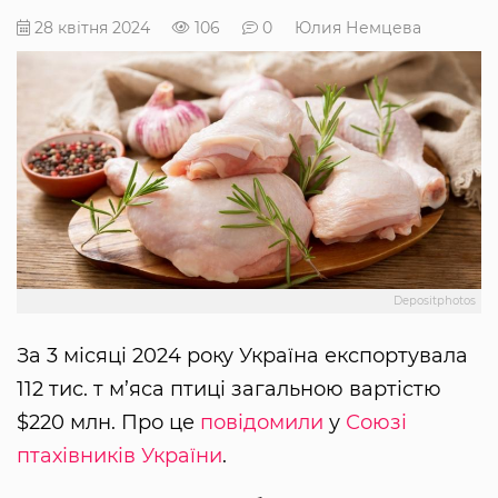
28 квітня 2024
106
0
Юлия Немцева
Depositphotos
За 3 місяці 2024 року Україна експортувала
112 тис. т м’яса птиці загальною вартістю
$220 млн. Про це
повідомили
у
Союзі
птахівників України
.