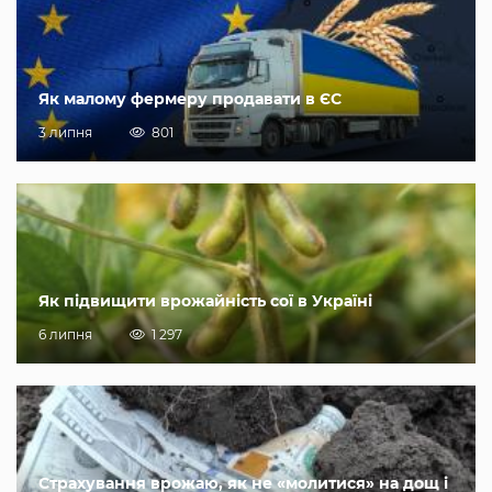
Як малому фермеру продавати в ЄС
3 липня
801
Як підвищити врожайність сої в Україні
6 липня
1 297
Страхування врожаю, як не «молитися» на дощ і