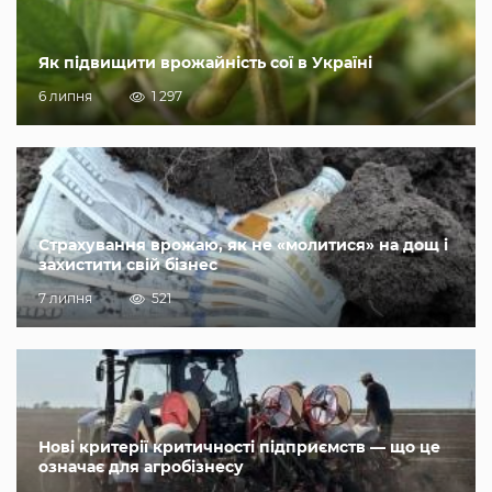
Як підвищити врожайність сої в Україні
6 липня
1 297
Страхування врожаю, як не «молитися» на дощ і
захистити свій бізнес
7 липня
521
Нові критерії критичності підприємств — що це
означає для агробізнесу