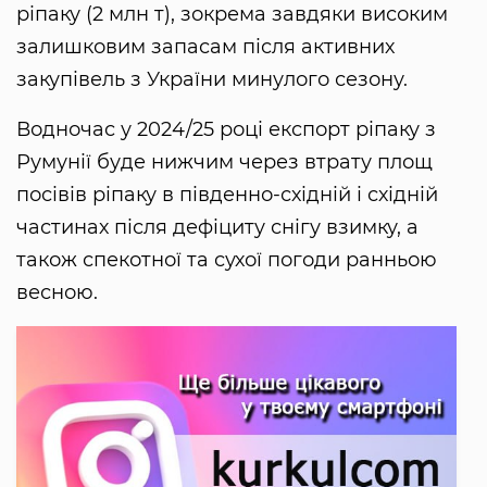
ріпаку (2 млн т), зокрема завдяки високим
залишковим запасам після активних
закупівель з України минулого сезону.
Водночас у 2024/25 році експорт ріпаку з
Румунії буде нижчим через втрату площ
посівів ріпаку в південно-східній і східній
частинах після дефіциту снігу взимку, а
також спекотної та сухої погоди ранньою
весною.