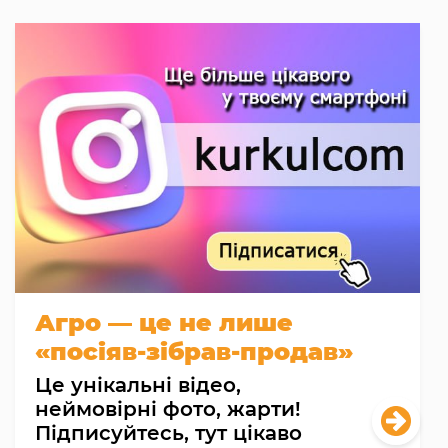
Агро — це не лише
«посіяв-зібрав-продав»
Це унікальні відео,
неймовірні фото, жарти!
Підписуйтесь, тут цікаво