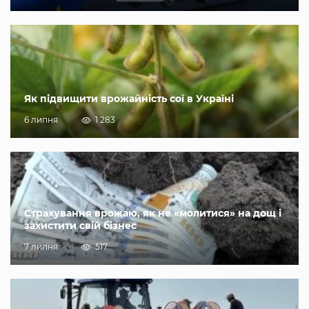
Як підвищити врожайність сої в Україні
6 липня
1 283
Страхування врожаю, як не «молитися» на дощ і
захистити свій бізнес
7 липня
517