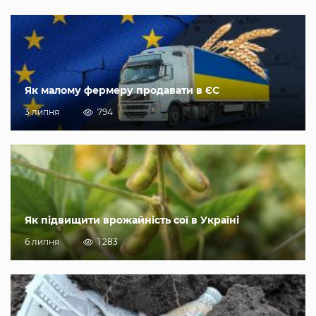
Як малому фермеру продавати в ЄС
3 липня
794
Як підвищити врожайність сої в Україні
6 липня
1 283