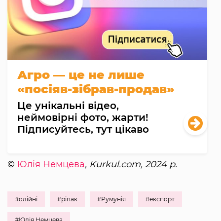
Агро — це не лише
«посіяв-зібрав-продав»
Це унікальні відео,
неймовірні фото, жарти!
Підписуйтесь, тут цікаво
©
Юлія Немцева
, Kurkul.com, 2024 р.
#олійні
#ріпак
#Румунія
#експорт
#Юлія Немцева