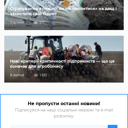
Страхування врожаю, як не «молитися» на дощ і
захистити свій бізнес
7 липня
517
Нові критерії критичності підприємств — що це
означає для агробізнесу
8 липня
1 631
Не пропусти останні новини!
Підписуйся на наші соціальні мережі та e-mail
розсилку.