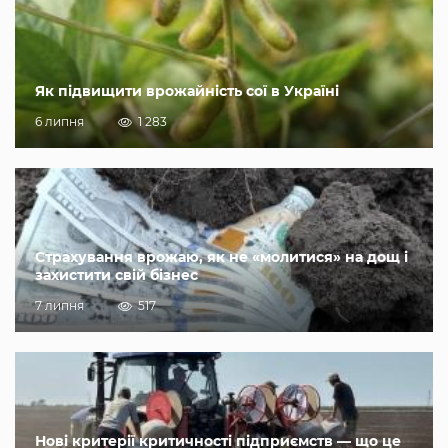
Як підвищити врожайність сої в Україні
6 липня
1 283
Страхування врожаю, як не «молитися» на дощ і
захистити свій бізнес
7 липня
517
Нові критерії критичності підприємств — що це