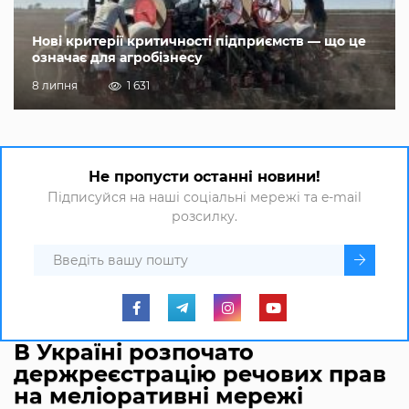
Нові критерії критичності підприємств — що це
означає для агробізнесу
8 липня
1 631
Не пропусти останні новини!
Підписуйся на наші соціальні мережі та e-mail
розсилку.
В Україні розпочато
держреєстрацію речових прав
на меліоративні мережі