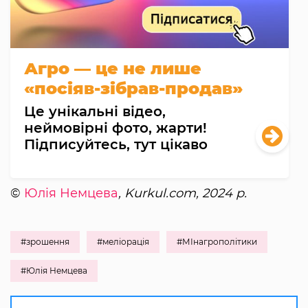
Агро — це не лише
«посіяв-зібрав-продав»
Це унікальні відео,
неймовірні фото, жарти!
Підписуйтесь, тут цікаво
©
Юлія Немцева
, Kurkul.com, 2024 р.
#зрошення
#меліорація
#МІнагрополітики
#Юлія Немцева