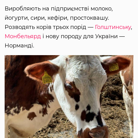
Виробляють на підприємстві молоко,
йогурти, сири, кефіри, простоквашу.
Розводять корів трьох порід —
Голштинську
,
Монбельярд
і нову породу для України —
Норманді.