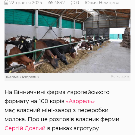
22 травня 2024
4842
0
Юлия Немцева
Kurkul.com
Ферма «Азорель»
На Вінниччині ферма європейського
формату на 100 корів
«Азорель»
має власний міні-завод з переробки
молока. Про це розповів власник ферми
Сергій Довгий
в рамках агротуру