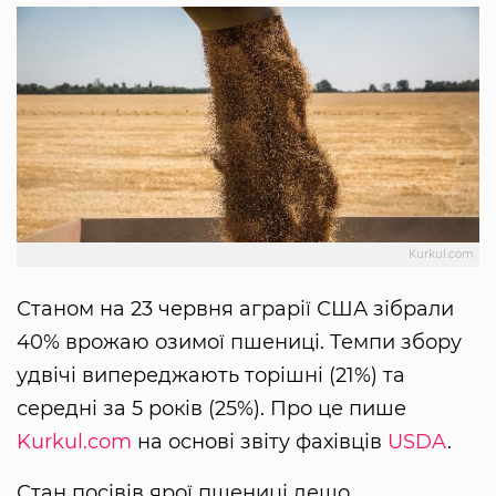
Kurkul.com
Станом на 23 червня аграрії США зібрали
40% врожаю озимої пшениці. Темпи збору
удвічі випереджають торішні (21%) та
середні за 5 років (25%). Про це пише
Kurkul.com
на основі звіту фахівців
USDA
.
Стан посівів ярої пшениці дещо