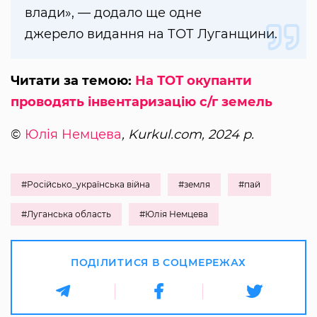
влади», — додало ще одне
джерело видання на ТОТ Луганщини.
Читати за темою:
На ТОТ окупанти
проводять інвентаризацію с/г земель
©
Юлія Немцева
, Kurkul.com, 2024 р.
#Російсько_українська війна
#земля
#пай
#Луганська область
#Юлія Немцева
ПОДІЛИТИСЯ В СОЦМЕРЕЖАХ