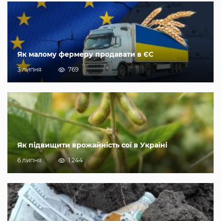
Як малому фермеру продавати в ЄС
3 липня
769
Як підвищити врожайність сої в Україні
6 липня
1 244