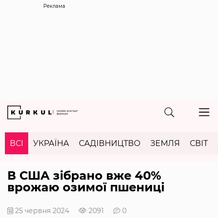
Реклама
ВСІ
УКРАЇНА
САДІВНИЦТВО
ЗЕМЛЯ
СВІТ
В США зібрано вже 40%
врожаю озимої пшениці
25 червня 2024
2091
0