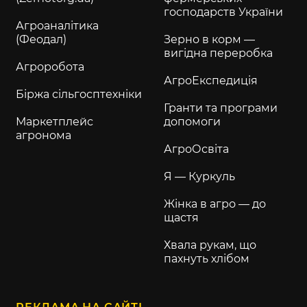
господарств України
Агроаналітика
(Феодал)
Зерно в корм —
вигідна переробка
Агроробота
АгроЕкспедиція
Біржа сільгосптехніки
Гранти та програми
Маркетплейс
допомоги
агронома
АгроОсвіта
Я — Куркуль
Жінка в агро — до
щастя
Хвала рукам, що
пахнуть хлібом