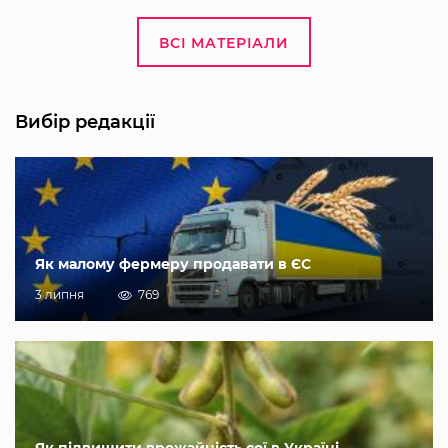
ВСІ МАТЕРІАЛИ
Вибір редакції
Як малому фермеру продавати в ЄС
3 липня
769
Як підвищити врожайність сої в Україні