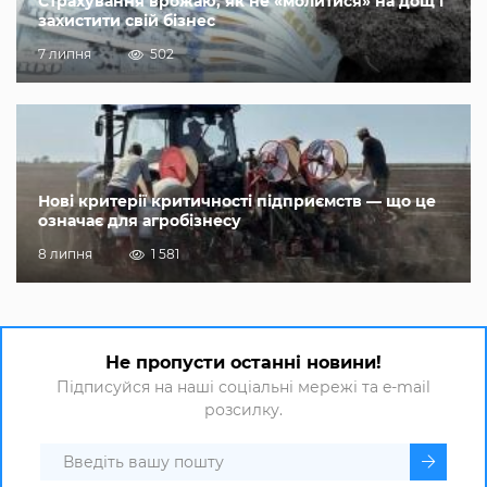
Страхування врожаю, як не «молитися» на дощ і
захистити свій бізнес
7 липня
502
Нові критерії критичності підприємств — що це
означає для агробізнесу
8 липня
1 581
Не пропусти останні новини!
Підписуйся на наші соціальні мережі та e-mail
розсилку.