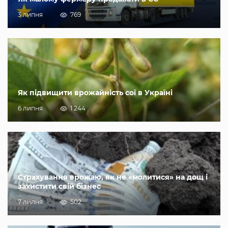
3 липня
769
Як підвищити врожайність сої в Україні
6 липня
1 244
Страхування врожаю, як не «молитися» на дощ і
захистити свій бізнес
7 липня
502