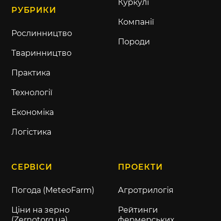
Куркулі
РУБРИКИ
Компанії
Рослинництво
Породи
Тваринництво
Практика
Технології
Економіка
Логістика
СЕРВІСИ
ПРОЕКТИ
Погода (MeteoFarm)
Агротрилогія
Ціни на зерно
Рейтинги
(Zernotorg.ua)
фермерських