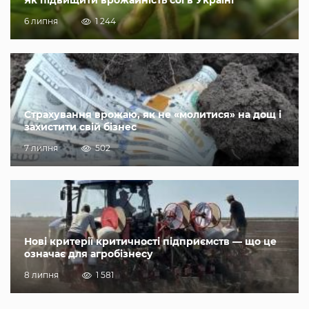
6 липня
1 244
Страхування врожаю, як не «молитися» на дощ і
захистити свій бізнес
7 липня
502
Нові критерії критичності підприємств — що це
означає для агробізнесу
8 липня
1 581