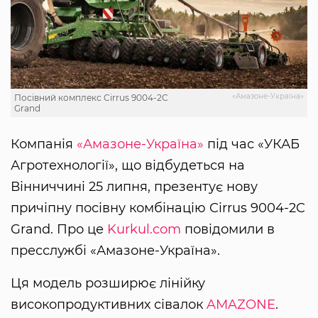
«Амазоне-Україна»
Посівний комплекс Cirrus 9004-2C
Grand
Компанія
«Амазоне-Україна»
під час «УКАБ
Агротехнології», що відбудеться на
Вінниччині 25 липня, презентує нову
причіпну посівну комбінацію Cirrus 9004-2C
Grand. Про це
Kurkul.com
повідомили в
пресслужбі «Амазоне-Україна».
Ця модель розширює лінійку
високопродуктивних сівалок
AMAZONE
.