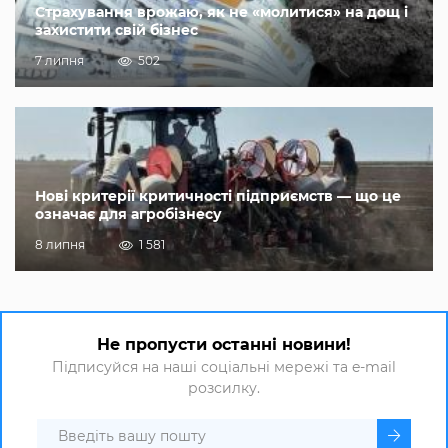
Страхування врожаю, як не «молитися» на дощ і
захистити свій бізнес
7 липня
502
Нові критерії критичності підприємств — що це
означає для агробізнесу
8 липня
1 581
Не пропусти останні новини!
Підписуйся на наші соціальні мережі та e-mail
розсилку.