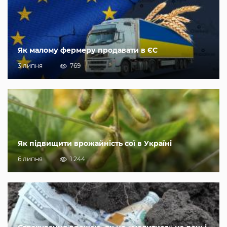
Як малому фермеру продавати в ЄС
3 липня
769
Як підвищити врожайність сої в Україні
6 липня
1 244