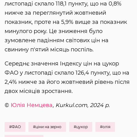
листопаді склало 118,1 пункту, що на 0,8%
нижче за переглянутий жовтневий
показник, проте на 5,9% вище за показник
минулого року. Це зниження було
зумовлене падінням світових цін на
свинину п'ятий місяць поспіль.
Середнє значення Індексу цін на цукор
ФАО у листопаді склало 126,4 пункту, що на
2,4% нижче за його жовтневий рівень після
двох місяців зростання.
©
Юлія Немцева
, Kurkul.com, 2024 р.
#ФАО
#ціни на зерно
#цукор
#олія