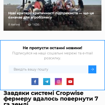
Нові критерії критичності підприємств — що це
означає для агробізнесу
8 липня
1 636
Не пропусти останні новини!
Підписуйся на наші соціальні мережі та e-mail
розсилку.
Завдяки системі Cropwise
фермеру вдалось повернути 7
га землі