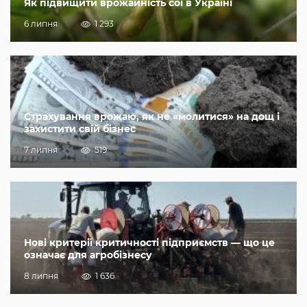
Як підвищити врожайність сої в Україні
6 липня
1 293
Страхування врожаю, як не «молитися» на дощ і
захистити свій бізнес
7 липня
519
Нові критерії критичності підприємств — що це
означає для агробізнесу
8 липня
1 636