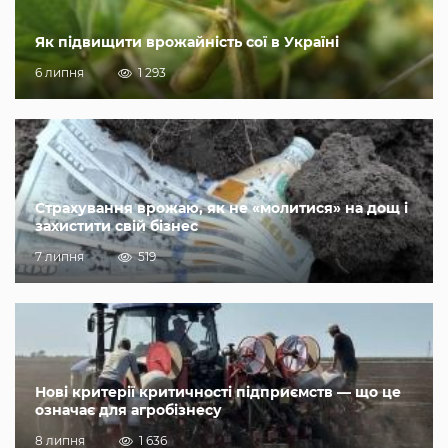
Як підвищити врожайність сої в Україні
6 липня
1 293
Страхування врожаю, як не «молитися» на дощ і
захистити свій бізнес
7 липня
519
Нові критерії критичності підприємств — що це
означає для агробізнесу
8 липня
1 636