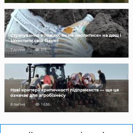
Страхування врожаю, як не «молитися» на дощ і
захистити свій бізнес
7 липня
519
Нові критерії критичності підприємств — що це
означає для агробізнесу
8 липня
1 636