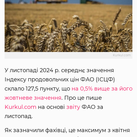
Kurkul.com
У листопаді 2024 р. середнє значення
Індексу продовольчих цін ФАО (ІСЦФ)
склало 127,5 пункту, що
на 0,5% вище за його
жовтневе значення
. Про це пише
Kurkul.com
на основі
звіту
ФАО за
листопад.
Як зазначили фахівці, це максимум з квітня