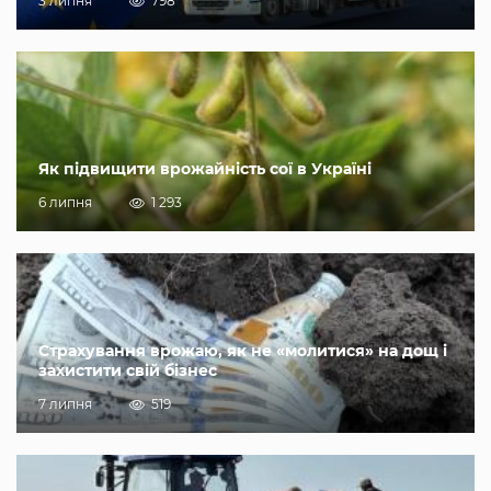
3 липня
798
Як підвищити врожайність сої в Україні
6 липня
1 293
Страхування врожаю, як не «молитися» на дощ і
захистити свій бізнес
7 липня
519