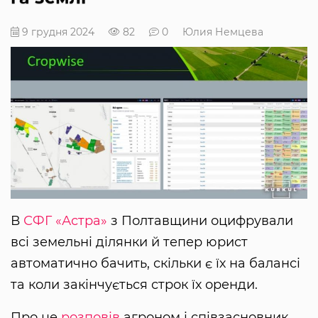
9 грудня 2024
82
0
Юлия Немцева
В
СФГ «Астра»
з Полтавщини оцифрували
всі земельні ділянки й тепер юрист
автоматично бачить, скільки є їх на балансі
та коли закінчується строк їх оренди.
Про це
розповів
агроном і співзасновник