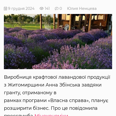
9 грудня 2024
141
0
Юлия Немцева
Виробниця крафтової лавандової продукції
з Житомирщини Анна Збінська завдяки
гранту, отриманому в
рамках програми «Власна справа», планує
розширити бізнес. Про це повідомила