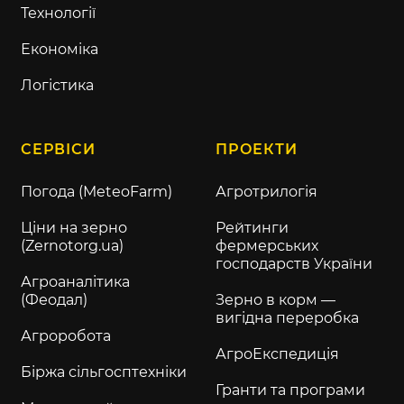
Технології
Економіка
Логістика
СЕРВІСИ
ПРОЕКТИ
Погода (MeteoFarm)
Агротрилогія
Ціни на зерно
Рейтинги
(Zernotorg.ua)
фермерських
господарств України
Агроаналітика
(Феодал)
Зерно в корм —
вигідна переробка
Агроробота
АгроЕкспедиція
Біржа сільгосптехніки
Гранти та програми