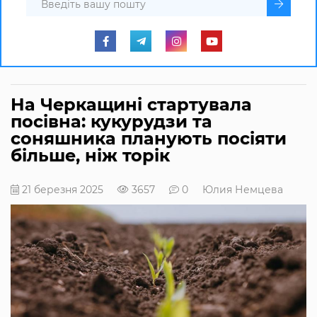
На Черкащині стартувала
посівна: кукурудзи та
соняшника планують посіяти
більше, ніж торік
21 березня 2025
3657
0
Юлия Немцева