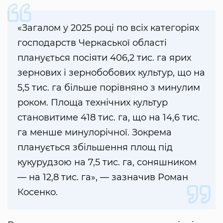
«Загалом у 2025 році по всіх категоріях
господарств Черкаської області
планується посіяти 406,2 тис. га ярих
зернових і зернобобових культур, що на
5,5 тис. га більше порівняно з минулим
роком. Площа технічних культур
становитиме 418 тис. га, що на 14,6 тис.
га менше минулорічної. Зокрема
планується збільшення площ під
кукурудзою на 7,5 тис. га, соняшником
— на 12,8 тис. га», — зазначив Роман
Косенко.