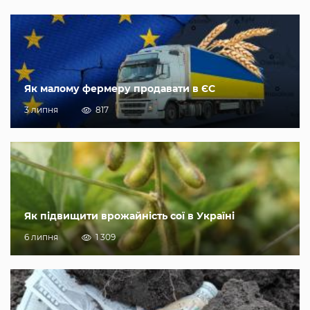
Як малому фермеру продавати в ЄС
3 липня
817
Як підвищити врожайність сої в Україні
6 липня
1 309