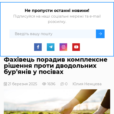
Не пропусти останні новини!
Підписуйся на наші соціальні мережі та e-mail
розсилку.
Фахівець порадив комплексне
рішення проти дводольних
бур’янів у посівах
21 березня 2025
1696
0
Юлия Немцева