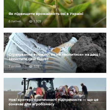
Як підвищити врожайність сої в Україні
6 липня
1 309
Страхування врожаю, як не «молитися» на дощ і
захистити свій бізнес
7 липня
528
Нові критерії критичності підприємств — що це
означає для агробізнесу