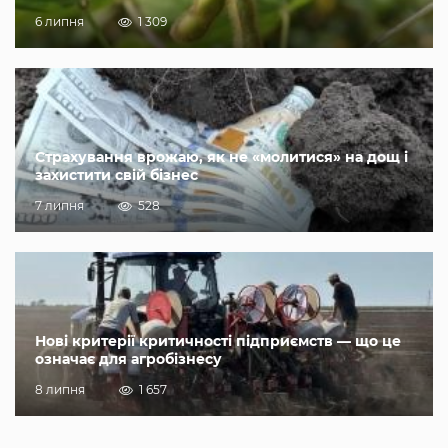
6 липня
1 309
Страхування врожаю, як не «молитися» на дощ і
захистити свій бізнес
7 липня
528
Нові критерії критичності підприємств — що це
означає для агробізнесу
8 липня
1 657