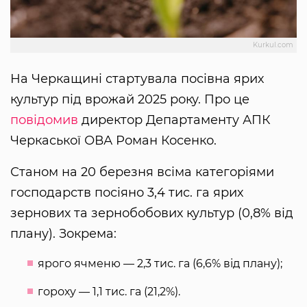
Kurkul.com
На Черкащині стартувала посівна ярих
культур під врожай 2025 року. Про це
повідомив
директор Департаменту АПК
Черкаської ОВА Роман Косенко.
Станом на 20 березня всіма категоріями
господарств посіяно 3,4 тис. га ярих
зернових та зернобобових культур (0,8% від
плану). Зокрема:
ярого ячменю — 2,3 тис. га (6,6% від плану);
гороху — 1,1 тис. га (21,2%).