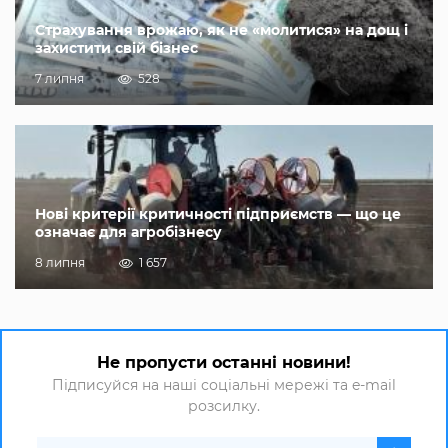
Страхування врожаю, як не «молитися» на дощ і
захистити свій бізнес
7 липня
528
Нові критерії критичності підприємств — що це
означає для агробізнесу
8 липня
1 657
Не пропусти останні новини!
Підписуйся на наші соціальні мережі та e-mail
розсилку.