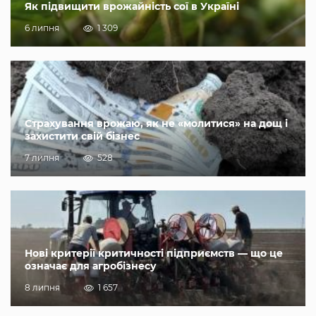
Як підвищити врожайність сої в Україні
6 липня
1 309
Страхування врожаю, як не «молитися» на дощ і
захистити свій бізнес
7 липня
528
Нові критерії критичності підприємств — що це
означає для агробізнесу
8 липня
1 657