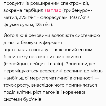
продукти із розширеним спектром дії,
зокрема гербіцид
Лаплас
(трибенурон-
метил, 375 г/кг + флорасулам, 140 г/кг +
флуметсулам, 125 г/кг).
Його діючі речовини володіють системною
дією та блокують фермент
ацетолактатсинтазу — ключовий ензим
біосинтезу незамінних амінокислот
(ізолейцин, лейцин і валін). Вони швидко
переміщуються всередині рослини до місць
найбільшої меристематичної активності —
точок росту, внаслідок чого припиняється
поділ клітин, ріст пагонів і кореневої
системи бур’янів.