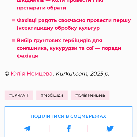
шкідників — коли провести і які
препарати обрати
Фахівці радять своєчасно провести першу
інсектицидну обробку культур
Вибір ґрунтових гербіцидів для
соняшника, кукурудзи та сої — поради
фахівця
©
Юлія Немцева
, Kurkul.com, 2025 р.
#UKRAVIT
#гербіциди
#Юлія Немцева
ПОДІЛИТИСЯ В СОЦМЕРЕЖАХ