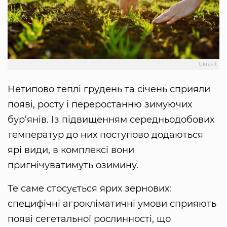
Ukravit
Нетипово теплі грудень та січень сприяли
появі, росту і переростанню зимуючих
бур’янів. Із підвищенням середньодобових
температур до них поступово додаються
ярі види, в комплексі вони
пригнічуватимуть озимину.
Те саме стосується ярих зернових:
специфічні агрокліматичні умови сприяють
появі сегетальної рослинності, що