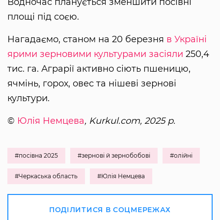
Водночас планується зменшити посівні
площі під соєю.
Нагадаємо, станом на 20 березня
в Україні
ярими зерновими культурами засіяли
250,4
тис. га. Аграрії активно сіють пшеницю,
ячмінь, горох, овес та нішеві зернові
культури.
©
Юлія Немцева
, Kurkul.com, 2025 р.
#посівна 2025
#зернові й зернобобові
#олійні
#Черкаська область
#Юлія Немцева
ПОДІЛИТИСЯ В СОЦМЕРЕЖАХ