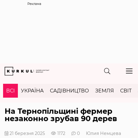
Реклама
ВСІ
УКРАЇНА
САДІВНИЦТВО
ЗЕМЛЯ
СВІТ
На Тернопільщині фермер
незаконно зрубав 90 дерев
21 березня 2025
1172
0
Юлия Немцева