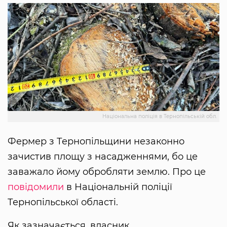
Національна поліція в Тернопільській обл.
Фермер з Тернопільщини незаконно
зачистив площу з насадженнями, бо це
заважало йому обробляти землю. Про це
повідомили
в Національній поліції
Тернопільської області.
Як зазначається, власник