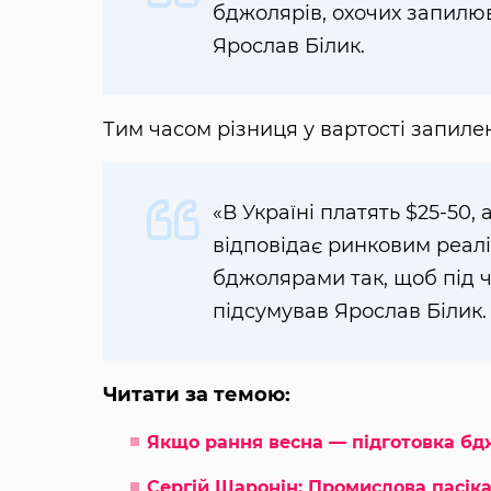
бджолярів, охочих запилю
Ярослав Білик.
Тим часом різниця у вартості запиле
«В Україні платять $25-50, 
відповідає ринковим реалі
бджолярами так, щоб під ч
підсумував Ярослав Білик.
Читати за темою:
Якщо рання весна — підготовка бд
Сергій Шаронін: Промислова пасіка