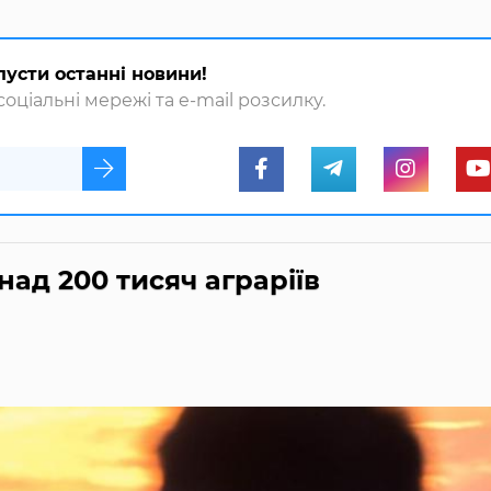
пусти останні новини!
оціальні мережі та e-mail розсилку.
ад 200 тисяч аграріїв