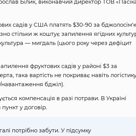
рослав Білик, виконавчий директор ТОВ «Пасік
ових садів у США платять $30-90 за бджолосім'
зно стільки ж коштує запилення ягідних культу
 культура — мигдаль (цього року через дефіцит
апилення фруктових садів у районі $3 за
рта, така вартість не покриває навіть логістик
/навантаження бджіл).
ться компенсація в разі потрави. В Україні
пункт у договір.
алі потрібно забути. У підсумку