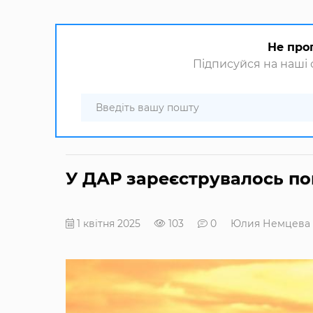
Не про
Підписуйся на наші с
У ДАР зареєструвалось пон
1 квітня 2025
103
0
Юлия Немцева