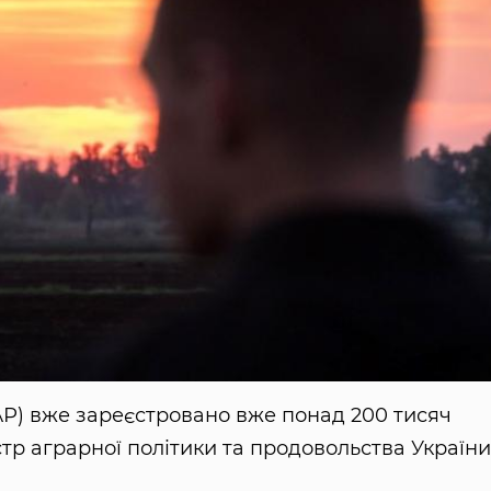
Р) вже зареєстровано вже понад 200 тисяч
стр аграрної політики та продовольства України