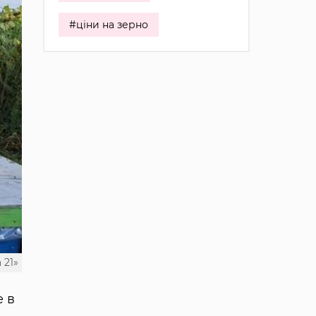
#ціни на зерно
 21»
е в