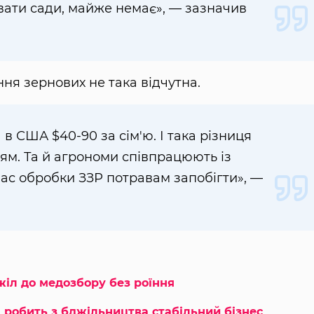
вати сади, майже немає», — зазначив
ння зернових не така відчутна.
а в США $40-90 за сім'ю. І така різниця
ям. Та й агрономи співпрацюють із
ас обробки ЗЗР потравам запобігти», —
жіл до медозбору без роїння
 робить з бджільництва стабільний бізнес