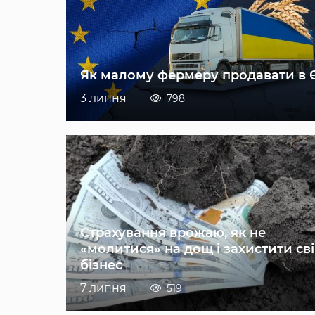
Як малому фермеру продавати в 
3 липня
798
Страхування врожаю, як не
«молитися» на дощ і захистити св
бізнес
7 липня
519