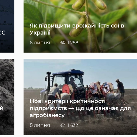
Як підвищити врожайність сої в
ЄС
Україні
6 липня
1 288
Нові критерії критичності
ій
підприємств — що це означає для
агробізнесу
8 липня
1 632