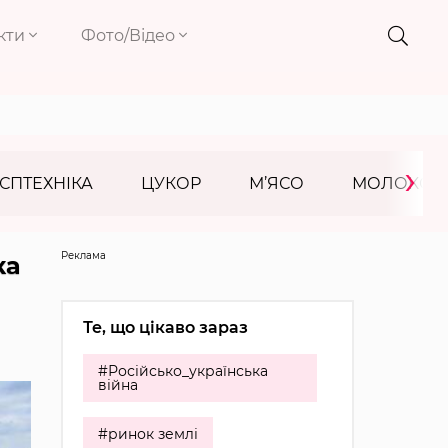
кти
Фото/Відео
›
СПТЕХНІКА
ЦУКОР
М’ЯСО
МОЛОКО
Реклама
ка
Те, що цікаво зараз
#Російсько_українська
війна
#ринок землі