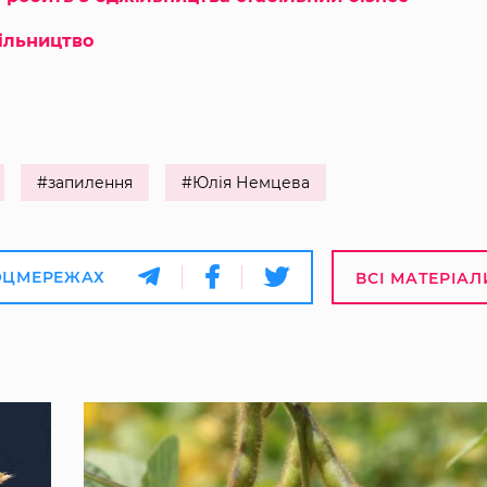
жільництво
#запилення
#Юлія Немцева
ОЦМЕРЕЖАХ
ВСІ МАТЕРІАЛ