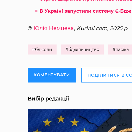
В Україні запустили систему Є-Бд
©
Юлія Немцева
, Kurkul.com, 2025 р.
#бджоли
#бджільництво
#пасіка
КОМЕНТУВАТИ
ПОДІЛИТИСЯ В С
Вибір редакції