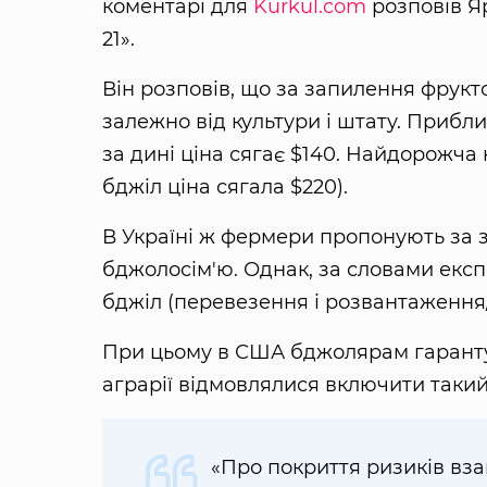
коментарі для
Kurkul.com
розповів Я
21».
Він розповів, що за запилення фрукт
залежно від культури і штату. Прибли
за дині ціна сягає $140. Найдорожча
бджіл ціна сягала $220).
В Україні ж фермери пропонують за з
бджолосім'ю. Однак, за словами експе
бджіл (перевезення і розвантаження
При цьому в США бджолярам гарантує
аграрії відмовлялися включити такий 
«Про покриття ризиків взаг