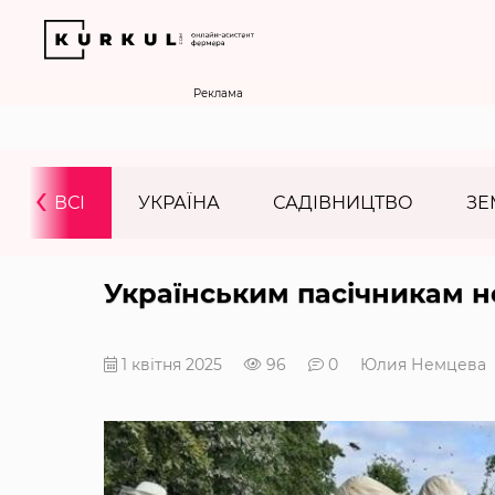
Реклама
‹
ВСІ
УКРАЇНА
САДІВНИЦТВО
ЗЕ
Українським пасічникам н
1 квітня 2025
96
0
Юлия Немцева