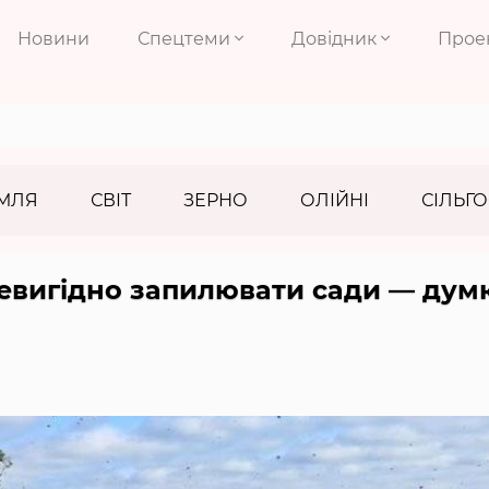
Новини
Спецтеми
Довідник
Прое
МЛЯ
СВІТ
ЗЕРНО
ОЛІЙНІ
СІЛЬГО
евигідно запилювати сади — дум