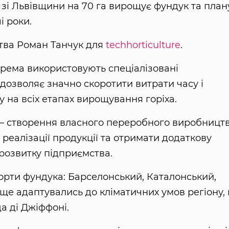
зі Львівщини на 70 га вирощує фундук та план
і роки.
тва Роман Танчук для
techhorticulture
.
окрема використовують спеціалізовані
 дозволяє значно скоротити витрати часу і
у на всіх етапах вирощування горіха.
— створення власного переробного виробництв
еалізації продукції та отримати додаткову
розвитку підприємства.
орти фундука: Барселонський, Каталонський,
ще адаптувались до кліматичних умов регіону, 
а ді Джіффоні.