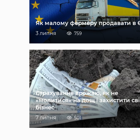
Як малому фермеру продавати в 
3 липня
759
Страхування врожаю, як не
«молитися» на дощ і захистити св
бізнес
7 липня
501