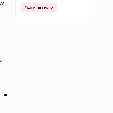
ує
#ціни на зерно
а.
ніж