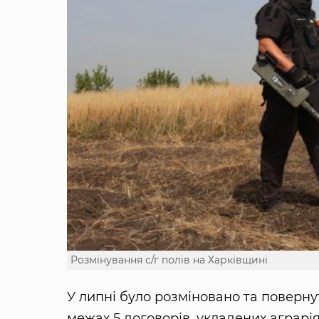
Розмінування с/г полів на Харківщині
У липні було розміновано та поверну
межах 5 договорів, укладених аграрі