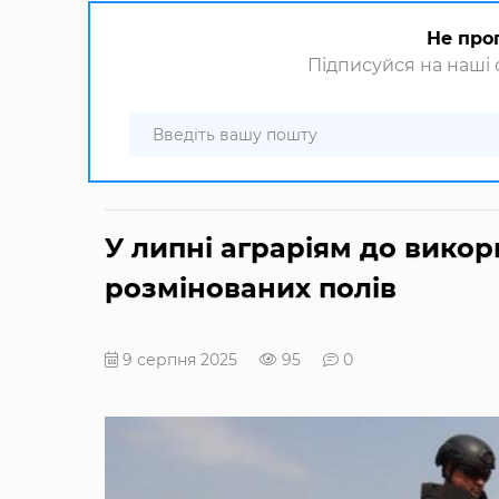
Не про
Підписуйся на наші с
У липні аграріям до викор
розмінованих полів
9 серпня 2025
95
0