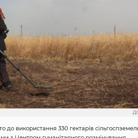
Д
то до використання 330 гектарів сільгоспземел
ями з Центром гуманітарного розмінування.