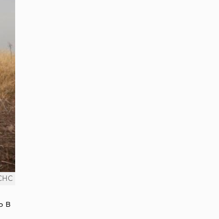
СНС
ь в