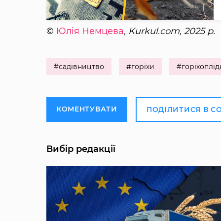
©
Юлія Немцева
, Kurkul.com, 2025 р.
#садівництво
#горіхи
#горіхоплід
КОМЕНТУВАТИ
ПОДІЛИТИСЯ В С
Вибір редакції