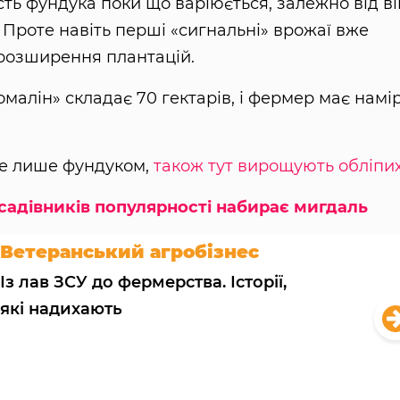
ть фундука поки що варіюється, залежно від ві
 Проте навіть перші «сигнальні» врожаї вже
 розширення плантацій.
малін» складає 70 гектарів, і фермер має намі
не лише фундуком,
також тут вирощують обліпи
садівників популярності набирає мигдаль
Ветеранський агробізнес
Із лав ЗСУ до фермерства. Історії,
які надихають