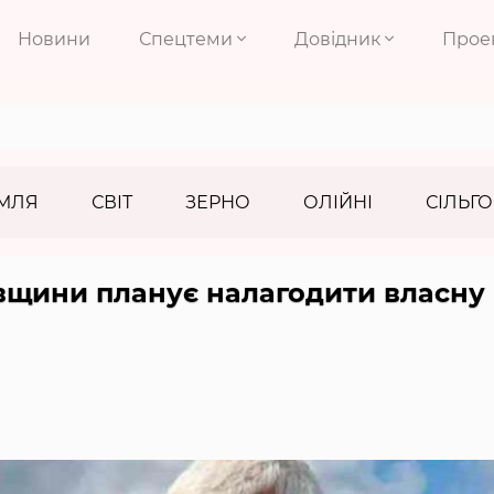
Новини
Спецтеми
Довідник
Прое
МЛЯ
СВІТ
ЗЕРНО
ОЛІЙНІ
СІЛЬГО
вщини планує налагодити власну