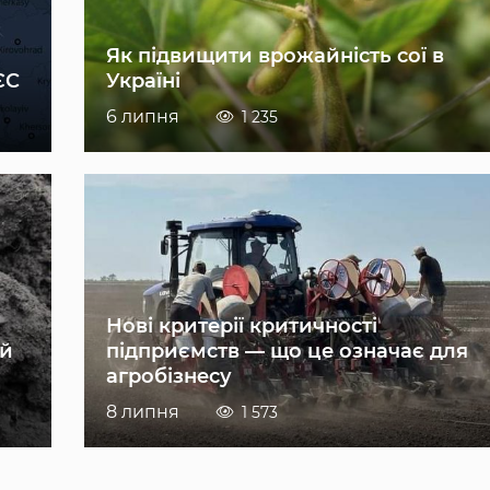
Як підвищити врожайність сої в
ЄС
Україні
6 липня
1 235
Нові критерії критичності
ій
підприємств — що це означає для
агробізнесу
8 липня
1 573