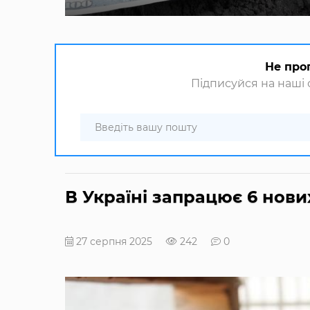
Не про
Підписуйся на наші с
В Україні запрацює 6 нови
27 серпня 2025
242
0