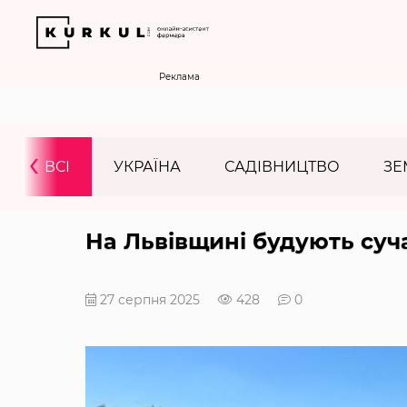
Реклама
‹
ВСІ
УКРАЇНА
САДІВНИЦТВО
ЗЕ
На Львівщині будують суч
27 серпня 2025
428
0