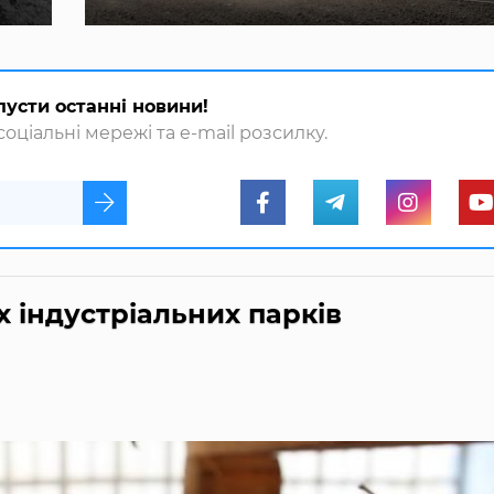
пусти останні новини!
оціальні мережі та e-mail розсилку.
х індустріальних парків