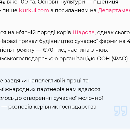
ляє вже 100 га. Основні культури — пшениця,
це пише
Kurkul.com
з посиланням на
Департаме
я на м’ясній породі корів
Шароле
, однак сього
Наразі триває будівництво сучасної ферми на 
тість проєкту — €70 тис., частина з яких
льськогосподарською організацією ООН (ФАО).
е завдяки наполегливій праці та
й міжнародних партнерів нам вдалося
ємось до створення сучасної молочної
, — розповів керівник господарства