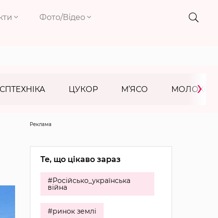
кти
Фото/Відео
›
СПТЕХНІКА
ЦУКОР
М’ЯСО
МОЛОКО
Реклама
Те, що цікаво зараз
#Російсько_українська
війна
#ринок землі