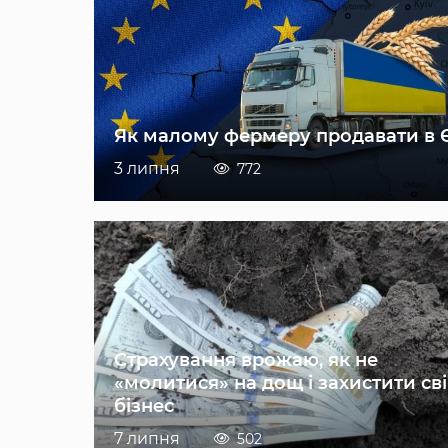
Як малому фермеру продавати в 
3 липня
772
Страхування врожаю, як не
«молитися» на дощ і захистити св
бізнес
7 липня
502