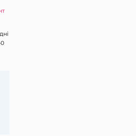
нт
дні
40