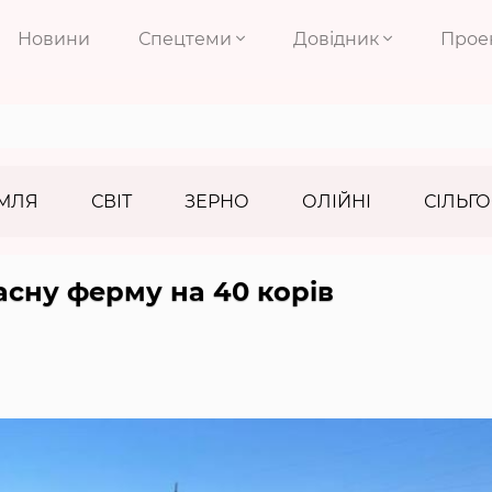
Новини
Спецтеми
Довідник
Прое
МЛЯ
СВІТ
ЗЕРНО
ОЛІЙНІ
СІЛЬГО
асну ферму на 40 корів