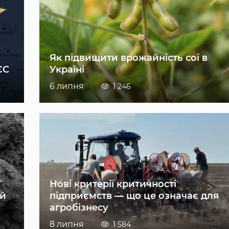
Як підвищити врожайність сої в
ЄС
Україні
6 липня
1 246
Нові критерії критичності
ій
підприємств — що це означає для
агробізнесу
8 липня
1 584