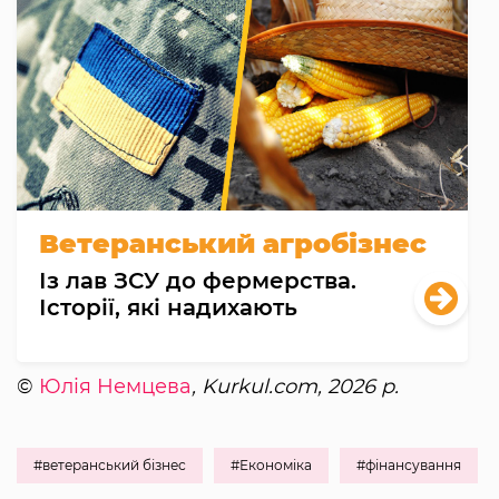
Ветеранський агробізнес
Із лав ЗСУ до фермерства.
Історії, які надихають
©
Юлія Немцева
, Kurkul.com, 2026 р.
#ветеранський бізнес
#Економіка
#фінансування