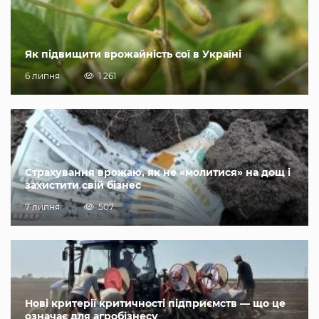
Як підвищити врожайність сої в Україні
6 липня
1 261
Страхування врожаю, як не «молитися» на дощ і
захистити свій бізнес
7 липня
507
Нові критерії критичності підприємств — що це
означає для агробізнесу