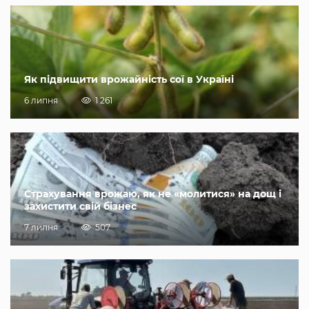
Як підвищити врожайність сої в Україні
6 липня
1 261
Страхування врожаю, як не «молитися» на дощ і
захистити свій бізнес
7 липня
507