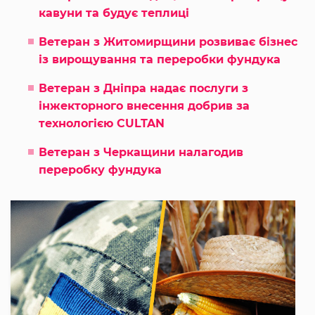
кавуни та будує теплиці
Ветеран з Житомирщини розвиває бізнес
із вирощування та переробки фундука
Ветеран з Дніпра надає послуги з
інжекторного внесення добрив за
технологією CULTAN
Ветеран з Черкащини налагодив
переробку фундука