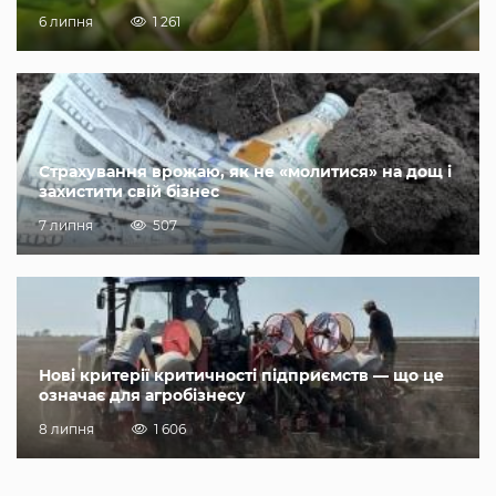
6 липня
1 261
Страхування врожаю, як не «молитися» на дощ і
захистити свій бізнес
7 липня
507
Нові критерії критичності підприємств — що це
означає для агробізнесу
8 липня
1 606