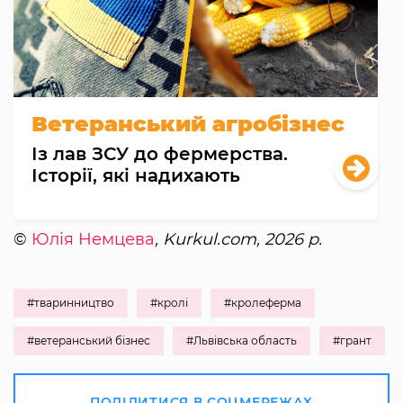
Ветеранський агробізнес
Із лав ЗСУ до фермерства.
Історії, які надихають
©
Юлія Немцева
, Kurkul.com, 2026 р.
#тваринництво
#кролі
#кролеферма
#ветеранський бізнес
#Львівська область
#грант
ПОДІЛИТИСЯ В СОЦМЕРЕЖАХ