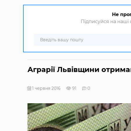
Не про
Підписуйся на наші с
Аграрії Львівщини отрима
1 червня 2016
91
0