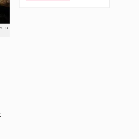
r.ru
х
,