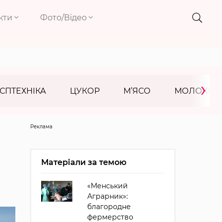
кти
Фото/Відео
›
СПТЕХНІКА
ЦУКОР
М’ЯСО
МОЛОКО
Реклама
Матеріали за темою
«Менський
Аграрник»:
благородне
фермерство