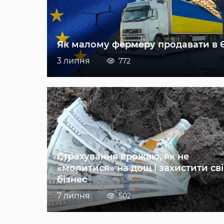
Як малому фермеру продавати в 
3 липня
772
Страхування врожаю, як не
«молитися» на дощ і захистити св
бізнес
7 липня
502