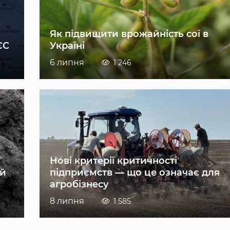
Як підвищити врожайність сої в
ЄС
Україні
6 липня
1 246
Нові критерії критичності
ій
підприємств — що це означає для
агробізнесу
8 липня
1 585