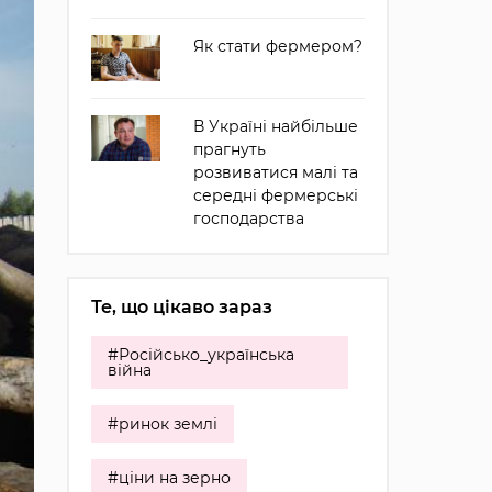
Як стати фермером?
В Україні найбільше
прагнуть
розвиватися малі та
середні фермерські
господарства
Те, що цікаво зараз
#Російсько_українська
війна
#ринок землі
#ціни на зерно