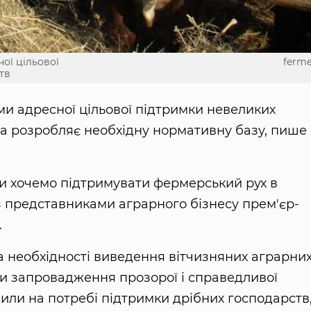
ої цільової
ferme
тв
ми адресної цільової підтримки невеликих
та розробляє необхідну нормативну базу, пише
ми хочемо підтримувати фермерський рух в
 з представниками аграрного бізнесу прем'єр-
.
 необхідності виведення вітчизняних аграрни
яти запровадження прозорої і справедливої
или на потребі підтримки дрібних господарств