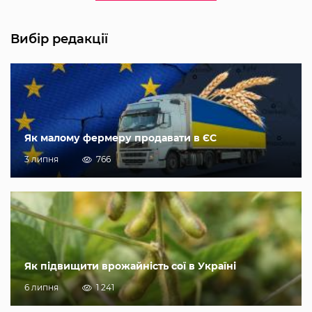
Вибір редакції
Як малому фермеру продавати в ЄС
3 липня
766
Як підвищити врожайність сої в Україні
6 липня
1 241