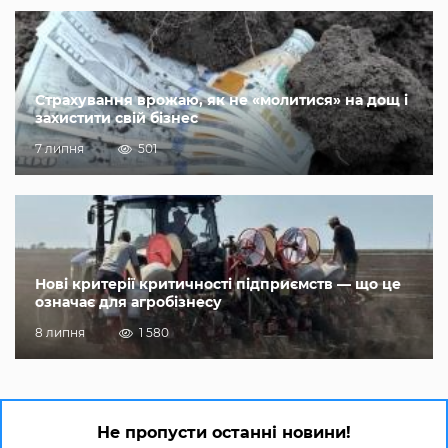
Страхування врожаю, як не «молитися» на дощ і
захистити свій бізнес
7 липня
501
Нові критерії критичності підприємств — що це
означає для агробізнесу
8 липня
1 580
Не пропусти останні новини!