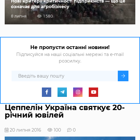
Нові критерії критичності підприємств — що це
означає для агробізнесу
8 липня
1 580
Не пропусти останні новини!
Підписуйся на наші соціальні мережі та e-mail
розсилку.
Цеппелін Україна святкує 20-
річний ювілей
20 липня 2016
100
0