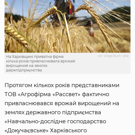
xn--o1agc1b.xn--p1ai
На Харківщині приватна фірма
кілька років привласнювала врожай
вирощений на землях
держпідприємства
Протягом кількох років представниками
ТОВ «Агрофірма «Рассвет» фактично
привласнювався врожай вирощений на
землях державного підприємства
«Навчально-дослідне господарство
«Докучаєвське» Харківського