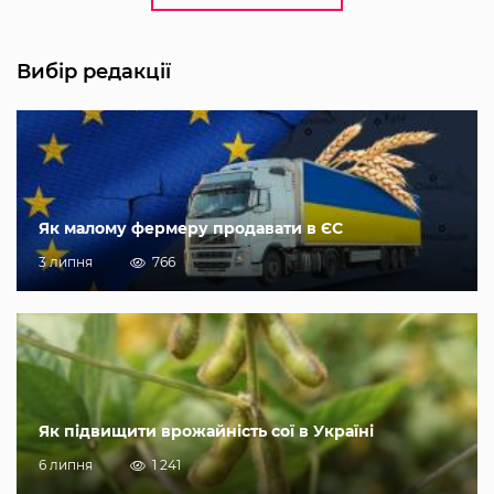
Вибір редакції
Як малому фермеру продавати в ЄС
3 липня
766
Як підвищити врожайність сої в Україні
6 липня
1 241