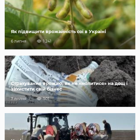
Як підвищити врожайність сої в Україні
6 липня
1 241
Страхування врожаю, як не «молитися» на дощ і
захистити свій бізнес
7 липня
501