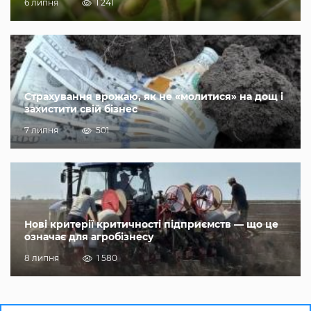
6 липня
1 241
Страхування врожаю, як не «молитися» на дощ і
захистити свій бізнес
7 липня
501
Нові критерії критичності підприємств — що це
означає для агробізнесу
8 липня
1 580