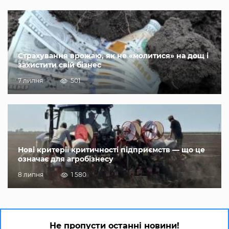
Страхування врожаю, як не «молитися» на дощ і
захистити свій бізнес
7 липня
501
Нові критерії критичності підприємств — що це
означає для агробізнесу
8 липня
1 580
Не пропусти останні новини!