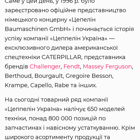
Саме у цей день, у 1996 р. було
зареєстровано офіційне представництво
німецького концерну «Цепелін
Baumaschinen GmbH» і починається історія
успіху компанії «Цеппелін Україна» —
ексклюзивного дилера американської
спецтехніки САTERPILLAR, представника
брендів
Challenger
,
Fendt
,
Massey Ferguson
,
Berthoud, Bourgault, Gregoire Besson,
Krampe, Capello, Rabe та інших.
На сьогодні товарний ряд компанії
«Цеппелін Україна» налічує 650 моделей
техніки, понад 800 000 позицій по
запчастинах і навісному устаткуванню. Крім
широкого асортименту продукції та