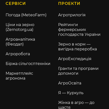
СЕРВІСИ
ПРОЕКТИ
Погода (MeteoFarm)
Агротрилогія
Ціни на зерно
Рейтинги
(Zernotorg.ua)
фермерських
господарств України
Агроаналітика
(Феодал)
Зерно в корм —
вигідна переробка
Агроробота
АгроЕкспедиція
Біржа сільгосптехніки
Гранти та програми
Маркетплейс
допомоги
агронома
АгроОсвіта
Я — Куркуль
Жінка в агро — до
щастя