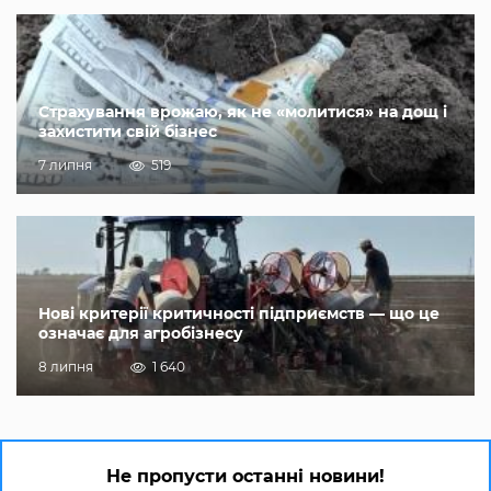
Страхування врожаю, як не «молитися» на дощ і
захистити свій бізнес
7 липня
519
Нові критерії критичності підприємств — що це
означає для агробізнесу
8 липня
1 640
Не пропусти останні новини!