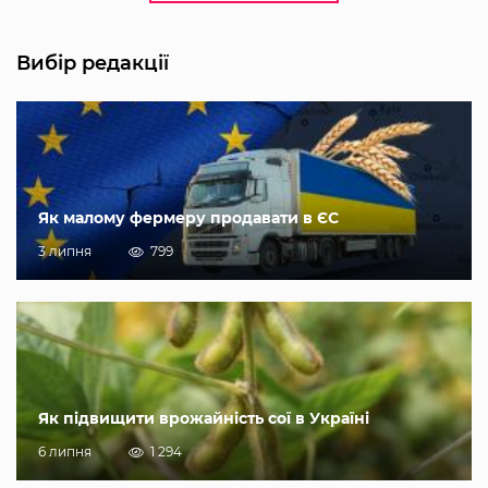
Вибір редакції
Як малому фермеру продавати в ЄС
3 липня
799
Як підвищити врожайність сої в Україні
6 липня
1 294