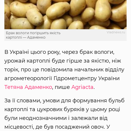
Vladnews.ru
Брак вологи погіршить якість
картоплі — Адаменко
В Україні цього року, через брак вологи,
урожай картоплі буде гірше за якістю, ніж
торік, про це повідомила начальник відділу
агрометеорології Гідрометцентру України
Тетяна Адаменко
, пише
Аgriacta
.
За її словами, умови для формування бульб
картоплі та цукрових буряків у цьому році
були неоднозначними і залежали від
місцевості, де був посаджений овоч. У