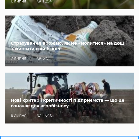
6 липня
1 294
Страхування врожаю, як не «молитися» на дощ і
захистити свій бізнес
7 липня
519
Нові критерії критичності підприємств — що це
означає для агробізнесу
8 липня
1 640