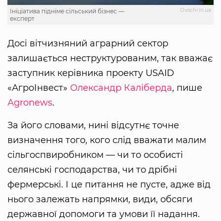
Оvochi.in.ua
Ініціатива підніме сільський бізнес —
експерт
Досі вітчизняний аграрний сектор
залишається неструктурованим, так вважає
заступник керівника проекту USAID
«АгроІнвест»
Олександр Каліберда
, пише
Аgronews
.
За його словами, нині відсутнє точне
визначення того, кого слід вважати малим
сільгоспвиробником — чи то особисті
селянські господарства, чи то дрібні
фермерські. І це питання не пусте, адже від
нього залежать напрямки, види, обсяги
державної допомоги та умови її надання.