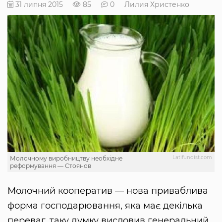
31 липня 2015
85
0
Лилия Христенко
Latifundist.com
Молочному виробництву необхідне
реформування — Стоянов
Молочний кооператив — нова приваблива
форма господарювання, яка має декілька
переваг, таку думку висловив генеральний