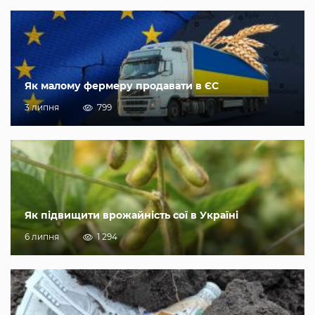
Як малому фермеру продавати в ЄС
3 липня
799
Як підвищити врожайність сої в Україні
6 липня
1 294