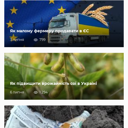
Як малому фермеру продавати в ЄС
3 липня
799
Як підвищити врожайність сої в Україні
6 липня
1 294