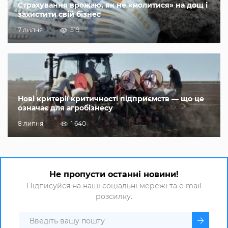
Страхування врожаю, як не «молитися» на дощ і
захистити свій бізнес
7 липня
519
Нові критерії критичності підприємств — що це
означає для агробізнесу
8 липня
1 640
Не пропусти останні новини!
Підписуйся на наші соціальні мережі та e-mail
розсилку.