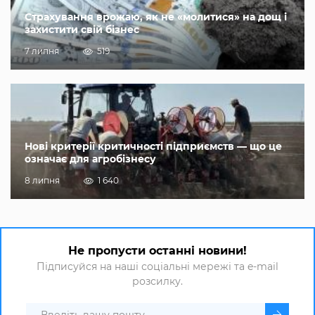
Страхування врожаю, як не «молитися» на дощ і
захистити свій бізнес
7 липня
519
Нові критерії критичності підприємств — що це
означає для агробізнесу
8 липня
1 640
Не пропусти останні новини!
Підписуйся на наші соціальні мережі та e-mail
розсилку.