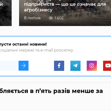
ій
підприємств — що це означає для
агробізнесу
8 липня
1 602
пусти останні новини!
оціальні мережі та e-mail розсилку.
бляється в п’ять разів менше за