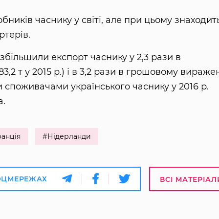
бників часнику у світі, але при цьому знаходит
ртерів.
збільшили експорт часнику у 2,3 рази в
3,2 т у 2015 р.) і в 3,2 рази в грошовому вираже
ими споживачами українського часнику у 2016 р.
а.
анція
#Нідерланди
ОЦМЕРЕЖАХ
ВСІ МАТЕРІАЛ