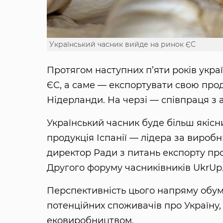
Український часник вийде на ринок ЄС
Протягом наступних п’яти років укра
ЄС, а саме — експортувати свою про
Нідерланди. На черзі — співпраця з
Український часник буде більш якісни
продукція Іспанії — лідера за вироб
директор Ради з питань експорту пр
Другого форуму часниківників UkrUp
Перспективність цього напряму обум
потенційних споживачів про Україну,
ековиробництвом.