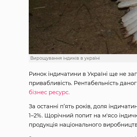
Вирощування індиків в україні
Ринок індичатини в Україні ще не за
привабливість. Рентабельність даног
бізнес ресурс.
За останні п’ять років, доля індичат
1–2%. Щорічний попит на м'ясо індички 
продукція національного виробництва