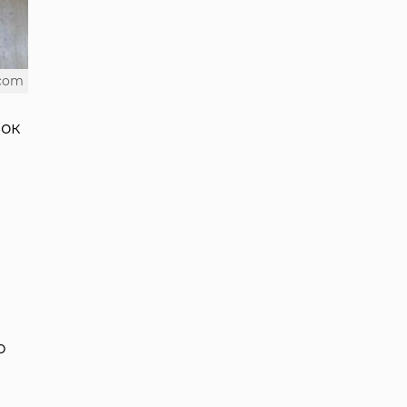
.com
нок
ю