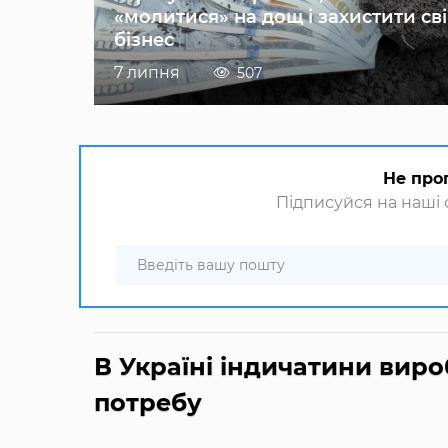
«молитися» на дощ і захистити св
бізнес
7 липня
507
Не про
Підписуйся на наші с
В Україні індичатини виро
потребу