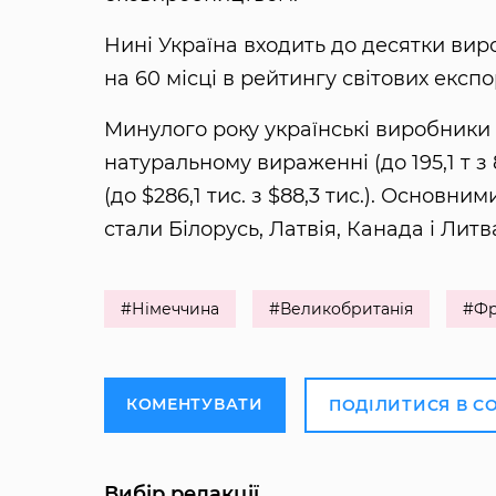
Нині Україна входить до десятки виро
на 60 місці в рейтингу світових експо
Минулого року українські виробники 
натуральному вираженні (до 195,1 т з 8
(до $286,1 тис. з $88,3 тис.). Основн
стали Білорусь, Латвія, Канада і Литв
#Німеччина
#Великобританія
#Фр
КОМЕНТУВАТИ
ПОДІЛИТИСЯ В С
Вибір редакції