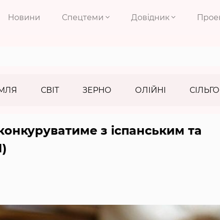
Новини
Спецтеми
Довідник
Прое
МЛЯ
СВІТ
ЗЕРНО
ОЛІЙНІ
СІЛЬГО
 конкуруватиме з іспанським та
)