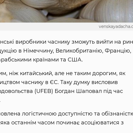
venskayadacha
їнські виробники часнику зможуть вийти на ри
дукцію в Німеччину, Великобританію, Францію,
 арабськими країнами та США.
м, ніж китайський, але не таким дорогим, як
ництвом часнику в ЄС. Таку думку висловив
одовольства (UFEB) Богдан Шаповал під час
.
овлена логістичною доступністю та обізнаніст
 яка останнім часом починає асоціюватися з