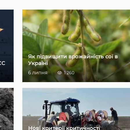
Як підвищити врожайність сої в
ЄС
Україні
6 липня
1 260
Нові критерії критичності