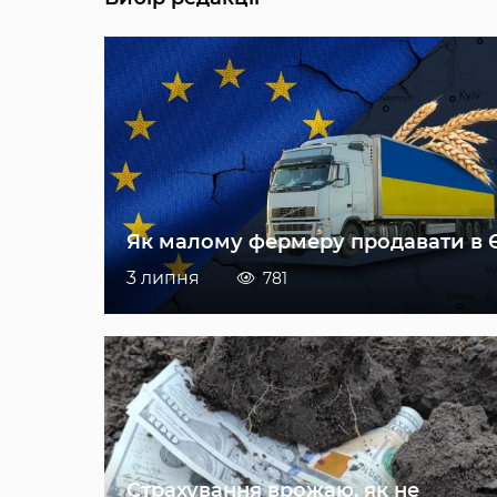
Як малому фермеру продавати в 
3 липня
781
Страхування врожаю, як не