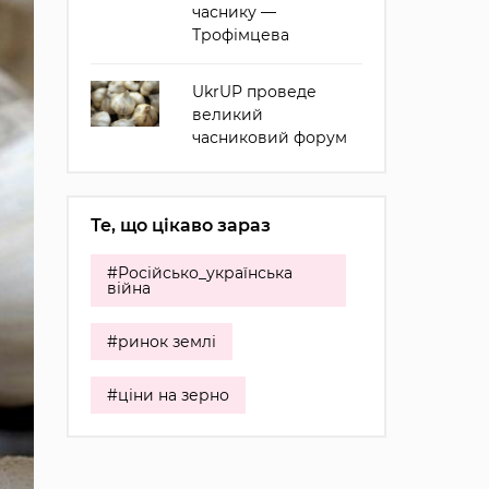
часнику —
Трофімцева
UkrUP проведе
великий
часниковий форум
Те, що цікаво зараз
#Російсько_українська
війна
#ринок землі
#ціни на зерно