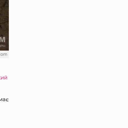
.com
кий
ймає