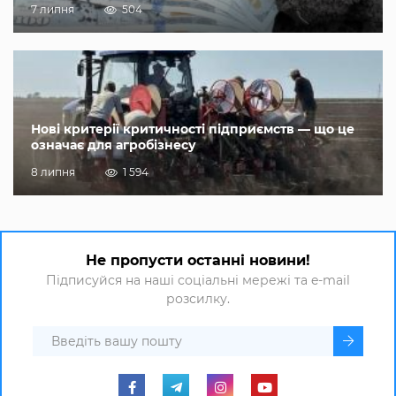
7 липня
504
Нові критерії критичності підприємств — що це
означає для агробізнесу
8 липня
1 594
Не пропусти останні новини!
Підписуйся на наші соціальні мережі та e-mail
розсилку.