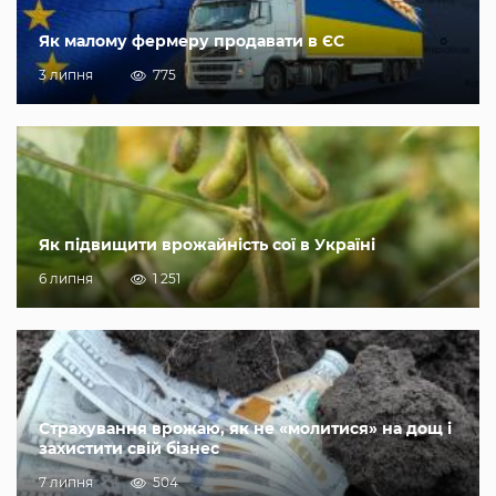
Як малому фермеру продавати в ЄС
3 липня
775
Як підвищити врожайність сої в Україні
6 липня
1 251
Страхування врожаю, як не «молитися» на дощ і
захистити свій бізнес
7 липня
504