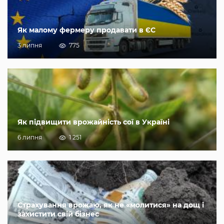
Як малому фермеру продавати в ЄС
3 липня
775
Як підвищити врожайність сої в Україні
6 липня
1 251
Страхування врожаю, як не «молитися» на дощ і
захистити свій бізнес