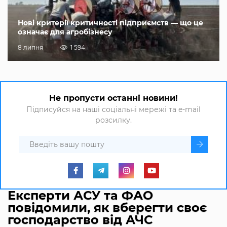
Нові критерії критичності підприємств — що це
означає для агробізнесу
8 липня
1 594
Не пропусти останні новини!
Підписуйся на наші соціальні мережі та e-mail
розсилку.
Експерти АСУ та ФАО
повідомили, як вберегти своє
господарство від АЧС