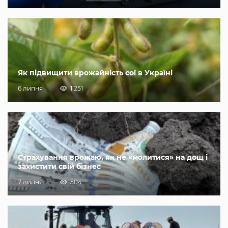
Як підвищити врожайність сої в Україні
6 липня
1 251
Страхування врожаю, як не «молитися» на дощ і
захистити свій бізнес
7 липня
504