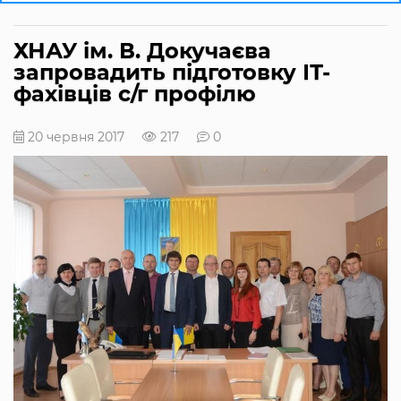
ХНАУ ім. В. Докучаєва
запровадить підготовку ІТ-
фахівців с/г профілю
20 червня 2017
217
0