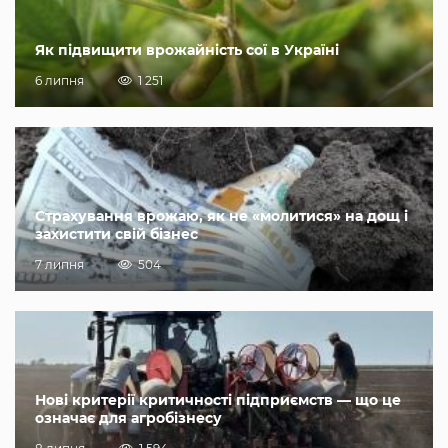
Як підвищити врожайність сої в Україні
6 липня
1 251
Страхування врожаю, як не «молитися» на дощ і
захистити свій бізнес
7 липня
504
Нові критерії критичності підприємств — що це
означає для агробізнесу