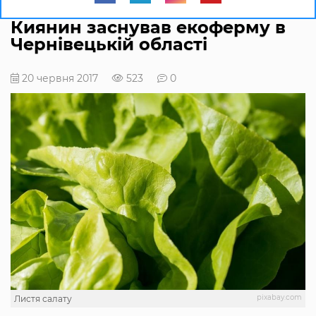
Киянин заснував екоферму в
Чернівецькій області
20 червня 2017
523
0
pixabay.com
Листя салату