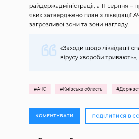
райдержадміністрації, а 11 серпня – 
яких затверджено план з ліквідації А
загрозливої зони та зони нагляду.
«Заходи щодо ліквідації 
вірусу хвороби тривають»,
#АЧС
#Київська область
#Держвет
КОМЕНТУВАТИ
ПОДІЛИТИСЯ В С