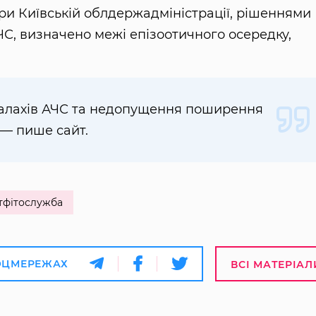
при Київській облдержадміністрації, рішеннями
ЧС, визначено межі епізоотичного осередку,
спалахів АЧС та недопущення поширення
 — пише сайт.
фітослужба
ОЦМЕРЕЖАХ
ВСІ МАТЕРІАЛ