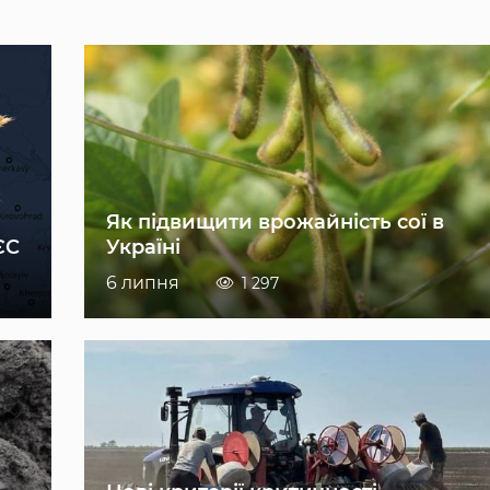
Як підвищити врожайність сої в
ЄС
Україні
6 липня
1 297