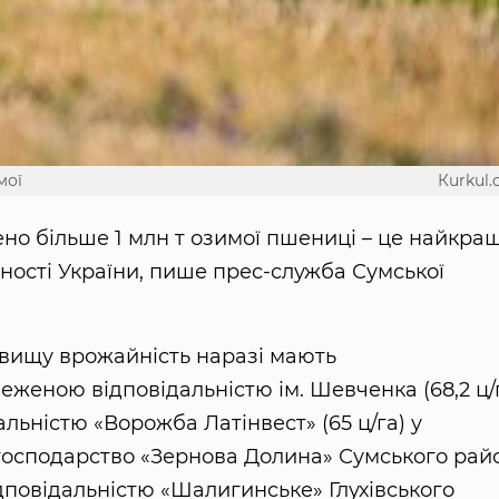
мої
Кurkul
ено більше 1 млн т озимої пшениці – це найкра
жності України, пише прес-служба Сумської
йвищу врожайність наразі мають
еженою відповідальністю ім. Шевченка (68,2 ц/
льністю «Ворожба Латінвест» (65 ц/га) у
господарство «Зернова Долина» Сумського рай
ідповідальністю «Шалигинське» Глухівського