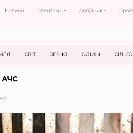
Новини
Спецтеми
Довідник
Прое
МЛЯ
СВІТ
ЗЕРНО
ОЛІЙНІ
СІЛЬГО
 АЧС
нко