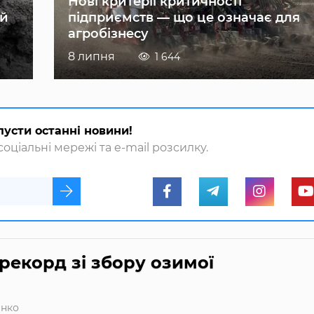
Нові критерії критичності
ій
підприємств — що це означає для
агробізнесу
8 липня
1 644
пусти останні новини!
оціальні мережі та e-mail розсилку.
екорд зі збору озимої
енко