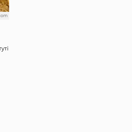
.com
уті