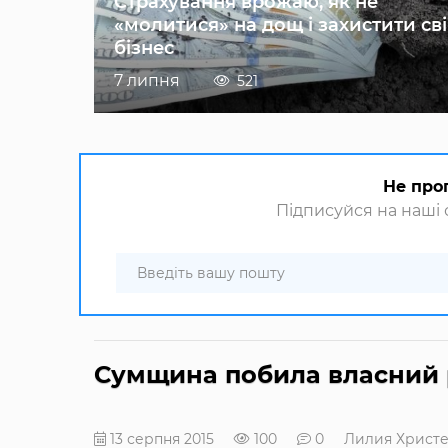
Страхування врожаю, як не
«молитися» на дощ і захистити св
бізнес
7 липня
521
Не про
Підписуйся на наші с
Сумщина побила власний р
13 серпня 2015
100
0
Лилия Христ