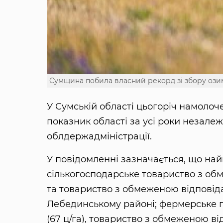
Сумщина побила власний рекорд зі збору ози
У Сумській області цьогоріч намолоч
показник області за усі роки незале
облдержадміністрації.
У повідомленні зазначається, що на
сількогосподарське товариство з обм
та товариство з обмеженою відповіда
Лебединському районі; фермерське 
(67 ц/га), товариство з обмеженою в