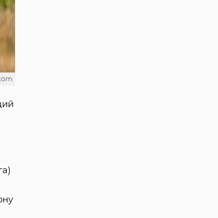
.com
щий
га)
ону