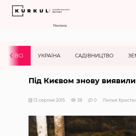
Реклама
‹
ВСІ
УКРАЇНА
САДІВНИЦТВО
ЗЕ
Під Києвом знову виявили
13 серпня 2015
38
0
Лилия Христе