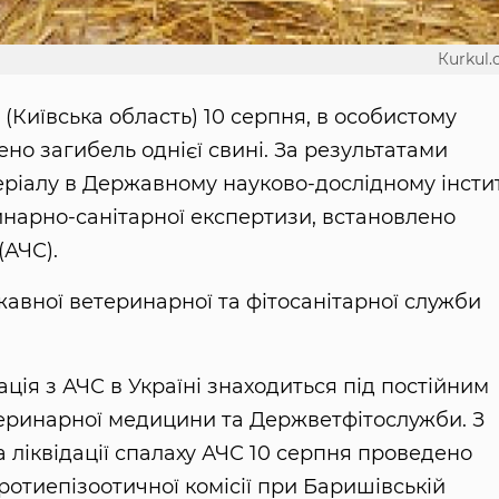
Кurkul
(Київська область) 10 серпня, в особистому
но загибель однієї свині. За результатами
еріалу в Державному науково-дослідному інстит
инарно-санітарної експертизи, встановлено
(АЧС).
авної ветеринарної та фітосанітарної служби
ація з АЧС в Україні знаходиться під постійним
еринарної медицини та Держветфітослужби. З
та ліквідації спалаху АЧС 10 серпня проведено
отиепізоотичної комісії при Баришівській