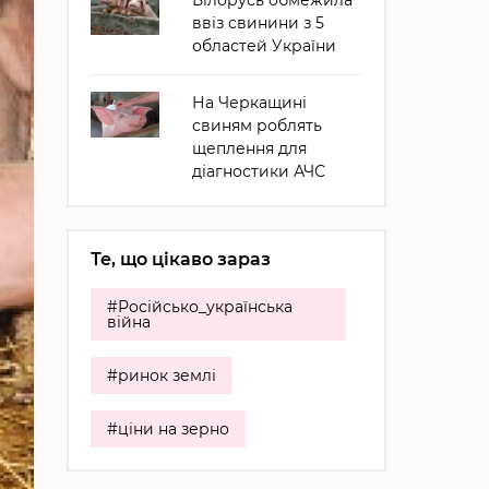
Білорусь обмежила
ввіз свинини з 5
областей України
На Черкащині
свиням роблять
щеплення для
діагностики АЧС
Те, що цікаво зараз
#Російсько_українська
війна
#ринок землі
#ціни на зерно