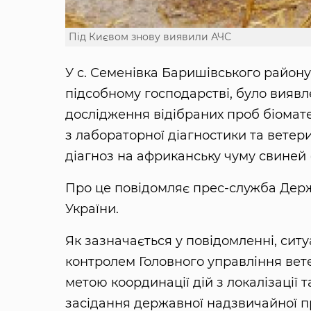
Під Києвом знову виявили АЧС
У с. Семенівка Баришівського району 
підсобному господарстві, було виявле
дослідження відібраних проб біомат
з лабораторної діагностики та ветер
діагноз на африканську чуму свиней 
Про це повідомляє прес-служба Держ
України.
Як зазначається у повідомленні, ситу
контролем Головного управління вет
метою координації дій з локалізації 
засідання державної надзвичайної пр