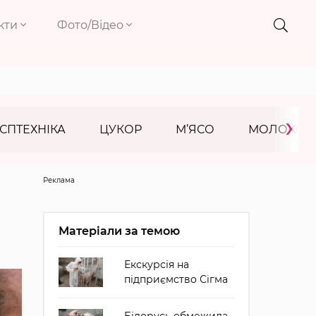
кти
Фото/Відео
›
СПТЕХНІКА
ЦУКОР
М’ЯСО
МОЛОКО
Реклама
Матеріали за темою
Екскурсія на
підприємство Сігма