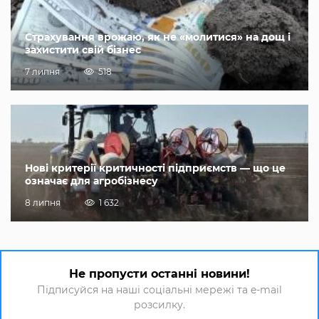
Страхування врожаю, як не «молитися» на дощ і
захистити свій бізнес
7 липня
518
Нові критерії критичності підприємств — що це
означає для агробізнесу
8 липня
1 632
Не пропусти останні новини!
Підписуйся на наші соціальні мережі та e-mail
розсилку.