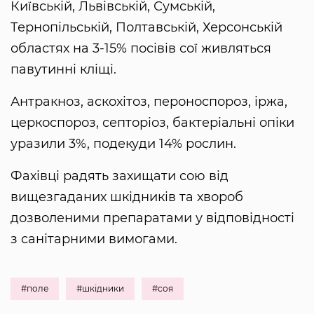
Київській, Львівській, Сумській,
Тернопільській, Полтавській, Херсонській
областях на 3-15% посівів сої живляться
павутинні кліщі.
Антракноз, аскохітоз, пероноспороз, іржа,
церкоспороз, септоріоз, бактеріальні опіки
уразили 3%, подекуди 14% рослин.
Фахівці радять захищати сою від
вищезгаданих шкідників та хвороб
дозволеними препаратами у відповідності
з санітарними вимогами.
#поле
#шкідники
#соя