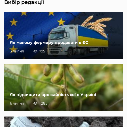
Вибір редакції
Як малому фермеру продавати в ЄС
3 липня
795
Як підвищити врожайність сої в Україні
6 липня
1 285