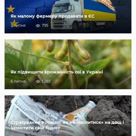
Як малому фермеру продавати в ЄС
3 липня
795
Як підвищити врожайність сої в Україні
6 липня
1 285
Страхування врожаю, як не «молитися» на дощ і
захистити свій бізнес