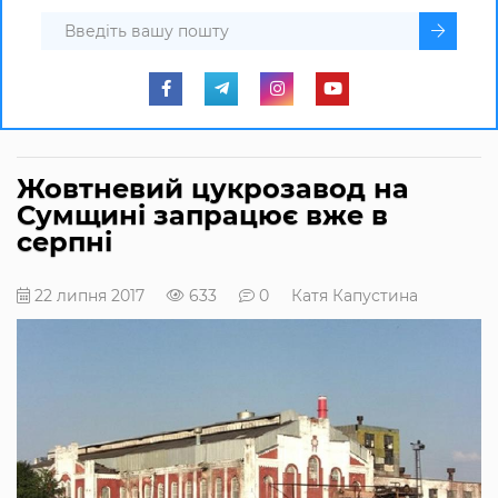
Жовтневий цукрозавод на
Сумщині запрацює вже в
серпні
22 липня 2017
633
0
Катя Капустина