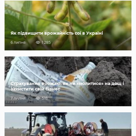
Як підвищити врожайність сої в Україні
6 липня
1 285
Страхування врожаю, як не «молитися» на дощ і
захистити свій бізнес
7 липня
518