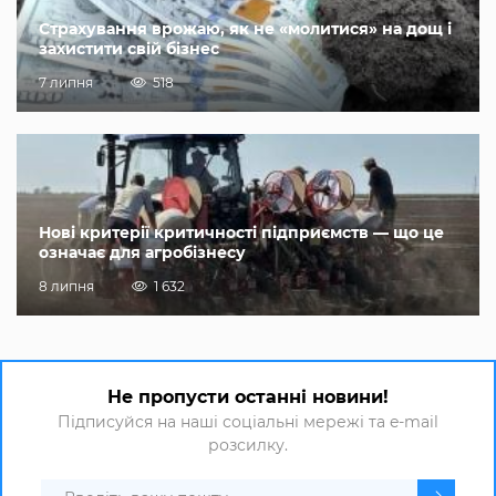
Страхування врожаю, як не «молитися» на дощ і
захистити свій бізнес
7 липня
518
Нові критерії критичності підприємств — що це
означає для агробізнесу
8 липня
1 632
Не пропусти останні новини!
Підписуйся на наші соціальні мережі та e-mail
розсилку.