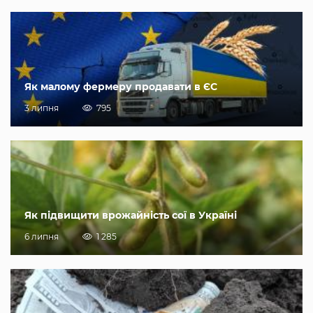
Як малому фермеру продавати в ЄС
3 липня
795
Як підвищити врожайність сої в Україні
6 липня
1 285