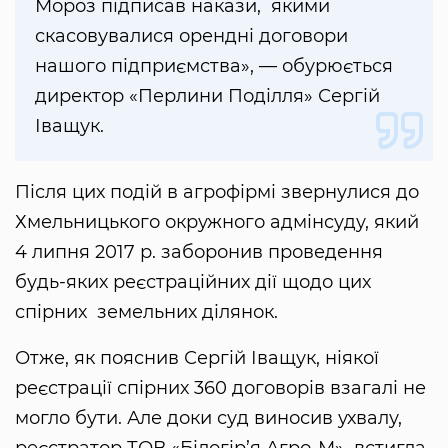
Мороз підписав накази, якими
скасовувалися орендні договори
нашого підприємства», — обурюється
директор «Перлини Поділля» Сергій
Іващук.
Після цих подій в агрофірмі звернулися до
Хмельницького окружного адмінсуду, який
4 липня 2017 р. заборонив проведення
будь-яких реєстраційних дії щодо цих
спірних земельних ділянок.
Отже, як пояснив Сергій Іващук, ніякої
реєстрації спірних 360 договорів взагалі не
могло бути. Але доки суд виносив ухвалу,
реєстратор ТОВ «Білогір’я Агро-М» встигла