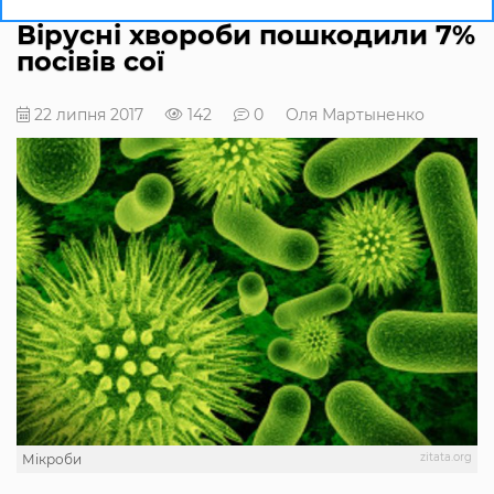
Вірусні хвороби пошкодили 7%
посівів сої
22 липня 2017
142
0
Оля Мартыненко
zitata.org
Мікроби