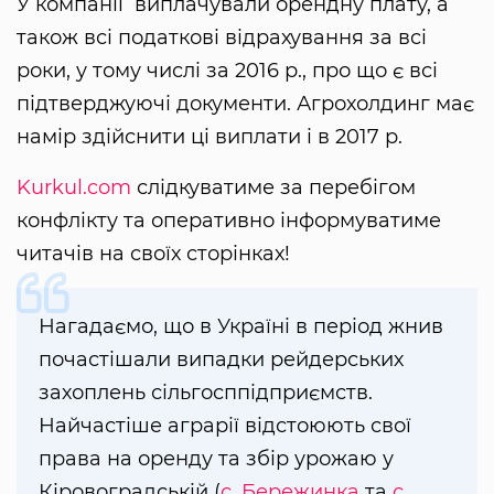
У компанії виплачували орендну плату, а
також всі податкові відрахування за всі
роки, у тому числі за 2016 р., про що є всі
підтверджуючі документи. Агрохолдинг має
намір здійснити ці виплати і в 2017 р.
Kurkul.com
слідкуватиме за перебігом
конфлікту та оперативно інформуватиме
читачів на своїх сторінках!
Нагадаємо, що в Україні в період жнив
почастішали випадки рейдерських
захоплень сільгосппідприємств.
Найчастіше аграрії відстоюють свої
права на оренду та збір урожаю у
Кіровоградській (
с. Бережинка
та
с.