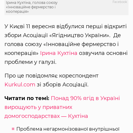
Facebook
Ірина Кухтіна, голова союзу
«Інноваційне фермерство і
кооперація»
У Києві 11 вересня відбулися перші відкриті
збори Асоціації «Ягідництво України». Де
голова союзу «Інноваційне фермерство і
кооперація»
Ірина Кухтіна
озвучила основні
проблеми у галузі.
Про це повідомляє кореспондент
Kurkul.com
зі зборів Асоціації.
Читати по темі:
Понад 90% ягід в Україні
вирощують у приватних
домогосподарствах ― Кухтіна
Проблема негармонізованої внутрішньої