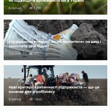
Як підвищити врожайність сої в Україні
6 липня
1 295
Страхування врожаю, як не «молитися» на дощ і
захистити свій бізнес
7 липня
521
Нові критерії критичності підприємств — що це
означає для агробізнесу
8 липня
1 642