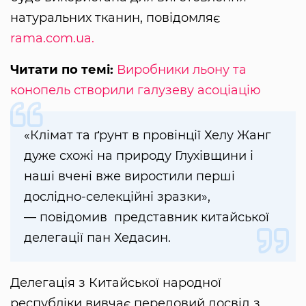
натуральних тканин, повідомляє
rama.com.ua.
Читати по темі:
Виробники льону та
конопель створили галузеву асоціацію
«Клімат та ґрунт в провінції Хелу Жанг
дуже схожі на природу Глухівщини і
наші вчені вже виростили перші
дослідно-селекційні зразки»,
— повідомив представник китайської
делегації пан Хедасин.
Делегація з Китайської народної
республіки вивчає передовий досвід з