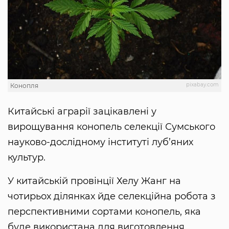
pixabay.com
Конопля
Китайські аграрії зацікавлені у
вирощування конопель селекції Сумського
науково-дослідному інституті луб’яних
культур.
У китайській провінції Хелу Жанг на
чотирьох ділянках йде селекційна робота з
перспективними сортами конопель, яка
буде використана для виготовлення