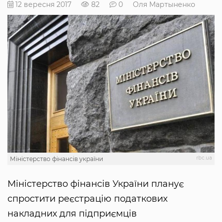
12 вересня 2017
82
0
Оля Мартыненко
rbc.ua
Міністерство фінансів україни
Міністерство фінансів України планує
спростити реєстрацію податкових
накладних для підприємців