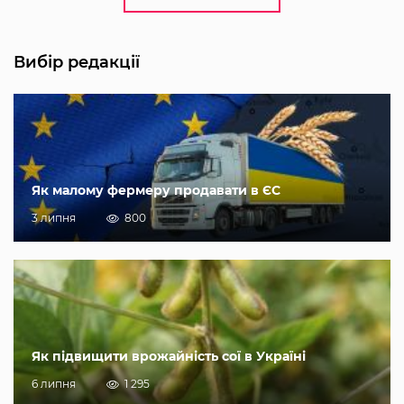
Вибір редакції
Як малому фермеру продавати в ЄС
3 липня
800
Як підвищити врожайність сої в Україні
6 липня
1 295