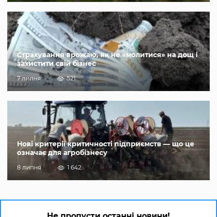
Страхування врожаю, як не «молитися» на дощ і
захистити свій бізнес
7 липня
521
Нові критерії критичності підприємств — що це
означає для агробізнесу
8 липня
1 642
Не пропусти останні новини!