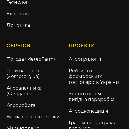
Технології
Економіка
Логістика
СЕРВІСИ
ПРОЕКТИ
Погода (MeteoFarm)
Агротрилогія
Ціни на зерно
Рейтинги
(Zernotorg.ua)
фермерських
господарств України
Агроаналітика
(Феодал)
Зерно в корм —
вигідна переробка
Агроробота
АгроЕкспедиція
Біржа сільгосптехніки
Гранти та програми
Маркетплейс
допомоги