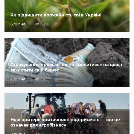
Як підвищити врожайність сої в Україні
6 липня
1 295
Страхування врожаю, як не «молитися» на дощ і
захистити свій бізнес
7 липня
521
Нові критерії критичності підприємств — що це
означає для агробізнесу