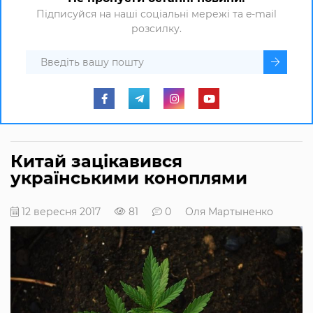
Підписуйся на наші соціальні мережі та e-mail
розсилку.
Китай зацікавився
українськими коноплями
12 вересня 2017
81
0
Оля Мартыненко