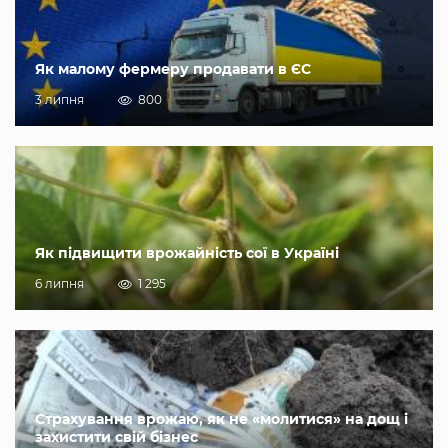
Як малому фермеру продавати в ЄС
3 липня
800
Як підвищити врожайність сої в Україні
6 липня
1 295
Страхування врожаю, як не «молитися» на дощ і
захистити свій бізнес