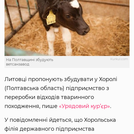
Кurkul.com
На Полтавщині збудують
ветсанзавод
Литовці пропонують збудувати у Хоролі
(Полтавська область) підприємство з
переробки відходів тваринного
походження, пише
«Урядовий кур’єр»
.
У повідомленні йдеться, що Хорольська
філія державного підприємства