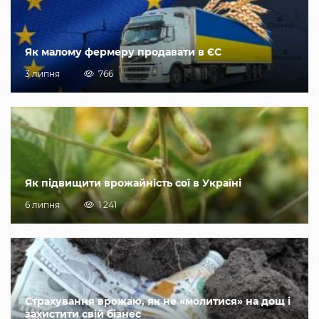
Як малому фермеру продавати в ЄС
3 липня
766
Як підвищити врожайність сої в Україні
6 липня
1 241
Страхування врожаю, як не «молитися» на дощ і
захистити свій бізнес