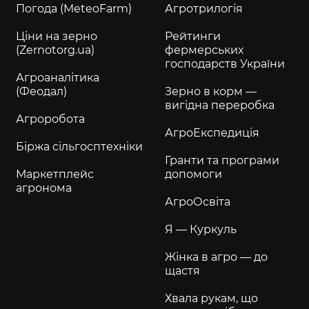
Погода (MeteoFarm)
Агротрилогія
Ціни на зерно
Рейтинги
(Zernotorg.ua)
фермерських
господарств України
Агроаналітика
(Феодал)
Зерно в корм —
вигідна переробка
Агроробота
АгроЕкспедиція
Біржа сільгосптехніки
Гранти та програми
Маркетплейс
допомоги
агронома
АгроОсвіта
Я — Куркуль
Жінка в агро — до
щастя
Хвала рукам, що