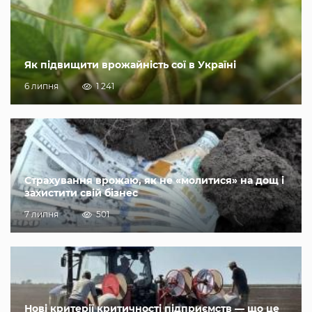
Як підвищити врожайність сої в Україні
6 липня
1 241
Страхування врожаю, як не «молитися» на дощ і
захистити свій бізнес
7 липня
501
Нові критерії критичності підприємств — що це