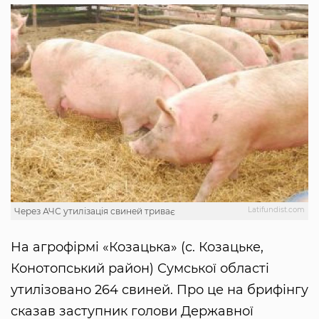
Latifundist.com
Через АЧС утилізація свиней триває
На агрофірмі «Козацька» (с. Козацьке,
Конотопський район) Сумської області
утилізовано 264 свиней. Про це на брифінгу
сказав заступник голови Державної