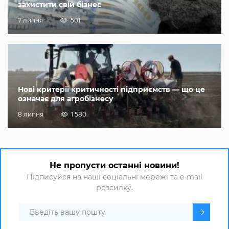
захистити свій бізнес
7 липня
501
Нові критерії критичності підприємств — що це
означає для агробізнесу
8 липня
1 580
Не пропусти останні новини!
Підписуйся на наші соціальні мережі та e-mail
розсилку.