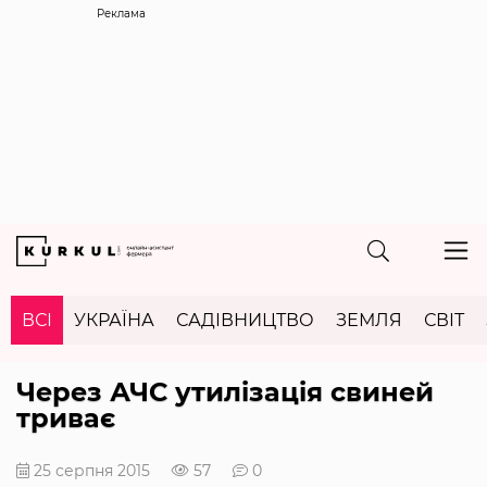
Реклама
ВСІ
УКРАЇНА
САДІВНИЦТВО
ЗЕМЛЯ
СВІТ
Через АЧС утилізація свиней
триває
25 серпня 2015
57
0