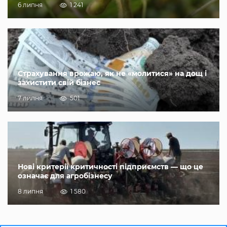
6 липня
1 241
Страхування врожаю, як не «молитися» на дощ і
захистити свій бізнес
7 липня
501
Нові критерії критичності підприємств — що це
означає для агробізнесу
8 липня
1 580