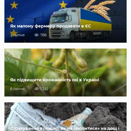
Як малому фермеру продавати в ЄС
3 липня
766
Як підвищити врожайність сої в Україні
6 липня
1 241
Страхування врожаю, як не «молитися» на дощ і