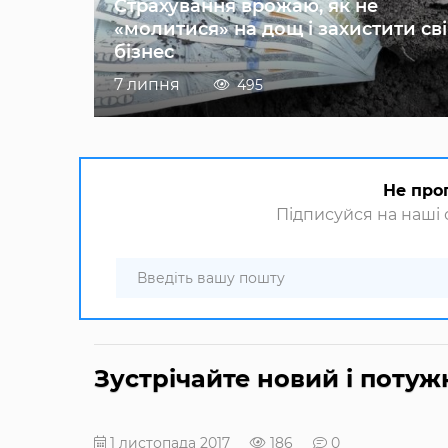
Страхування врожаю, як не
«молитися» на дощ і захистити св
бізнес
7 липня
495
Не про
Підписуйся на наші с
Зустрічайте новий і потуж
1 листопада 2017
186
0