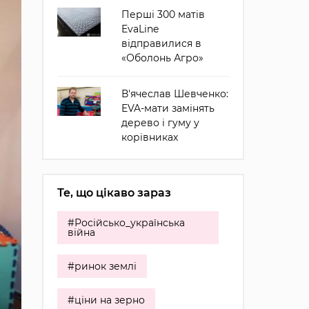
Перші 300 матів
EvaLine
відправилися в
«Оболонь Агро»
В'ячеслав Шевченко:
EVA-мати замінять
дерево і гуму у
корівниках
Те, що цікаво зараз
#Російсько_українська
війна
#ринок землі
#ціни на зерно