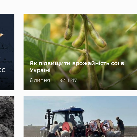
Як підвищити врожайність сої в
ЄС
Україні
6 липня
1 217