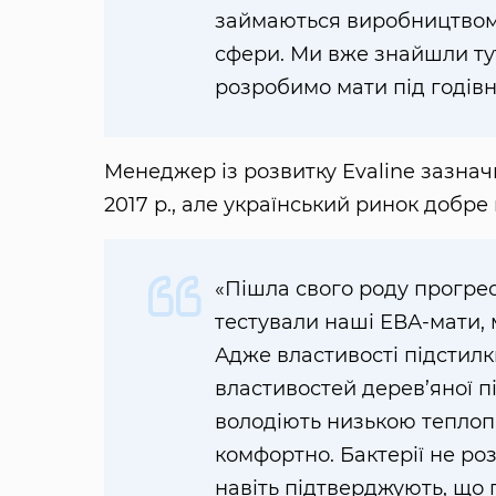
займаються виробництвом 
сфери. Ми вже знайшли тут
розробимо мати під годівн
Менеджер із розвитку Evaline зазна
2017 р., але український ринок добре
«Пішла свого роду прогрес
тестували наші ЕВА-мати, 
Адже властивості підстилк
властивостей дерев’яної п
володіють низькою теплоп
комфортно. Бактерії не р
навіть підтверджують, що 