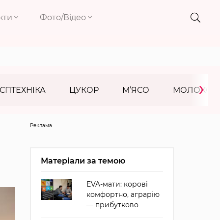
кти
Фото/Відео
›
СПТЕХНІКА
ЦУКОР
М’ЯСО
МОЛОКО
Реклама
Матеріали за темою
EVA-мати: корові
комфортно, аграрію
— прибутково