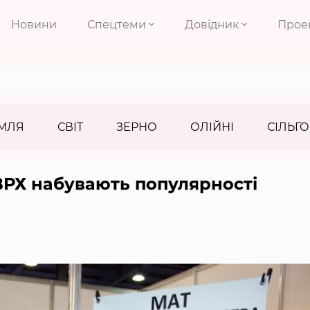
Новини
Спецтеми
Довідник
Прое
МЛЯ
СВІТ
ЗЕРНО
ОЛІЙНІ
СІЛЬГО
ВРХ набувають популярності