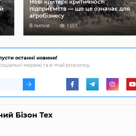
Нові критерії критичності
ій
підприємств — що це означає для
агробізнесу
8 липня
1 557
пусти останні новини!
оціальні мережі та e-mail розсилку.
ний Бізон Тех