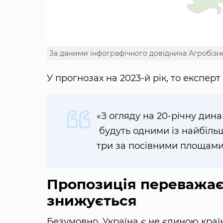
За даними інфографічного довідника Агробізнес
У прогнозах на 2023-й рік, то експерт 
«З огляду на 20-річну дина
будуть одними із найбіль
три за посівними площами с
Пропозиція переважає 
знижується
Безумовно, Україна є не єдиною кра