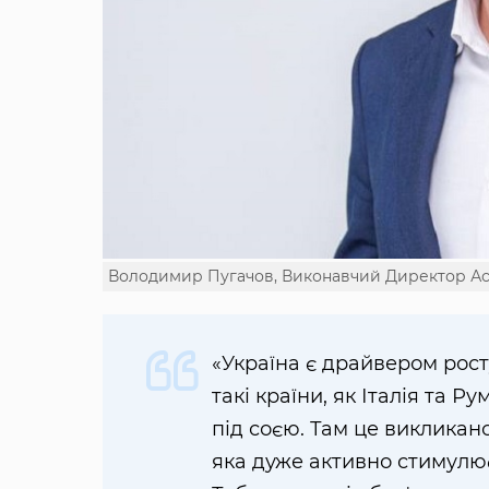
Володимир Пугачов, Виконавчий Директор Асо
«Україна є драйвером рос
такі країни, як Італія та 
під соєю. Там це викликано
яка дуже активно стимулю