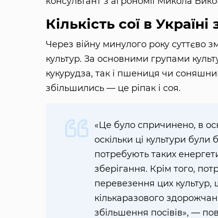
консультант з агрономії Микола Бико
Кількість сої в Україні
Через війну минулого року суттєво зм
культур. За основними групами культ
кукурудза, так і пшениця чи соняшник
збільшились — це ріпак і соя.
«Це було спричинено, в о
оскільки ці культури були
потребують таких енергети
зберігання. Крім того, по
перевезення цих культур, 
кількаразового здорожчан
збільшення посівів», — п