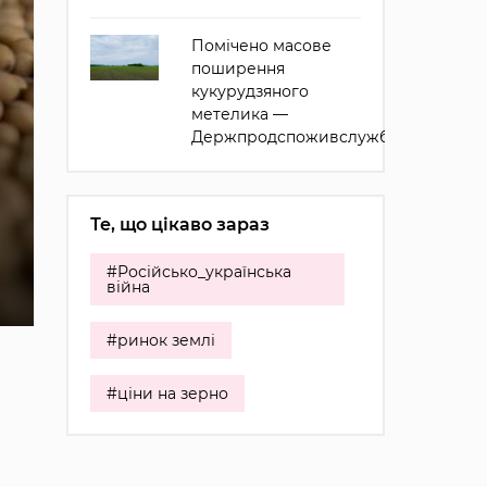
Помічено масове
поширення
кукурудзяного
метелика —
Держпродспоживслужба
Те, що цікаво зараз
#Російсько_українська
війна
#ринок землі
#ціни на зерно
,