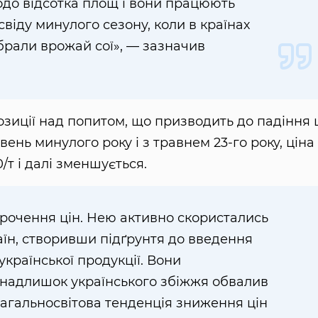
щодо відсотка площ і вони працюють
віду минулого сезону, коли в країнах
брали врожай сої», — зазначив
зиції над попитом, що призводить до падіння 
вень минулого року і з травнем 23-го року, ціна
/т і далі зменшується.
орочення цін. Нею активно скористались
аїн, створивши підґрунтя до введення
української продукції. Вони
 надлишок українського збіжжя обвалив
загальносвітова тенденція зниження цін