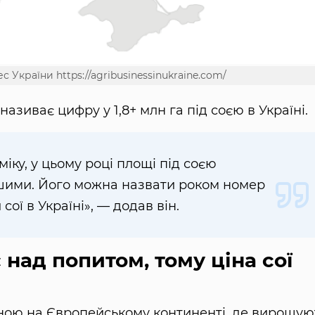
 України https://agribusinessinukraine.com/
називає цифру у 1,8+ млн га під соєю в Україні.
міку, у цьому році площі під соєю
шими. Його можна назвати роком номер
ої в Україні», — додав він.
над попитом, тому ціна сої
їною на Європейському континенті, де вирощую