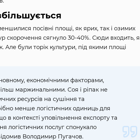
в.
 збільшується
еншилися посівні площі, як ярих, так і озимих
ур скорочення сягнуло 30-40%. Сюди входить, я
. Але були торік культури, під якими площі
сновному, економічними факторами,
 більш маржинальними. Соя і ріпак не
чних ресурсів на сушіння та
трібно менше логістичних одиниць для
що в контексті уповільнення експорту та
ня логістичних послуг спонукало
овідомив Володимир Пугачов.