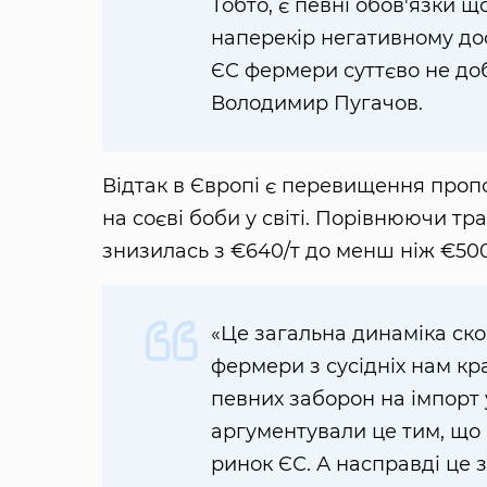
Тобто, є певні обов'язки 
наперекір негативному дос
ЄС фермери суттєво не до
Володимир Пугачов.
Відтак в Європі є перевищення пропо
на соєві боби у світі. Порівнюючи тра
знизилась з €640/т до менш ніж €500
«Це загальна динаміка ск
фермери з сусідніх нам кр
певних заборон на імпорт 
аргументували це тим, що
ринок ЄС. А насправді це 