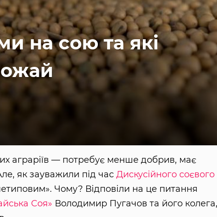
ми на сою та які
рожай
ших аграріїв — потребує менше добрив, має
Але, як зауважили під час
Дискусійного соєвого
нетиповим». Чому? Відповіли на це питання
айська Соя»
Володимир Пугачов та його колега