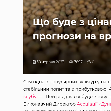
Що буде з ціна
прогнози на в
30 червня 2023
7897
0
Соя одна з популярних культур у на
стабільний попит та є прибутковою. 
клубу
— «Цей рік для сої буде знову 
Виконавчий Директор
Асоціації «Дун