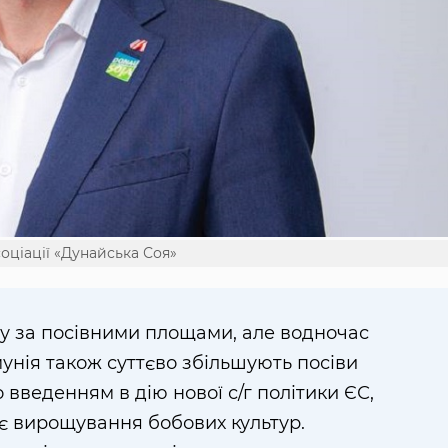
ціації «Дунайська Соя»
ту за посівними площами, але водночас
Румунія також суттєво збільшують посіви
 введенням в дію нової с/г політики ЄС,
є вирощування бобових культур.