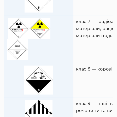
клас 7 ― радіоак
матеріали, радіо
матеріали поділь
клас 8 ― корозій
клас 9 ― інші не
речовини та вир