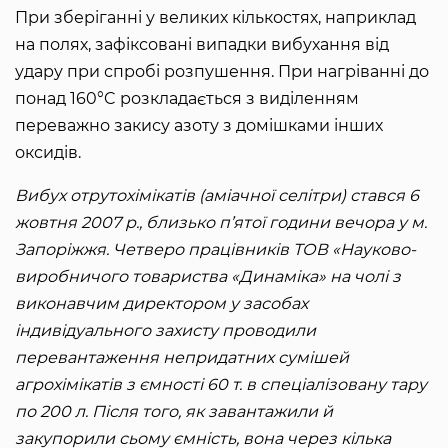
При зберіганні у великих кількостях, наприклад
на полях, зафіксовані випадки вибухання від
удару при спробі розпушення. При нагріванні до
понад 160°C розкладається з виділенням
переважно закису азоту з домішками інших
оксидів.
Вибух отрутохімікатів (аміачної селітри) стався 6
жовтня 2007 р., близько п’ятої години вечора у м.
Запоріжжя. Четверо працівників ТОВ «Науково-
виробничого товариства «Динаміка» на чолі з
виконавчим директором у засобах
індивідуального захисту проводили
перевантаження непридатних сумішей
агрохімікатів з ємності 60 т. в спеціалізовану тару
по 200 л. Після того, як завантажили й
закупорили сьому ємність, вона через кілька