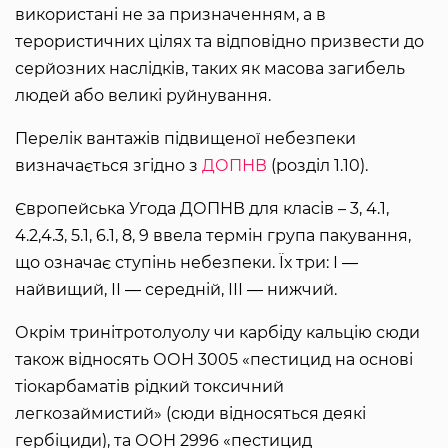
використані не за призначенням, а в
терористичних цілях та відповідно призвести до
серйозних наслідків, таких як масова загибель
людей або великі руйнування.
Перелік вантажів підвищеної небезпеки
визначається згідно з
ДОПНВ
(розділ 1.10).
Європейська Угода ДОПНВ для класів – 3, 4.1,
4.2,4.3, 5.1, 6.1, 8, 9 ввела термін група пакування,
що означає ступінь небезпеки. Їх три: І ―
найвищий, ІІ ― середній, ІІІ ― нижчий.
Окрім тринітротолуолу чи карбіду кальцію сюди
також відносять ООН 3005 «пестицид на основі
тіокарбаматів рідкий токсичний
легкозаймистий» (сюди відносяться деякі
гербіциди), та ООН 2996 «пестицид