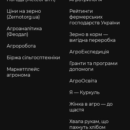
Ціни на зерно
Рейтинги
(Zernotorg.ua)
фермерських
господарств України
Агроаналітика
(Феодал)
Зерно в корм —
вигідна переробка
Агроробота
АгроЕкспедиція
Біржа сільгосптехніки
Гранти та програми
Маркетплейс
допомоги
агронома
АгроОсвіта
Я — Куркуль
Жінка в агро — до
щастя
Хвала рукам, що
пахнуть хлібом