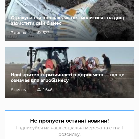
Страхування врожаю, як не «молитися» на дощ і
захистити свій бізнес
7 липня
522
Нові критерії критичності підприємств — що це
означає для агробізнесу
8 липня
1 646
Не пропусти останні новини!
Підписуйся на наші соціальні мережі та e-mail
розсилку.