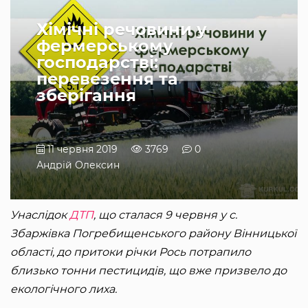
Хімічні речовини у
фермерському
господарстві:
перевезення та
зберігання
11 червня 2019
3769
0
Андрій Олексин
Унаслідок
ДТП
, що сталася 9 червня у с.
Збаржівка Погребищенського району Вінницької
області, до притоки річки Рось потрапило
близько тонни пестицидів, що вже призвело до
екологічного лиха.