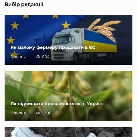
Вибір редакції
Як малому фермеру продавати в ЄС
3 липня
804
Як підвищити врожайність сої в Україні
6 липня
1 300