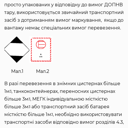
просто упакованих у відповідну до вимог ДОПНВ
тару, використовується звичайний транспортний
засіб з дотриманням вимог маркування, якщо до
вантажу немає спеціальних вимог перевезення.
Мал.1 Мал.2
В разі перевезення в знімних цистернах більше
1мᶾ, танкоконтейнерах, переносних цистернах
більше 3мᶾ, МЕГК індивідуальною місткістю
більше 3мᶾ або транспортний засіб батарея
місткістю більше 1мᶾ, необхідно використовувати
транспортні засоби відповідно вимог розділів 4.3,