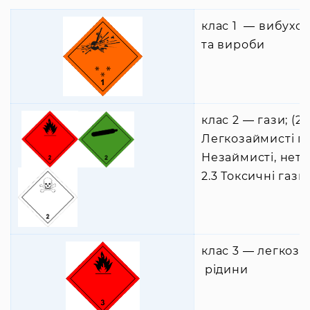
клас 1 ― вибухо
та вироби
клас 2 ― гази; (2.1
Легкозаймисті га
Незаймисті, нето
2.3 Токсичні гази
клас 3 ― легкоза
рідини