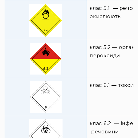
клас 5.1 ― речов
окислюють
клас 5.2 ― органі
пероксиди
клас 6.1 ― токси
клас 6.2 ― інфек
речовини