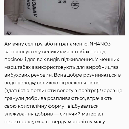
Аміачну селітру, або нітрат амонію, NН4NО3
застосовують у великих масштабах перед
посівом і для всіх видів підживлення. У менших
масштабах її використовують для виробництва
вибухових речовин. Вона добре розчиняється в
воді і володіє великою гігроскопічністю
(здатністю поглинати вологу з повітря). Через це,
гранули добрива розпливаються, втрачають
свою кристалічну форму і відбувається
злежування добрив ― сипучий матеріал
перетворюється в тверду монолітну масу.