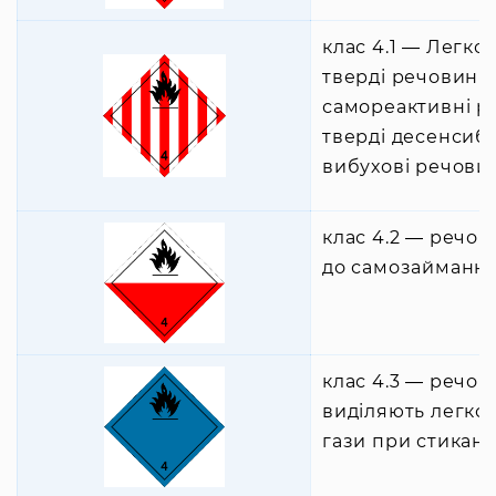
клас 4.1 ― Легко
тверді речовини,
самореактивні р
тверді десенсибі
вибухові речов
клас 4.2 ― речов
до самозайманн
клас 4.3 ― речов
виділяють легко
гази при стиканн