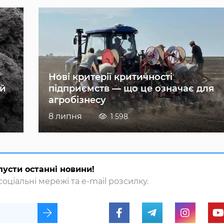
Нові критерії критичності
ій
підприємств — що це означає для
агробізнесу
8 липня
1 598
пусти останні новини!
оціальні мережі та e-mail розсилку.