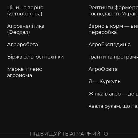
Ціни на зерно
Рейтинги фермерс
(Zernotorg.ua)
господарств Украї
Агроаналітика
Зерно в корм — ви
(Феодал)
переробка
Агроробота
АгроЕкспедиція
Біржа сільгосптехніки
Гранти та програм
Маркетплейс
АгроОсвіта
агронома
Я — Куркуль
Жінка в агро — до 
Хвала рукам, що па
ПІДВИЩУЙТЕ АГРАРНИЙ IQ