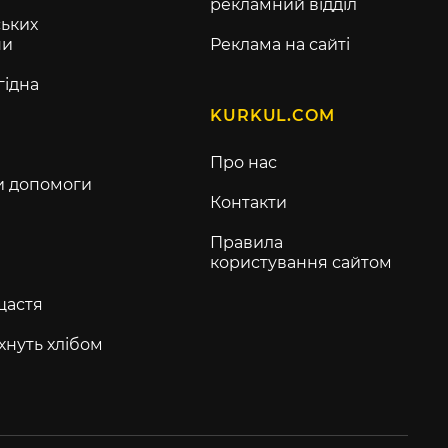
рекламний відділ
ьких
ни
Реклама на сайті
гідна
KURKUL.COM
Про нас
и допомоги
Контакти
Правила
користування сайтом
щастя
хнуть хлібом