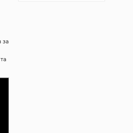
 за
п
 та