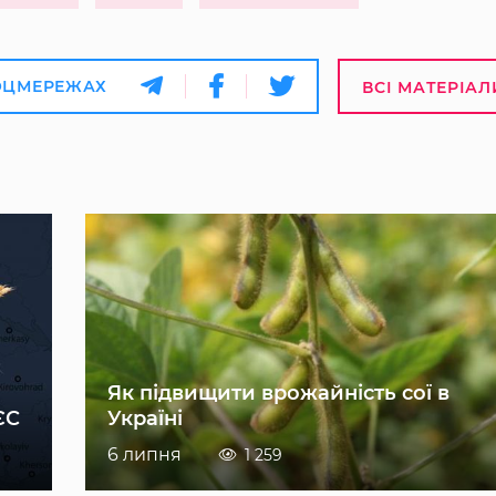
ОЦМЕРЕЖАХ
ВСІ МАТЕРІАЛ
Як підвищити врожайність сої в
ЄС
Україні
6 липня
1 259