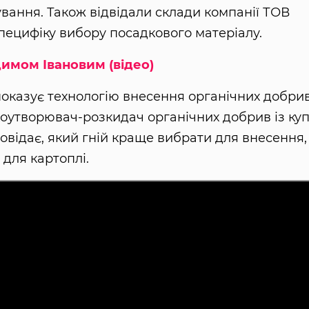
ування. Також відвідали склади компанії ТОВ
специфіку вибору посадкового матеріалу.
имом Івановим (відео)
показує технологію внесення органічних добрив
коутворювач-розкидач органічних добрив із ку
овідає, який гній краще вибрати для внесення,
 для картоплі.