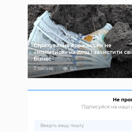
Страхування врожаю, як не
«молитися» на дощ і захистити св
бізнес
7 липня
506
Не про
Підписуйся на наші с