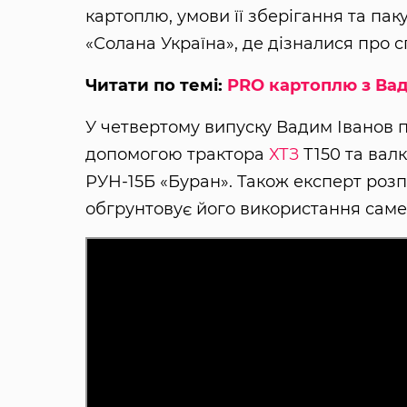
картоплю, умови її зберігання та пак
«Солана Україна», де дізналися про 
Читати по темі:
PRO картоплю з Вад
У четвертому випуску Вадим Іванов 
допомогою трактора
ХТЗ
Т150 та вал
РУН-15Б «Буран». Також експерт розп
обгрунтовує його використання саме