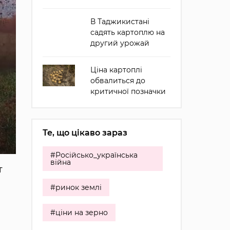
В Таджикистані
садять картоплю на
другий урожай
Ціна картоплі
обвалиться до
критичної позначки
Те, що цікаво зараз
#Російсько_українська
війна
т
#ринок землі
#ціни на зерно