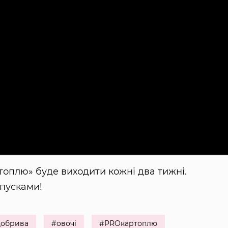
топлю» буде виходити кожні два тижні.
ипусками!
добрива
#овочі
#PROкартоплю