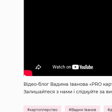
Відео-блог Вадима Іванова «PRO кар
Залишайтеся з нами і слідкуйте за в
#картоплярство
#Вадим Іванов
#