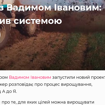
з Вадимом Івановим:
ив системою
)
ером
Вадимом Івановим
запустили новий проек
пікер розповідає про процес вирощування,
д А до Я.
 про те, для яких цілей можна вирощувати