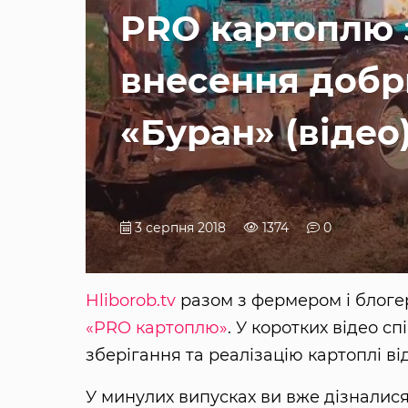
PRO картоплю 
внесення добр
«Буран» (відео
3 серпня 2018
1374
0
Hliborob.tv
разом з фермером і блог
«PRO картоплю»
. У коротких відео с
зберігання та реалізацію картоплі ві
У минулих випусках ви вже дізналися