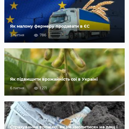
Як малому фермеру продавати в ЄС
3 липня
786
Як підвищити врожайність сої в Україні
6 липня
1 271
Страхування врожаю, як не «молитися» на дощ і