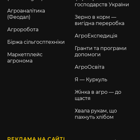
господарств України
Агроаналітика
(Феодал)
Зерно в корм —
вигідна переробка
Агроробота
АгроЕкспедиція
Біржа сільгосптехніки
Гранти та програми
Маркетплейс
допомоги
агронома
АгроОсвіта
Я — Куркуль
Жінка в агро — до
щастя
Хвала рукам, що
пахнуть хлібом
РЕКЛАМА НА САЙТІ