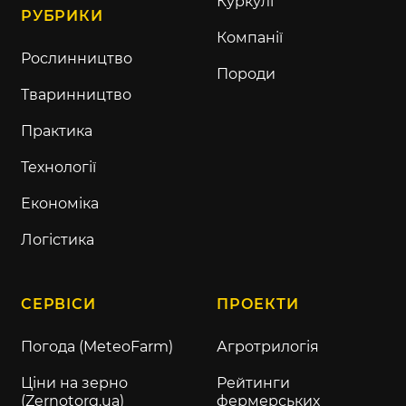
Куркулі
РУБРИКИ
Компанії
Рослинництво
Породи
Тваринництво
Практика
Технології
Економіка
Логістика
СЕРВІСИ
ПРОЕКТИ
Погода (MeteoFarm)
Агротрилогія
Ціни на зерно
Рейтинги
(Zernotorg.ua)
фермерських