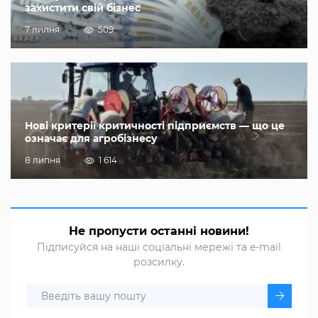
захистити свій бізнес
7 липня
509
Нові критерії критичності підприємств — що це
означає для агробізнесу
8 липня
1 614
Не пропусти останні новини!
Підписуйся на наші соціальні мережі та e-mail
розсилку.