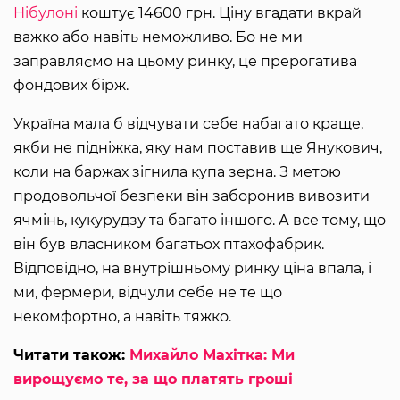
Нібулоні
коштує 14600 грн. Ціну вгадати вкрай
важко або навіть неможливо. Бо не ми
заправляємо на цьому ринку, це прерогатива
фондових бірж.
Україна мала б відчувати себе набагато краще,
якби не підніжка, яку нам поставив ще Янукович,
коли на баржах зігнила купа зерна. З метою
продовольчої безпеки він заборонив вивозити
ячмінь, кукурудзу та багато іншого. А все тому, що
він був власником багатьох птахофабрик.
Відповідно, на внутрішньому ринку ціна впала, і
ми, фермери, відчули себе не те що
некомфортно, а навіть тяжко.
Читати також:
Михайло Махітка: Ми
вирощуємо те, за що платять гроші