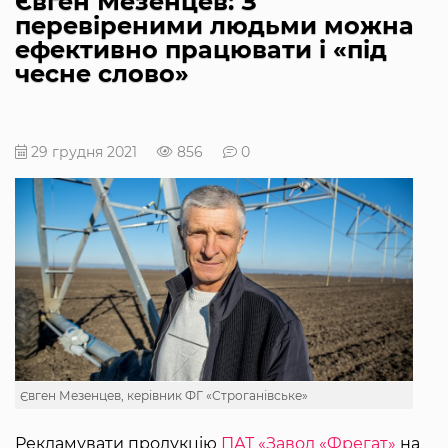
Євген Мезенцев: З
перевіреними людьми можна
ефективно працювати і «під
чесне слово»
29 грудня 2021
856
0
Євген Мезенцев, керівник ФГ «Строганівське»
Рекламувати продукцію
ПАТ «Завод «Фрегат»
на