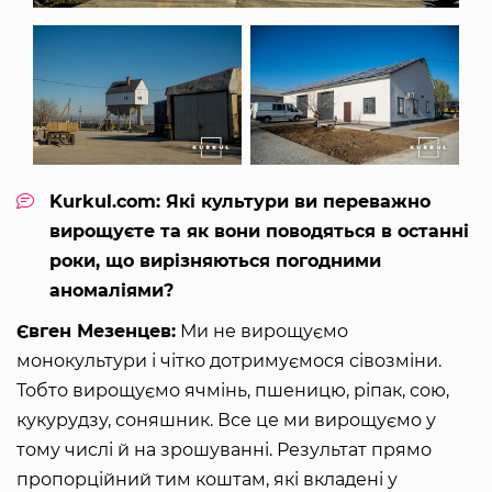
Kurkul.com: Які культури ви переважно
вирощуєте та як вони поводяться в останні
роки, що вирізняються погодними
аномаліями?
Євген Мезенцев:
Ми не вирощуємо
монокультури і чітко дотримуємося сівозміни.
Тобто вирощуємо ячмінь, пшеницю, ріпак, сою,
кукурудзу, соняшник. Все це ми вирощуємо у
тому числі й на зрошуванні. Результат прямо
пропорційний тим коштам, які вкладені у