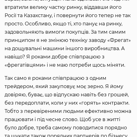
втратили велику частку ринку, віддавши його
Росії та Казахстану, і повернути його тепер не так
просто. Особливо, якщо ті, хто панує на ринку,
задовольняють вимоги покупців. За тим самим
принципом я не змінюю техніку заводу «Фрегат»
на дощувальні машини іншого виробництва. А
навіщо? Я роками добре співпрацюю з
«фрегатівцями» і не маю потреби щось міняти.
Так само я роками співпрацюю з одним
трейдером, який закуповує моє зерно. Я йому
довіряю, буває, що відпускаю навіть без грошей,
без передоплати, коли у них «горять» контракти.
Тобто з перевіреними людьми ефективно можна
працювати і під чесне слово. Щоб усе в житті
було добре, треба самому поводитися порядно
та шукати також порядних партнерів по бізнесу.