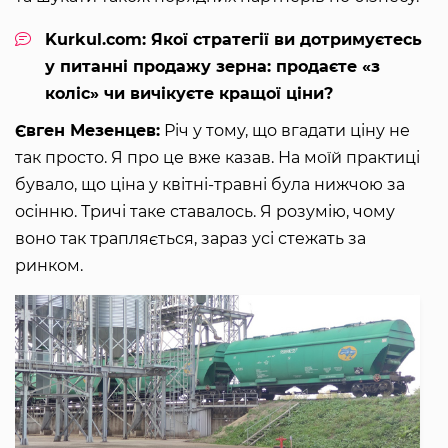
Kurkul.com: Якої стратегії ви дотримуєтесь
у питанні продажу зерна: продаєте «з
коліс» чи вичікуєте кращої ціни?
Євген Мезенцев:
Річ у тому, що вгадати ціну не
так просто. Я про це вже казав. На моїй практиці
бувало, що ціна у квітні-травні була нижчою за
осінню. Тричі таке ставалось. Я розумію, чому
воно так трапляється, зараз усі стежать за
ринком.