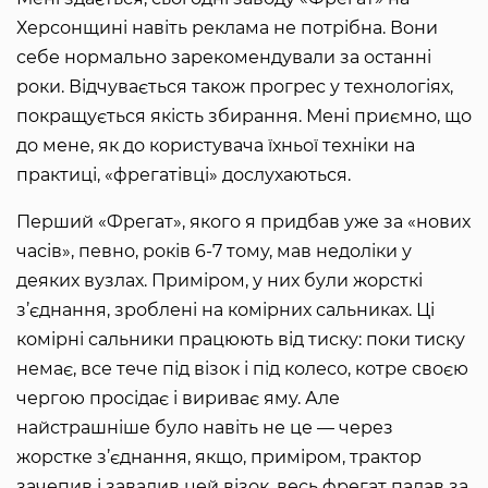
Херсонщині навіть реклама не потрібна. Вони
себе нормально зарекомендували за останні
роки. Відчувається також прогрес у технологіях,
покращується якість збирання. Мені приємно, що
до мене, як до користувача їхньої техніки на
практиці, «фрегатівці» дослухаються.
Перший «Фрегат», якого я придбав уже за «нових
часів», певно, років 6-7 тому, мав недоліки у
деяких вузлах. Приміром, у них були жорсткі
з’єднання, зроблені на комірних сальниках. Ці
комірні сальники працюють від тиску: поки тиску
немає, все тече під візок і під колесо, котре своєю
чергою просідає і вириває яму. Але
найстрашніше було навіть не це — через
жорстке з’єднання, якщо, приміром, трактор
зачепив і завалив цей візок, весь фрегат падав за