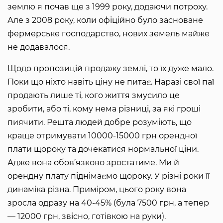
землю я почав ще з 1999 року, додаючи потроху.
Але з 2008 року, коли офіційно було засноване
фермерське господарство, нових земель майже
не додавалося.
Щодо пропозицій продажу землі, то їх дуже мало.
Поки що ніхто навіть ціну не питає. Наразі свої паї
продають лише ті, кого життя змусило це
зробити, або ті, кому нема різниці, за які гроші
пиячити. Решта людей добре розуміють, що
краще отримувати 10000-15000 грн орендної
плати щороку та дочекатися нормальної ціни.
Адже вона обов’язково зростатиме. Ми й
орендну плату піднімаємо щороку. У різні роки її
динаміка різна. Приміром, цього року вона
зросла одразу на 40-45% (була 7500 грн, а тепер
— 12000 грн, звісно, готівкою на руки).