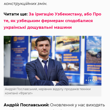
конструкційних змін.
Читати ще:
За іригацію Узбекистану, або Про
те, як узбецьким фермерам сподобалися
українські дощувальні машини
Андрій Пославський, керівник відділу продажів техніки
компанії «Фрегат»
Андрій Пославський:
Оновлення у нас виходять