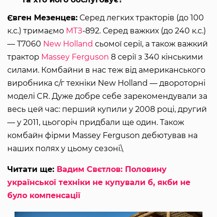
Євген Мезенцев:
Серед легких тракторів (до 100
к.с.) тримаємо
МТЗ
-892. Серед важких (до 240 к.с.)
— T7060
New Holland
сьомої серії, а також важкий
трактор
Massey Ferguson
8 серії з 340 кінськими
силами. Комбайни в нас теж від американського
виробника с/г техніки New Holland — двороторні
моделі CR. Дуже добре себе зарекомендували за
весь цей час: перший купили у 2008 році, другий
— у 2011, цьогоріч придбали ще один. Також
комбайн фірми Massey Ferguson дебютував на
наших полях у цьому сезоні.\
Читати ще:
Вадим Свєтлов: Половину
української техніки не купували б, якби не
було компенсації