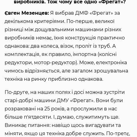
виробників. Тож чому все одно «Фрегат»?
Євген Мезенцев:
Я вибрав ДМФ «Фрегат» за
декількома критеріями. По-перше, великої
різниці між дощувальними машинами різних
виробників немає, їхня конструкція практично
однакова: два колеса, візок, проліт із труб. А
комплектація, як правило, імпортна (колісні
редуктори, мотор-редуктор). Може, електроніка
чимось відрізняється, але загалом зрошувальна
техніка на ринку приблизно однакова.
По-друге, на наших полях і досі можна зустріти
старі-добрі машини ДМУ «Фрегат». Вони були
розраховані на 25 років, а прослужили в нас
більше п'ятдесяти. І, думаю, служитимуть ще.
Виникає питання: навіщо щось вигадувати та
міняти, якщо ця техніка добре служить. По-третє,