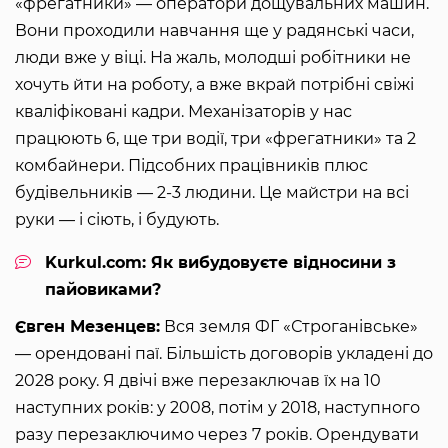
«фрегатники» — оператори дощувальних машин.
Вони проходили навчання ще у радянські часи,
люди вже у віці. На жаль, молодші робітники не
хочуть йти на роботу, а вже вкрай потрібні свіжі
кваліфіковані кадри. Механізаторів у нас
працюють 6, ще три водії, три «фрегатники» та 2
комбайнери. Підсобних працівників плюс
будівельників — 2-3 людини. Це майстри на всі
руки — і сіють, і будують.
Kurkul.com: Як вибудовуєте відносини з
пайовиками?
Євген Мезенцев:
Вся земля ФГ «Строганівське»
— орендовані паї. Більшість договорів укладені до
2028 року. Я двічі вже перезаключав їх на 10
наступних років: у 2008, потім у 2018, наступного
разу перезаключимо через 7 років. Орендувати