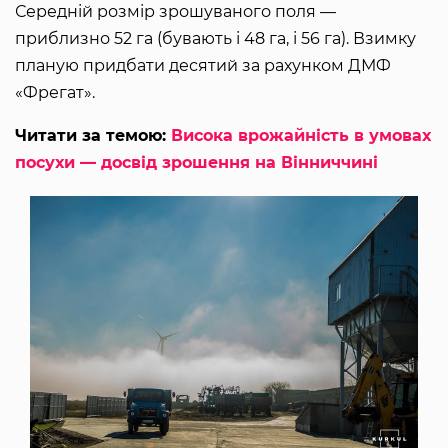
Середній розмір зрошуваного поля —
приблизно 52 га (бувають і 48 га, і 56 га). Взимку
планую придбати десятий за рахунком ДМФ
«Фрегат».
Читати за темою:
Висока врожайність в умовах
посухи — досвід зрошення на Вінниччині