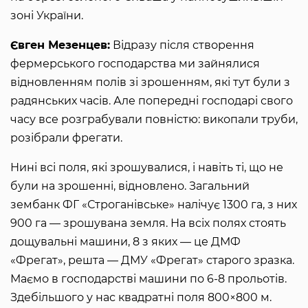
зоні України.
Євген Мезенцев:
Відразу після створення
фермерського господарства ми зайнялися
відновленням полів зі зрошенням, які тут були з
радянських часів. Але попередні господарі свого
часу все розграбували повністю: викопали труби,
розібрали фрегати.
Нині всі поля, які зрошувалися, і навіть ті, що не
були на зрошенні, відновлено. Загальний
зембанк ФГ «Строганівське» налічує 1300 га, з них
900 га — зрошувана земля. На всіх полях стоять
дощувальні машини, 8 з яких — це ДМФ
«Фрегат», решта — ДМУ «Фрегат» старого зразка.
Маємо в господарстві машини по 6-8 прольотів.
Здебільшого у нас квадратні поля 800×800 м.