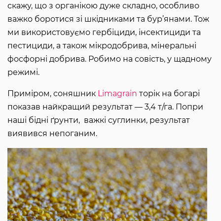
скажу, що з органікою дуже складно, особливо
важко боротися зі шкідниками та бур’янами. Тож
ми використовуємо гербіциди, інсектициди та
пестициди, а також мікродобрива, мінеральні
фосфорні добрива. Робимо на совість, у щадному
режимі.
Приміром, соняшник
Limagrain
торік на богарі
показав найкращий результат — 3,4 т/га. Попри
наші бідні ґрунти, важкі суглинки, результат
виявився непоганим.