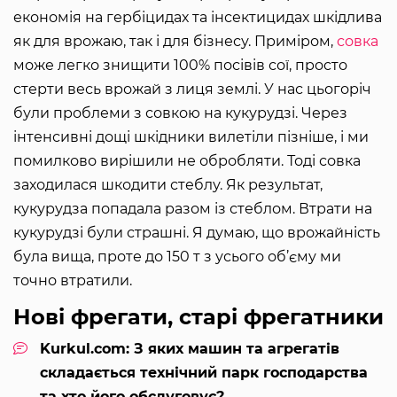
економія на гербіцидах та інсектицидах шкідлива
як для врожаю, так і для бізнесу. Приміром,
совка
може легко знищити 100% посівів сої, просто
стерти весь врожай з лиця землі. У нас цьогоріч
були проблеми з совкою на кукурудзі. Через
інтенсивні дощі шкідники вилетіли пізніше, і ми
помилково вирішили не обробляти. Тоді совка
заходилася шкодити стеблу. Як результат,
кукурудза попадала разом із стеблом. Втрати на
кукурудзі були страшні. Я думаю, що врожайність
була вища, проте до 150 т з усього об’єму ми
точно втратили.
Нові фрегати, старі фрегатники
Kurkul.com: З яких машин та агрегатів
складається технічний парк господарства
та хто його обслуговує?