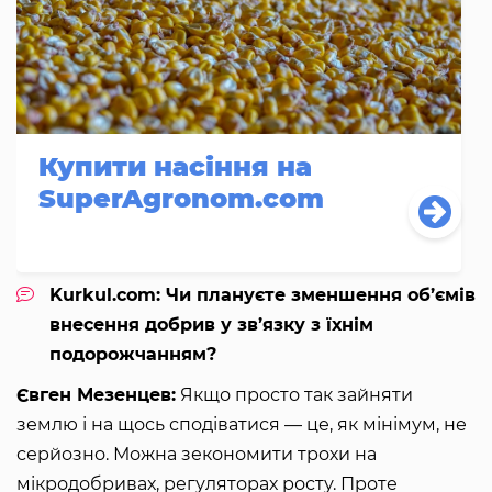
Купити насіння на
SuperAgronom.com
Kurkul.com: Чи плануєте зменшення об’ємів
внесення добрив у зв’язку з їхнім
подорожчанням?
Євген Мезенцев:
Якщо просто так зайняти
землю і на щось сподіватися — це, як мінімум, не
серйозно. Можна зекономити трохи на
мікродобривах, регуляторах росту. Проте