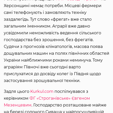
Херсонщині немає потреби. Місцеві фермери
самі телефонують і замовляють техніку
заздалегідь. Тут слово «фрегат» вже стало
загальним іменником. Аграрії вже давно
усвідомили неможливість ведення сільського
господарства без зрошення, без фрегатів.
Судячи з прогнозів кліматологів, масова поява
дощувальних машин на полях північних областей
України найближчими роками неминуча. Тому
аграріям Півночі вже сьогодні варто
прислухатися до досвіду колег із Півдня щодо
застосування зрошувальної техніки.
Задля цього
Kurkul.com
поспілкувався з
керівником
ФГ «Строганівське»
Євгеном
Мезенцевим
. Господарство розташоване майже
на березі солоного Сиваша у найпосушливішій