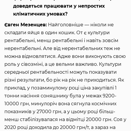
доведеться працювати у непростих
кліматичних умовах?
Євген Мезенцев:
Найголовніше — ніколи не
складати яйця в один кошик. От є культури
рентабельні, менш рентабельні і навіть зовсім
нерентабельні. Але від нерентабельних теж не
можна відмовлятися. Адже вони виконують свою
роль у сівозміні, а це вельми важливо. Культури
середньої рентабельності можуть показувати
різні результати, бо рік на рік не приходиться. Як
приклад, у позаминулому році ціна закупівлі 1
тонни насіння соняшнику була у межах 9200-
10000 грн, минулоріч вона сягнула космічних
показників у 27000 грн, а у цьому році більш-
менш стабілізувалася на відмітці 20000 грн. Соя у
2020 році доходила до 20000 грн/т, а зараз на