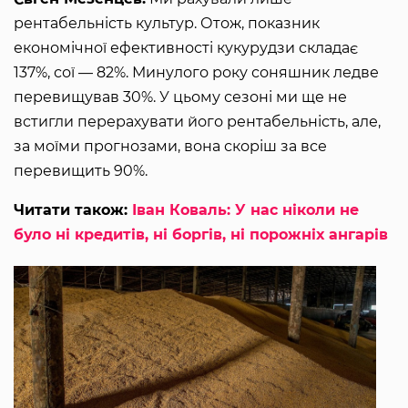
рентабельність культур. Отож, показник
економічної ефективності кукурудзи складає
137%, сої — 82%. Минулого року соняшник ледве
перевищував 30%. У цьому сезоні ми ще не
встигли перерахувати його рентабельність, але,
за моїми прогнозами, вона скоріш за все
перевищить 90%.
Читати також:
Іван Коваль: У нас ніколи не
було ні кредитів, ні боргів, ні порожніх ангарів