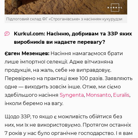
Підлоговий склад ФГ «Строганівське» з насінням кукурудзи
Kurkul.com: Насінню, добривам та ЗЗР яких
виробників ви надаєте перевагу?
Євген Мезенцев:
Насіння намагаємося брати
лише імпортної селекції. Адже вітчизняна
продукція, на жаль, себе не виправдовує.
Перевірено на практиці вже 100 разів. Заявляють
одне — виходить зовсім інше. Отже, ми сіємо
здебільшого насіння
Syngenta
,
Monsanto
,
Euralis
,
інколи беремо на вагу.
Щодо ЗЗР, то якщо є можливість обійтися без
них, ми їх не використовуємо. Протягом останніх
7 років у нас було органічне господарство. І я вам