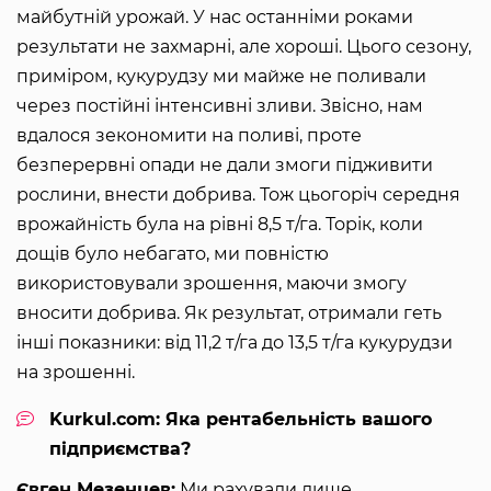
майбутній урожай. У нас останніми роками
результати не захмарні, але хороші. Цього сезону,
приміром, кукурудзу ми майже не поливали
через постійні інтенсивні зливи. Звісно, нам
вдалося зекономити на поливі, проте
безперервні опади не дали змоги підживити
рослини, внести добрива. Тож цьогоріч середня
врожайність була на рівні 8,5 т/га. Торік, коли
дощів було небагато, ми повністю
використовували зрошення, маючи змогу
вносити добрива. Як результат, отримали геть
інші показники: від 11,2 т/га до 13,5 т/га кукурудзи
на зрошенні.
Kurkul.com: Яка рентабельність вашого
підприємства?
Євген Мезенцев:
Ми рахували лише