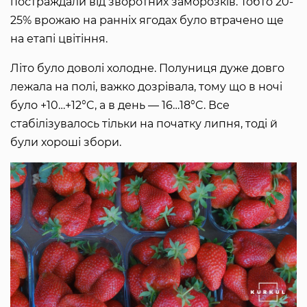
постраждали від зворотних заморозків. Тобто 20-
25% врожаю на ранніх ягодах було втрачено ще
на етапі цвітіння.
Літо було доволі холодне. Полуниця дуже довго
лежала на полі, важко дозрівала, тому що в ночі
було +10…+12°C, а в день — 16…18°C. Все
стабілізувалось тільки на початку липня, тоді й
були хороші збори.