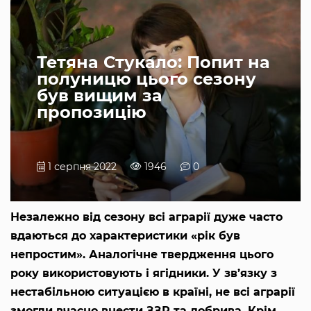
Тетяна Стукало: Попит на
полуницю цього сезону
був вищим за
пропозицію
1 серпня 2022
1946
0
Незалежно від сезону всі аграрії дуже часто
вдаються до характеристики «рік був
непростим». Аналогічне твердження цього
року використовують і ягідники. У зв’язку з
нестабільною ситуацією в країні, не всі аграрії
змогли вчасно внести ЗЗР та добрива. Крім