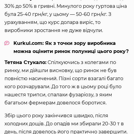
30% до 50% в гривні. Минулого року гуртова ціна
була 25-40 грн/кг, у цьому — 50-60 грн/кг. З
урахуванням, що курс долара виріс, то
виробники зростання не дуже відчули.
Kurkul.com: Як з точки зору виробника
можна оцінити ринок полуниці цього року?
Тетяна Стукало:
Спілкуючись з колегами по
ринку, ми дійшли висновку, що ринок не був
повністю насичений. Пізні сорти взагалі багато
кого розчарували. До того ж в цьому році було
нашестя трипси, спалахи фузаріозу, з яким
багатьом фермерам довелося боротися.
Збір цього року закінчився швидко, після
холодних дощів. До опадів ми збирали 20-30 т в
день, після довелось його практично завершити.