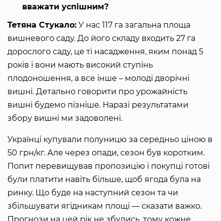
вважати успішним?
Тетяна Стукало:
У нас 117 га загальна площа
вишневого саду. До його складу входить 27 га
дорослого саду, це ті насадження, яким понад 5
років і вони мають високий ступінь
плодоношення, а все інше – молоді дворічні
вишні. Детально говорити про урожайність
вишні будемо пізніше. Наразі результатами
збору вишні ми задоволені.
Українці купували полуницю за середньо ціною в
50 грн/кг. Але через опади, сезон був коротким.
Попит перевищував пропозицію і покупці готові
були платити навіть більше, щоб ягода була на
ринку. Що буде на наступний сезон та чи
збільшувати ягідникам площі — сказати важко.
Прогнози на цей рік не збулись, тому кожне