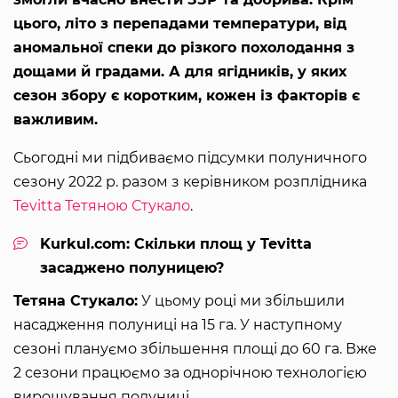
цього, літо з перепадами температури, від
аномальної спеки до різкого похолодання з
дощами й градами. А для ягідників, у яких
сезон збору є коротким, кожен із факторів є
важливим.
Сьогодні ми підбиваємо підсумки полуничного
сезону 2022 р. разом з керівником розплідника
Tevitta
Тетяною Стукало
.
Kurkul.com: Скільки площ у Tevitta
засаджено полуницею?
Тетяна Стукало:
У цьому році ми збільшили
насадження полуниці на 15 га. У наступному
сезоні плануємо збільшення площі до 60 га. Вже
2 сезони працюємо за однорічною технологією
вирощування полуниці.