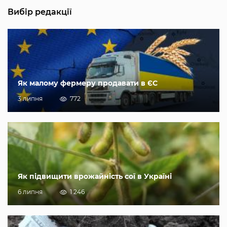
Вибір редакції
Як малому фермеру продавати в ЄС
3 липня
772
Як підвищити врожайність сої в Україні
6 липня
1 246