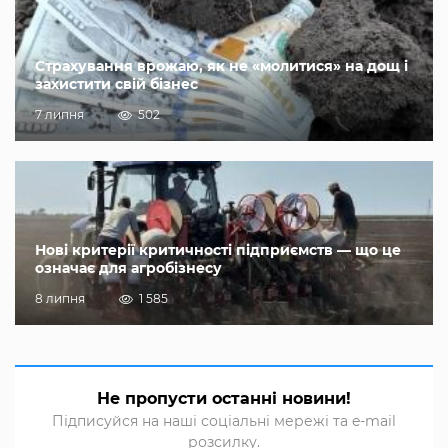
Страхування врожаю, як не «молитися» на дощ і
захистити свій бізнес
7 липня
502
Нові критерії критичності підприємств — що це
означає для агробізнесу
8 липня
1 585
Не пропусти останні новини!
Підписуйся на наші соціальні мережі та e-mail
розсилку.