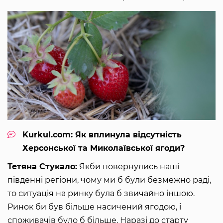
Kurkul.com: Як вплинула відсутність
Херсонської та Миколаївської ягоди?
Тетяна Стукало:
Якби повернулись наші
південні регіони, чому ми б були безмежно раді,
то ситуація на ринку була б звичайно іншою.
Ринок би був більше насичений ягодою, і
споживачів було б більше. Наразі до старту