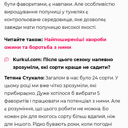
бути фаворитами, є навпаки. Але особливістю
вирощування полуниці у тунелях є
контрольоване середовище, яке дозволяє
завжди мати полуницю високої якості.
Читайте також:
Найпоширеніші хвороби
ожини та боротьба з ними
Kurkul.com: Після цього сезону напевно
зрозуміли, які сорти краще не садити?
Тетяна Стукало:
Загалом в нас було 24 сорти. У
цьому році ми вже чітко зрозуміли, які
прибираємо. Дуже хотілося б вибрати 5
фаворитів і працювати на потенціал з ними. Але
є розуміння, що цього робити не можна. Бо
кожен рік для якогось сорту більш вдалий, ніж
для іншого. Рідко бувають роки, коли погодні