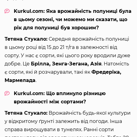
Kurkul.com: Яка врожайність полуниці була
в цьому сезоні, чи можемо ми сказати, що
рік для полуниці був хорошим?
Тетяна Стукало:
Середня врожайність полуниці
в цьому році від 15 до 21 т/га в залежності від
сорту. У нас є сорти, які цього року вродили дуже
добре. Це
Брілла, Зенга-Зегана, Азія
. Натомість
є сорти, які й розчарували, такі як
Фредеріка,
Мармелада
.
Kurkul.com: Що вплинуло різницю
врожайності між сортами?
Тетяна Стукало:
Врожайність будь-якої культури
у відкритому ґрунті залежить від погоди. Інша
справа вирощувати в тунелях. Ранні сорти