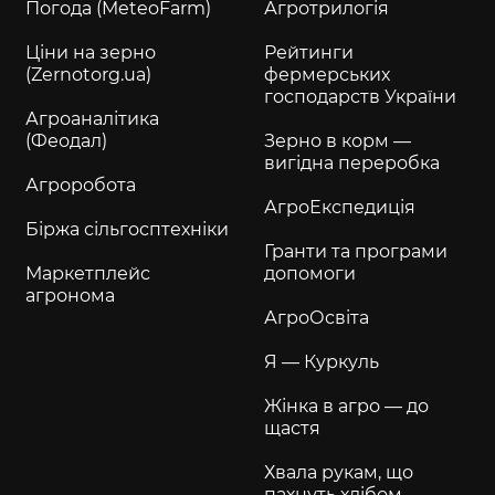
Погода (MeteoFarm)
Агротрилогія
Ціни на зерно
Рейтинги
(Zernotorg.ua)
фермерських
господарств України
Агроаналітика
(Феодал)
Зерно в корм —
вигідна переробка
Агроробота
АгроЕкспедиція
Біржа сільгосптехніки
Гранти та програми
Маркетплейс
допомоги
агронома
АгроОсвіта
Я — Куркуль
Жінка в агро — до
щастя
Хвала рукам, що
пахнуть хлібом