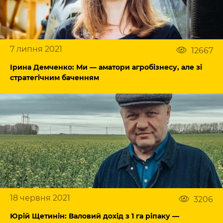
7 липня 2021
12667
Ірина Демченко: Ми — аматори агробізнесу, але зі
стратегічним баченням
18 червня 2021
3206
Юрій Щетинін: Валовий дохід з 1 га ріпаку —