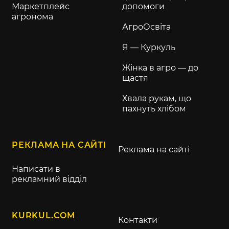
Маркетплейс
допомоги
агронома
АгроОсвіта
Я — Куркуль
Жінка в агро — до
щастя
Хвала рукам, що
пахнуть хлібом
РЕКЛАМА НА САЙТІ
Реклама на сайті
Написати в
рекламний відділ
KURKUL.COM
Контакти