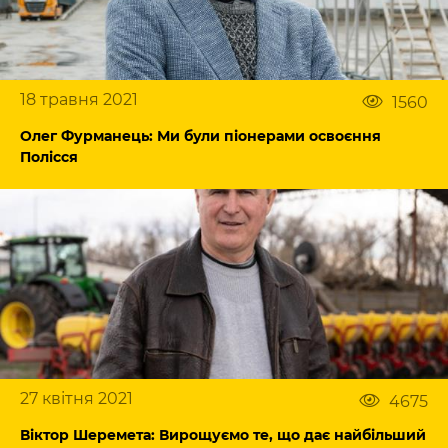
18 травня 2021
1560
Олег Фурманець: Ми були піонерами освоєння
Полісся
27 квітня 2021
4675
Віктор Шеремета: Вирощуємо те, що дає найбільший