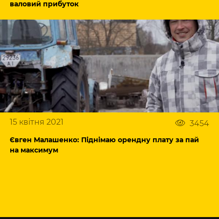
валовий прибуток
15 квітня 2021
3454
Євген Малашенко: Піднімаю орендну плату за пай
на максимум