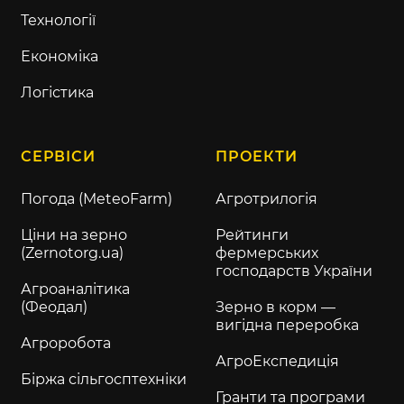
Технології
Економіка
Логістика
СЕРВІСИ
ПРОЕКТИ
Погода (MeteoFarm)
Агротрилогія
Ціни на зерно
Рейтинги
(Zernotorg.ua)
фермерських
господарств України
Агроаналітика
(Феодал)
Зерно в корм —
вигідна переробка
Агроробота
АгроЕкспедиція
Біржа сільгосптехніки
Гранти та програми