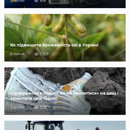
3 липня
818
Як підвищити врожайність сої в Україні
6 липня
1 309
Страхування врожаю, як не «молитися» на дощ і
захистити свій бізнес
7 липня
528