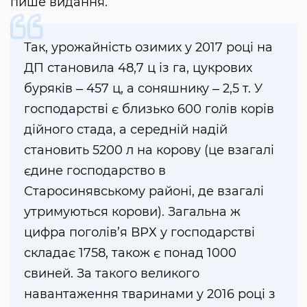
пише видання.
Так, урожайність озимих у 2017 році на
ДП становила 48,7 ц із га, цукрових
буряків ‒ 457 ц, а соняшнику ‒ 2,5 т. У
господарстві є близько 600 голів корів
дійного стада, а середній надій
становить 5200 л на корову (це взагалі
єдине господарство в
Старосинявському районі, де взагалі
утримуються корови). Загальна ж
цифра поголів’я ВРХ у господарстві
складає 1758, також є понад 1000
свиней. За такого великого
навантаження тваринами у 2016 році з