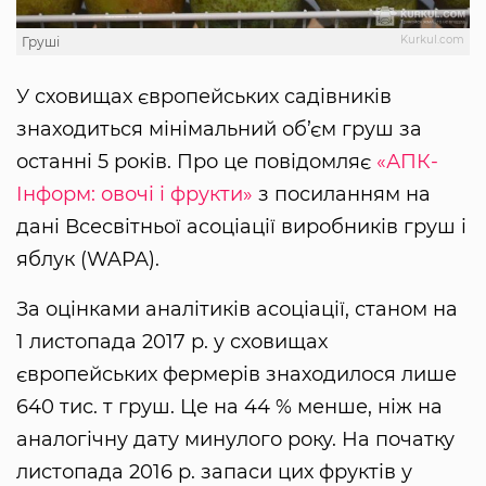
Kurkul.com
Груші
У сховищах європейських садівників
знаходиться мінімальний об’єм груш за
останні 5 років. Про це повідомляє
«АПК-
Інформ: овочі і фрукти»
з посиланням на
дані Всесвітньої асоціації виробників груш і
яблук (WAPA).
За оцінками аналітиків асоціації, станом на
1 листопада 2017 р. у сховищах
європейських фермерів знаходилося лише
640 тис. т груш. Це на 44 % менше, ніж на
аналогічну дату минулого року. На початку
листопада 2016 р. запаси цих фруктів у