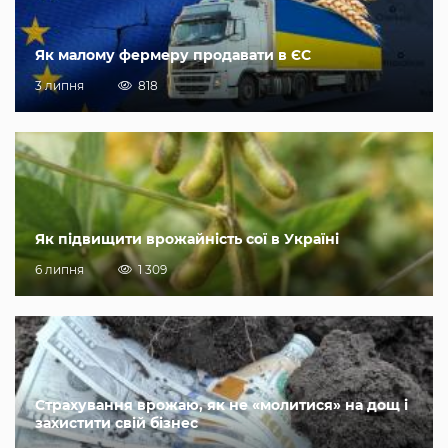
Як малому фермеру продавати в ЄС
3 липня
818
Як підвищити врожайність сої в Україні
6 липня
1 309
Страхування врожаю, як не «молитися» на дощ і
захистити свій бізнес