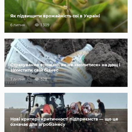
Як підвищити врожайність сої в Україні
6 липня
1 309
Страхування врожаю, як не «молитися» на дощ і
захистити свій бізнес
7 липня
528
Нові критерії критичності підприємств — що це
означає для агробізнесу