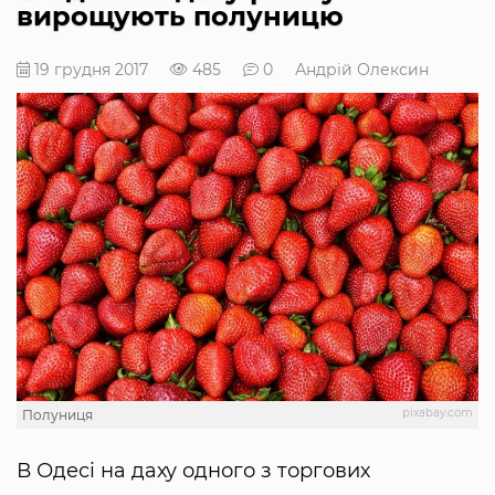
вирощують полуницю
19 грудня 2017
485
0
Андрій Олексин
pixabay.com
Полуниця
В Одесі на даху одного з торгових