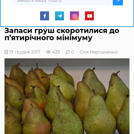
Запаси груш скоротилися до
п’ятирічного мінімуму
19 грудня 2017
439
0
Оля Мартыненко