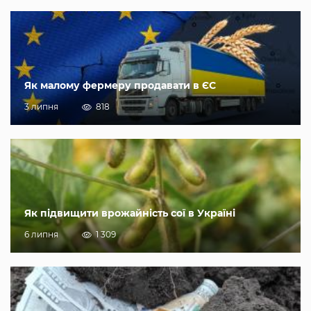
Як малому фермеру продавати в ЄС
3 липня
818
Як підвищити врожайність сої в Україні
6 липня
1 309