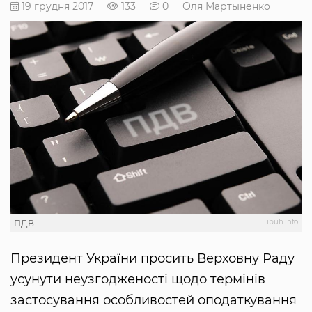
19 грудня 2017
133
0
Оля Мартыненко
ibuh.info
ПДВ
Президент України просить Верховну Раду
усунути неузгодженості щодо термінів
застосування особливостей оподаткування