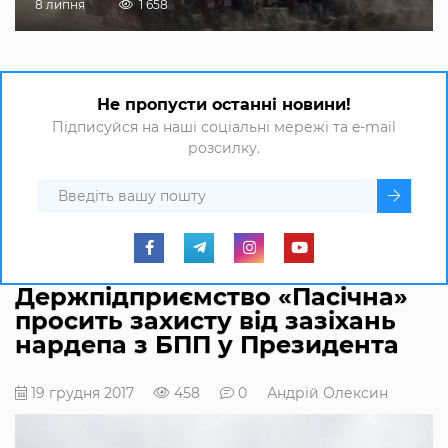
8 липня
1 658
Не пропусти останні новини!
Підписуйся на наші соціальні мережі та e-mail
розсилку.
Держпідприємство «Пасічна»
просить захисту від зазіхань
нардепа з БПП у Президента
19 грудня 2017
458
0
Андрій Олексин