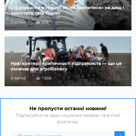
Страхування врожаю, як не «молитися» на дощ і
захистити свій бізнес
7 липня
528
Нові критерії критичності підприємств — що це
означає для агробізнесу
8 липня
1 658
Не пропусти останні новини!
Підписуйся на наші соціальні мережі та e-mail
розсилку.