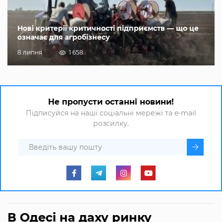
Нові критерії критичності підприємств — що це
означає для агробізнесу
8 липня
1 658
Не пропусти останні новини!
Підписуйся на наші соціальні мережі та e-mail
розсилку.
В Одесі на даху ринку