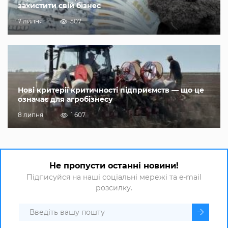
захистити свій бізнес
7 липня
507
Нові критерії критичності підприємств — що це
означає для агробізнесу
8 липня
1 607
Не пропусти останні новини!
Підписуйся на наші соціальні мережі та e-mail
розсилку.