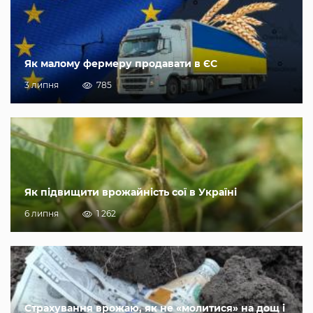
Як малому фермеру продавати в ЄС
3 липня
785
Як підвищити врожайність сої в Україні
6 липня
1 262
Страхування врожаю, як не «молитися» на дощ і