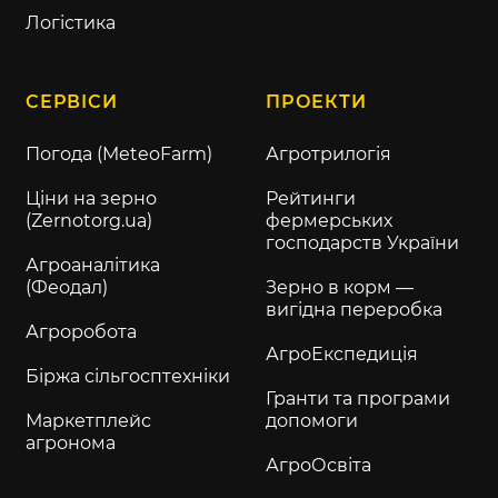
Логістика
СЕРВІСИ
ПРОЕКТИ
Погода (MeteoFarm)
Агротрилогія
Ціни на зерно
Рейтинги
(Zernotorg.ua)
фермерських
господарств України
Агроаналітика
(Феодал)
Зерно в корм —
вигідна переробка
Агроробота
АгроЕкспедиція
Біржа сільгосптехніки
Гранти та програми
Маркетплейс
допомоги
агронома
АгроОсвіта