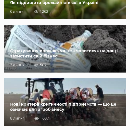
Як підвищити врожайність сої в Україні
6 липня
1 262
Страхування врожаю, як не «молитися» на дощ і
захистити свій бізнес
7 липня
507
Нові критерії критичності підприємств — що це
означає для агробізнесу
8 липня
1 607