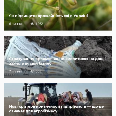
Як підвищити врожайність сої в Україні
6 липня
1 262
Страхування врожаю, як не «молитися» на дощ і
захистити свій бізнес
7 липня
507
Нові критерії критичності підприємств — що це
означає для агробізнесу