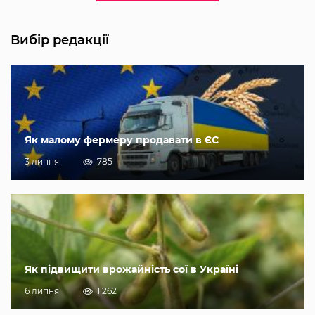
Вибір редакції
Як малому фермеру продавати в ЄС
3 липня
785
Як підвищити врожайність сої в Україні
6 липня
1 262