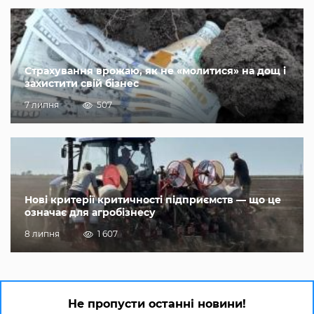
Страхування врожаю, як не «молитися» на дощ і
захистити свій бізнес
7 липня
507
Нові критерії критичності підприємств — що це
означає для агробізнесу
8 липня
1 607
Не пропусти останні новини!