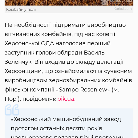
Kurkul.com
Комбайн у полі
На необхідності підтримати виробництво
вітчизняних комбайнів, під час колегії
Херсонської ОДА наголосив перший
заступник голови облради Василь
Зеленчук. Він входив до складу делегації
Херсонщини, що ознайомилася із сучасним
виробництвом зернозбиральних комбайнів
фінської компанії «Sampo Rosenlew» (м.
Порі), повідомляє
pik.ua.
«Херсонський машинобудівний завод
протягом останніх десяти років
неодноразово подавав різні програми