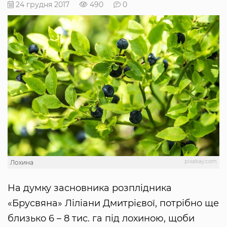
24 грудня 2017
490
0
pixabay.com
Лохина
На думку засновника розплідника
«Брусвяна» Ліліани Дмитрієвої, потрібно ще
близько 6 – 8 тис. га під лохиною, щоби