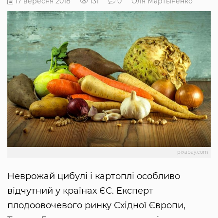
17 вересня 2018
131
0
Оля Мартыненко
pixabay.com
Неврожай цибулі і картоплі особливо
відчутний у країнах ЄС. Експерт
плодоовочевого ринку Східної Європи,