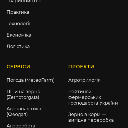
Тваринництво
Практика
Технології
Економіка
Логістика
СЕРВІСИ
ПРОЕКТИ
Погода (MeteoFarm)
Агротрилогія
Ціни на зерно
Рейтинги
(Zernotorg.ua)
фермерських
господарств України
Агроаналітика
(Феодал)
Зерно в корм —
вигідна переробка
Агроробота