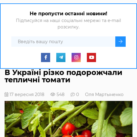
Не пропусти останні новини!
Підписуйся на наші соціальні мережі та e-mail
розсилку.
В Україні різко подорожчали
тепличні томати
17 вересня 2018
548
0
Оля Мартыненко