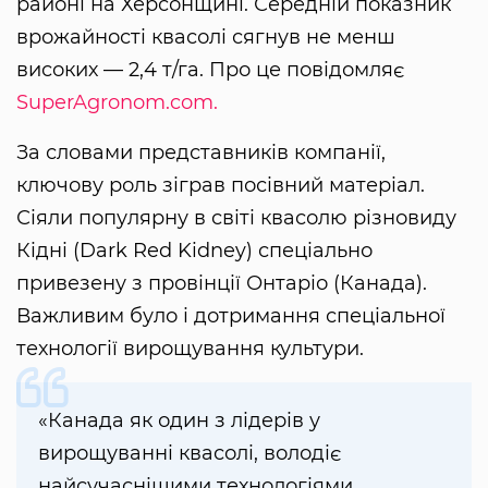
районі на Херсонщині. Середній показник
врожайності квасолі сягнув не менш
високих — 2,4 т/га. Про це повідомляє
SuperAgronom.com.
За словами представників компанії,
ключову роль зіграв посівний матеріал.
Сіяли популярну в світі квасолю різновиду
Кідні (Dark Red Kidney) спеціально
привезену з провінції Онтаріо (Канада).
Важливим було і дотримання спеціальної
технології вирощування культури.
«Канада як один з лідерів у
вирощуванні квасолі, володіє
найсучаснішими технологіями.