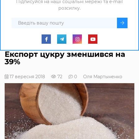
Підписуйся на наші соціальні мережі та e-mail
розсилку.
Експорт цукру зменшився на
39%
17 вересня 2018
72
0
Оля Мартыненко