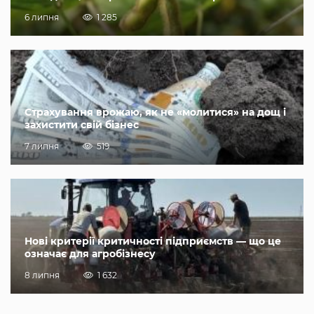
6 липня
1 285
Страхування врожаю, як не «молитися» на дощ і
захистити свій бізнес
7 липня
519
Нові критерії критичності підприємств — що це
означає для агробізнесу
8 липня
1 632