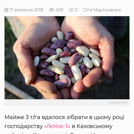
17 вересня 2018
409
0
Оля Мартыненко
pixabay.com
Майже 3 т/га вдалося зібрати в цьому році
господарству
«Геліос-1»
в Каховському