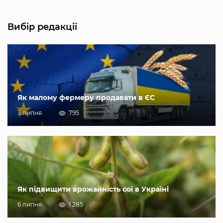
Вибір редакції
Як малому фермеру продавати в ЄС
3 липня
795
Як підвищити врожайність сої в Україні
6 липня
1 285