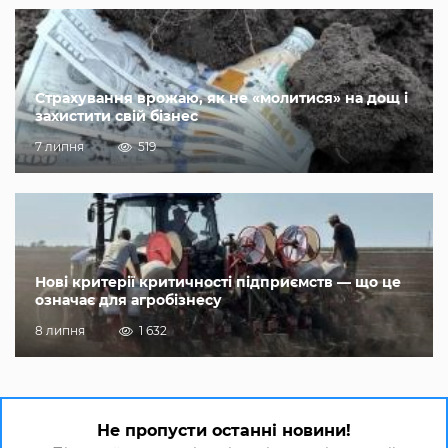
Страхування врожаю, як не «молитися» на дощ і
захистити свій бізнес
7 липня
519
Нові критерії критичності підприємств — що це
означає для агробізнесу
8 липня
1 632
Не пропусти останні новини!