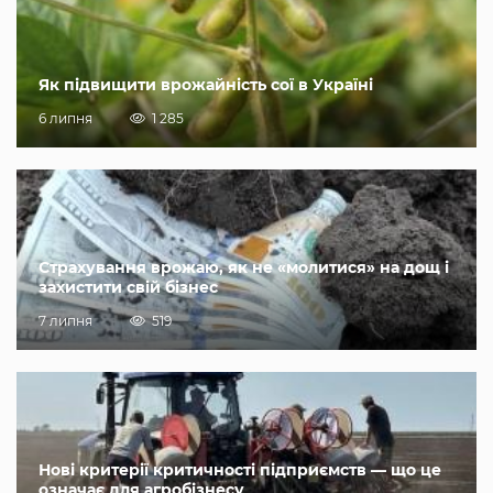
Як підвищити врожайність сої в Україні
6 липня
1 285
Страхування врожаю, як не «молитися» на дощ і
захистити свій бізнес
7 липня
519
Нові критерії критичності підприємств — що це
означає для агробізнесу