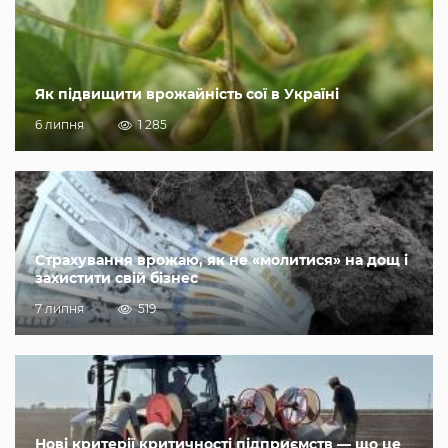
Як підвищити врожайність сої в Україні
6 липня
1 285
Страхування врожаю, як не «молитися» на дощ і
захистити свій бізнес
7 липня
519
Нові критерії критичності підприємств — що це