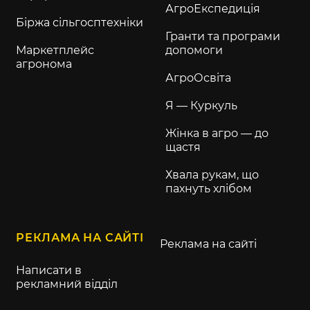
АгроЕкспедиція
Біржа сільгосптехніки
Гранти та програми
Маркетплейс
допомоги
агронома
АгроОсвіта
Я — Куркуль
Жінка в агро — до
щастя
Хвала рукам, що
пахнуть хлібом
РЕКЛАМА НА САЙТІ
Реклама на сайті
Написати в
рекламний відділ