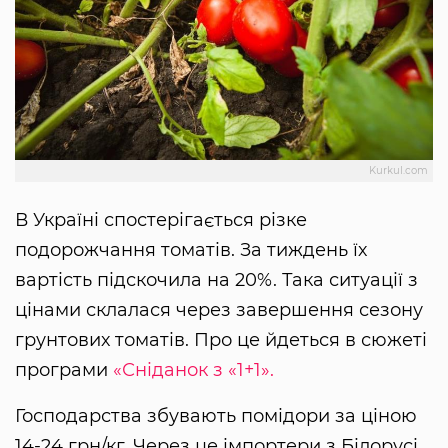
Kurkul.com
В Україні спостерігається різке
подорожчання томатів. За тиждень їх
вартість підскочила на 20%. Така ситуації з
цінами склалася через завершення сезону
грунтових томатів. Про це йдеться в сюжеті
програми
«Сніданок з «1+1».
Господарства збувають помідори за ціною
14-24 грн/кг. Через це імпортери з Білорусі