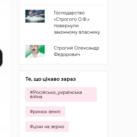
Господарство
«Строгого О.Ф.»
повернули
законному власнику
Строгий Олександр
Федорович
Те, що цікаво зараз
#Російсько_українська
війна
#ринок землі
#ціни на зерно