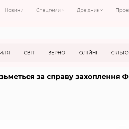
Новини
Спецтеми
Довідник
Прое
МЛЯ
СВІТ
ЗЕРНО
ОЛІЙНІ
СІЛЬГО
ізьметься за справу захоплення Ф