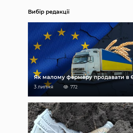
Вибір редакції
Як малому фермеру продавати в 
3 липня
772