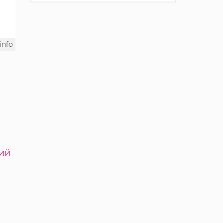
info
ий