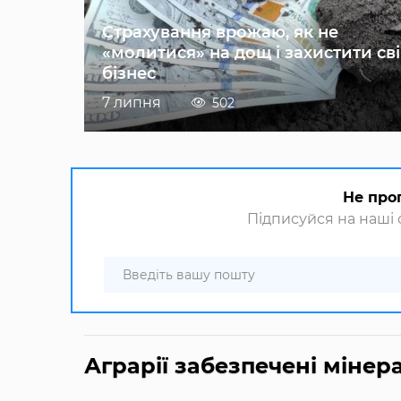
Страхування врожаю, як не
«молитися» на дощ і захистити св
бізнес
7 липня
502
Не про
Підписуйся на наші с
Аграрії забезпечені міне