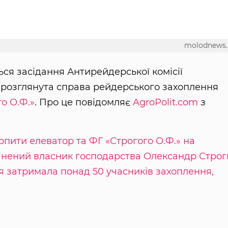
molodnews.
ться засідання Антирейдерської комісії
де розглянута справа рейдерського захоплення
о О.Ф.»
. Про це повідомляє
AgroPolit.com
з
пити елеватор та ФГ «Строгого О.Ф.» на
анений власник господарства Олександр Строг
ія затримала понад 50 учасників захоплення,