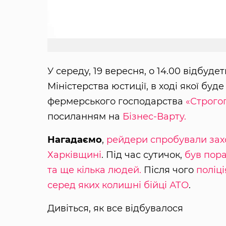
У середу, 19 вересня, о 14.00 відбуде
Міністерства юстиції, в ході якої бу
фермерського господарства
«Строгог
посиланням на
Бізнес-Варту.
Нагадаємо
,
рейдери спробували захо
Харківщині
. Під час сутичок,
був пор
та ще кілька людей.
Після чого
поліц
серед яких колишні бійці АТО
.
Дивіться, як все відбувалося