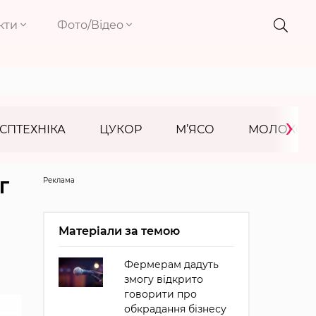
кти
Фото/Відео
›
СПТЕХНІКА
ЦУКОР
М’ЯСО
МОЛОКО
Реклама
Г
Матеріали за темою
Фермерам дадуть
змогу відкрито
говорити про
обкрадання бізнесу