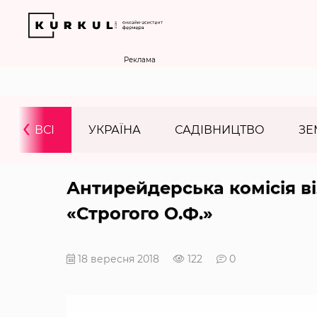
Реклама
‹
ВСІ
УКРАЇНА
САДІВНИЦТВО
ЗЕ
Антирейдерська комісія в
«Строгого О.Ф.»
18 вересня 2018
122
0