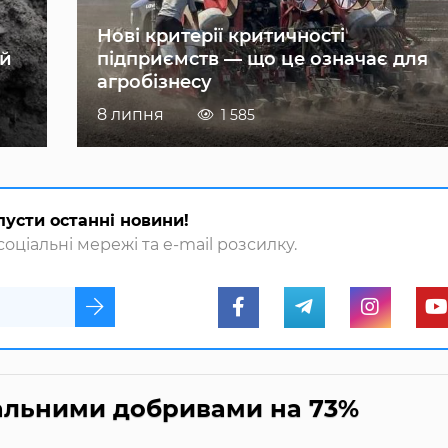
Нові критерії критичності
ій
підприємств — що це означає для
агробізнесу
8 липня
1 585
пусти останні новини!
оціальні мережі та e-mail розсилку.
ральними добривами на 73%