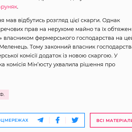
аруняк
.
ня мав відбутись розгляд цієї скарги. Однак
речових прав на нерухоме майно та їх обтяжен
м» власником фермерського господарства на це
 Меленець. Тому законний власник господарств
ької комісії додаток із новою скаргою. У
ка комісія Мін’юсту ухвалила рішення про
Ф.
ОЦМЕРЕЖАХ
ВСІ МАТЕРІАЛ