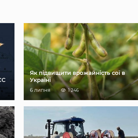
Як підвищити врожайність сої в
ЄС
Україні
6 липня
1 246