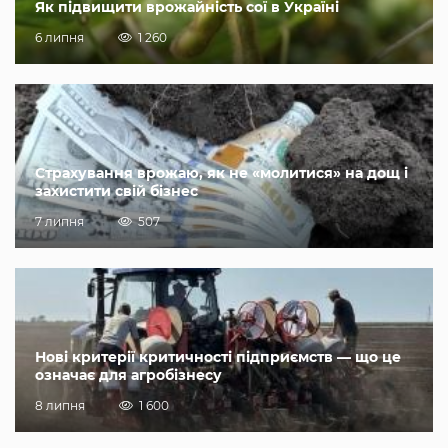
Як підвищити врожайність сої в Україні
6 липня
1 260
Страхування врожаю, як не «молитися» на дощ і
захистити свій бізнес
7 липня
507
Нові критерії критичності підприємств — що це
означає для агробізнесу
8 липня
1 600