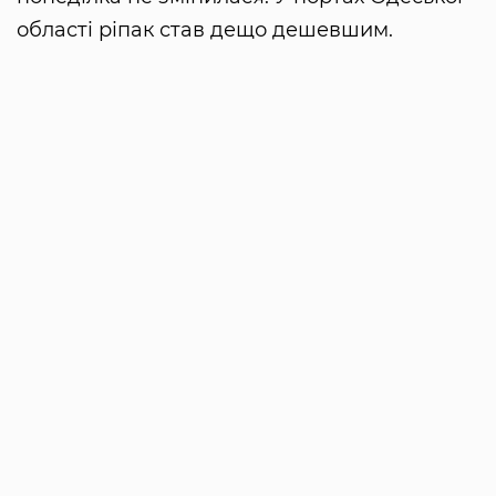
області ріпак став дещо дешевшим.