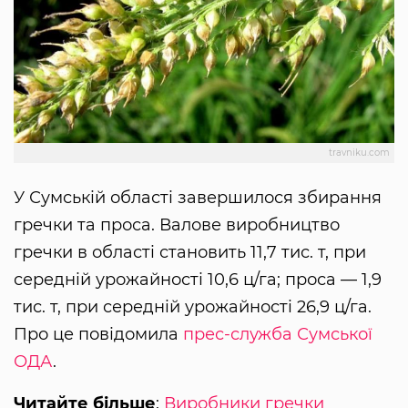
travniku.com
У Сумській області завершилося збирання
гречки та проса. Валове виробництво
гречки в області становить 11,7 тис. т, при
середній урожайності 10,6 ц/га; проса — 1,9
тис. т, при середній урожайності 26,9 ц/га.
Про це повідомила
прес-служба Сумської
ОДА
.
Читайте більше
:
Виробники гречки