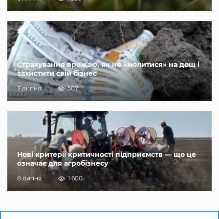
Страхування врожаю, як не «молитися» на дощ і
захистити свій бізнес
7 липня
507
Нові критерії критичності підприємств — що це
означає для агробізнесу
8 липня
1 600