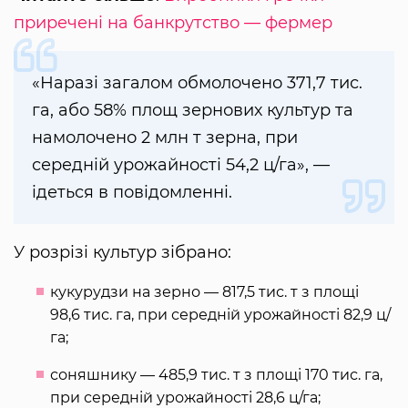
приречені на банкрутство — фермер
«Наразі загалом обмолочено 371,7 тис.
га, або 58% площ зернових культур та
намолочено 2 млн т зерна, при
середній урожайності 54,2 ц/га», —
ідеться в повідомленні.
У розрізі культур зібрано:
кукурудзи на зерно — 817,5 тис. т з площі
98,6 тис. га, при середній урожайності 82,9 ц/
га;
соняшнику — 485,9 тис. т з площі 170 тис. га,
при середній урожайності 28,6 ц/га;