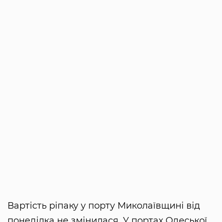
Вартість ріпаку у порту Миколаївщині від
понеділка не змінилася. У портах Одеської