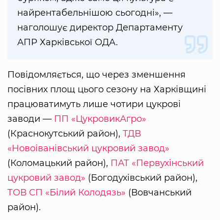
найрентабельнішою сьогодні», —
наголошує директор Департаменту
АПР Харківської ОДА.
Повідомляється, що через зменшення
посівних площ цього сезону на Харківщині
працюватимуть лише чотири цукрові
заводи —
ПП «Цукровик­Агро»
(Краснокутський район),
ТДВ
«Новоіванівський цукровий завод»
(Коломацький район),
ПАТ «Первухінський
цукровий завод»
(Богодухівський район),
ТОВ СП «Білий Колодязь»
(Вовчанський
район).