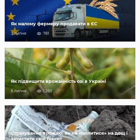
Як малому фермеру продавати в ЄС
3 липня
781
Як підвищити врожайність сої в Україні
6 липня
1 260
Страхування врожаю, як не «молитися» на дощ і
захистити свій бізнес