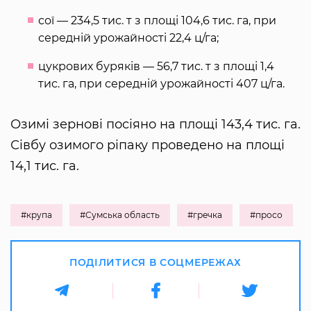
сої — 234,5 тис. т з площі 104,6 тис. га, при
середній урожайності 22,4 ц/га;
цукрових буряків — 56,7 тис. т з площі 1,4
тис. га, при середній урожайності 407 ц/га.
Озимі зернові посіяно на площі 143,4 тис. га.
Сівбу озимого ріпаку проведено на площі
14,1 тис. га.
#крупа
#Сумська область
#гречка
#просо
ПОДІЛИТИСЯ В СОЦМЕРЕЖАХ