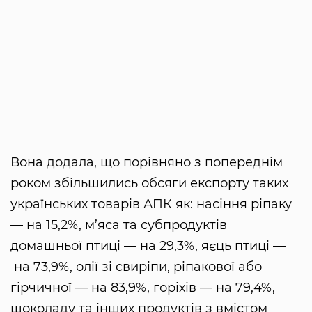
Вона додала, що порівняно з попереднім
роком збільшились обсяги експорту таких
українських товарів АПК як: насіння ріпаку
— на 15,2%, м’яса та субпродуктів
домашньої птиці — на 29,3%, яєць птиці —
на 73,9%, олії зі свиріпи, ріпакової або
гірчичної — на 83,9%, горіхів — на 79,4%,
шоколаду та інших продуктів з вмістом