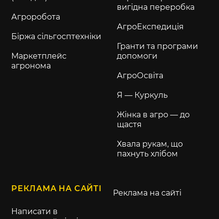
вигідна переробка
Агроробота
АгроЕкспедиція
Біржа сільгосптехніки
Гранти та програми
Маркетплейс
допомоги
агронома
АгроОсвіта
Я — Куркуль
Жінка в агро — до
щастя
Хвала рукам, що
пахнуть хлібом
РЕКЛАМА НА САЙТІ
Реклама на сайті
Написати в