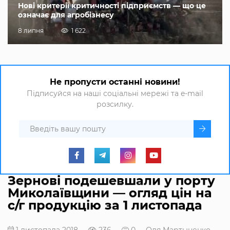
Нові критерії критичності підприємств — що це
означає для агробізнесу
8 липня
1 622
Не пропусти останні новини!
Підписуйся на наші соціальні мережі та e-mail
розсилку.
Зернові подешевшали у порту
Миколаївщини — огляд цін на
с/г продукцію за 1 листопада
1 листопада 2018
236
0
Оля Мартыненко