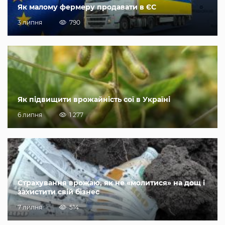
Як малому фермеру продавати в ЄС
3 липня
790
Як підвищити врожайність сої в Україні
6 липня
1 277
Страхування врожаю, як не «молитися» на дощ і
захистити свій бізнес
7 липня
514