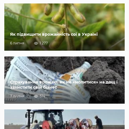
Як підвищити врожайність сої в Україні
6 липня
1 277
Страхування врожаю, як не «молитися» на дощ і
захистити свій бізнес
7 липня
514