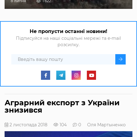
8 липня
1 622
Не пропусти останні новини!
Підписуйся на наші соціальні мережі та e-mail
розсилку.
Аграрний експорт з України
знизився
2 листопада 2018
104
0
Оля Мартыненко