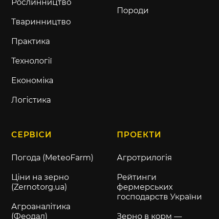
Рослинництво
Породи
Тваринництво
Практика
Технології
Економіка
Логістика
СЕРВІСИ
ПРОЕКТИ
Погода (MeteoFarm)
Агротрилогія
Ціни на зерно
Рейтинги
(Zernotorg.ua)
фермерських
господарств України
Агроаналітика
(Феодал)
Зерно в корм —