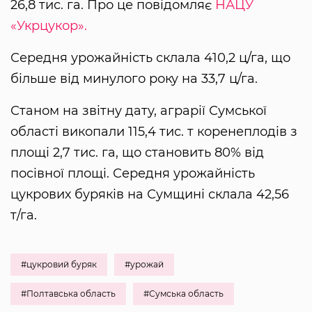
26,8 тис. га. Про це повідомляє
НАЦУ
«Укрцукор».
Середня урожайність склала 410,2 ц/га, що
більше від минулого року на 33,7 ц/га.
Станом на звітну дату, аграрії Сумської
області викопали 115,4 тис. т коренеплодів з
площі 2,7 тис. га, що становить 80% від
посівної площі. Середня урожайність
цукрових буряків на Сумщині склала 42,56
т/га.
#цукровий буряк
#урожай
#Полтавська область
#Сумська область