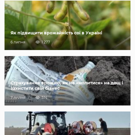
Як підвищити врожайність сої в Україні
6 липня
1 277
Страхування врожаю, як не «молитися» на дощ і
захистити свій бізнес
7 липня
514