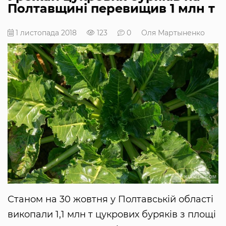
Полтавщині перевищив 1 млн т
1 листопада 2018
123
0
Оля Мартыненко
Станом на 30 жовтня у Полтавській області
викопали 1,1 млн т цукрових буряків з площі