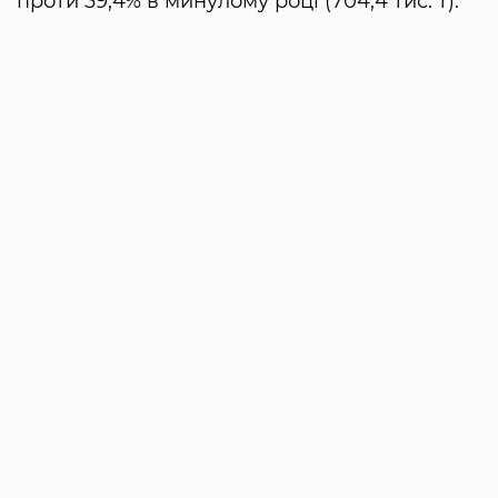
проти 39,4% в минулому році (704,4 тис. т).