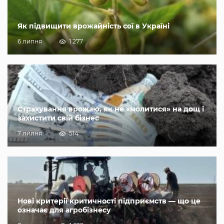
Як підвищити врожайність сої в Україні
6 липня
1 277
Страхування врожаю, як не «молитися» на дощ і
захистити свій бізнес
7 липня
514
Нові критерії критичності підприємств — що це
означає для агробізнесу