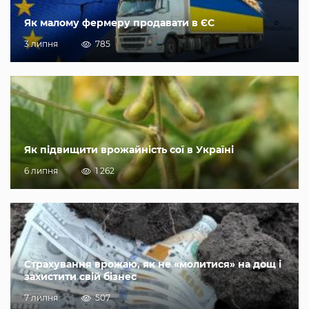
Як малому фермеру продавати в ЄС
3 липня
785
Як підвищити врожайність сої в Україні
6 липня
1 262
Страхування врожаю, як не «молитися» на дощ і
захистити свій бізнес
7 липня
507