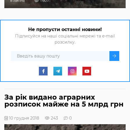
8 липня
1 607
Не пропусти останні новини!
Підписуйся на наші соціальні мережі та e-mail
розсилку.
За рік видано аграрних
розписок майже на 5 млрд грн
10 грудня 2018
243
0