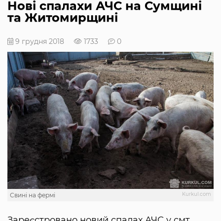
Нові спалахи АЧС на Сумщині
та Житомирщині
9 грудня 2018
1733
0
Kurkul.com
Свині на фермі
Зареєстровано новий спалах АЧС у смт