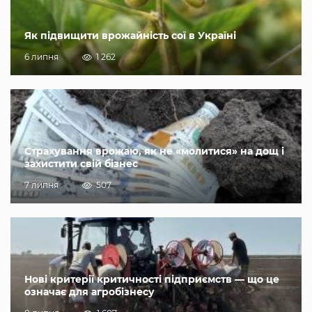
Як підвищити врожайність сої в Україні
6 липня
1 262
Страхування врожаю, як не «молитися» на дощ і
захистити свій бізнес
7 липня
507
Нові критерії критичності підприємств — що це
означає для агробізнесу