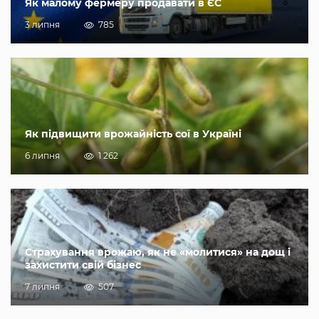
Як малому фермеру продавати в ЄС
3 липня
785
Як підвищити врожайність сої в Україні
6 липня
1 262
Страхування врожаю, як не «молитися» на дощ і
захистити свій бізнес
7 липня
507