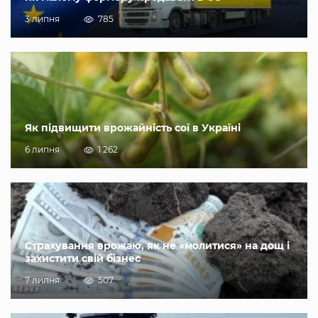
3 липня
785
Як підвищити врожайність сої в Україні
6 липня
1 262
Страхування врожаю, як не «молитися» на дощ і
захистити свій бізнес
7 липня
507