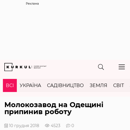
Реклама
ВСІ
УКРАЇНА
САДІВНИЦТВО
ЗЕМЛЯ
СВІТ
Молокозавод на Одещині
припинив роботу
10 грудня 2018
4523
0