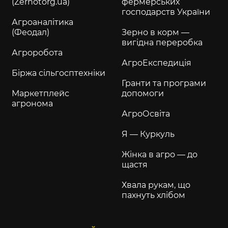
(Zernotorg.ua)
фермерських
господарств України
Агроаналітика
(Феодал)
Зерно в корм —
вигідна переробка
Агроробота
АгроЕкспедиція
Біржа сільгосптехніки
Гранти та програми
Маркетплейс
допомоги
агронома
АгроОсвіта
Я — Куркуль
Жінка в агро — до
щастя
Хвала рукам, що
пахнуть хлібом