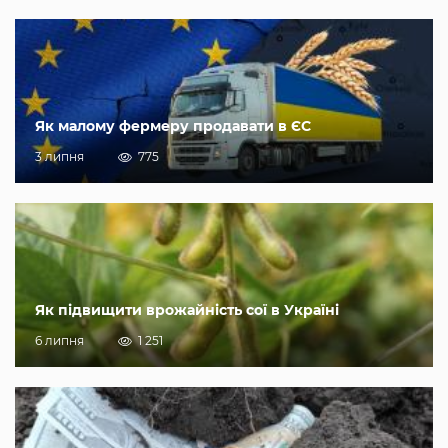
Як малому фермеру продавати в ЄС
3 липня
775
Як підвищити врожайність сої в Україні
6 липня
1 251