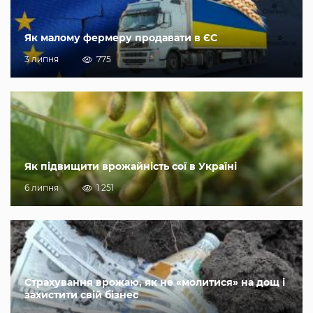
Як малому фермеру продавати в ЄС
3 липня
775
Як підвищити врожайність сої в Україні
6 липня
1 251
Страхування врожаю, як не «молитися» на дощ і
захистити свій бізнес