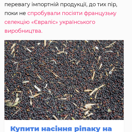
перевагу імпортній продукції, до тих пір,
поки не
спробували посіяти французьку
селекцію «Євраліс» українського
виробництва.
Купити насіння ріпаку на