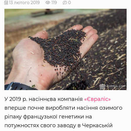
13 лютого 2019
119
0
У 2019 р. насіннєва компанія
«Євраліс»
вперше почне виробляти насіння озимого
ріпаку французької генетики на
потужностях свого заводу в Черкаській