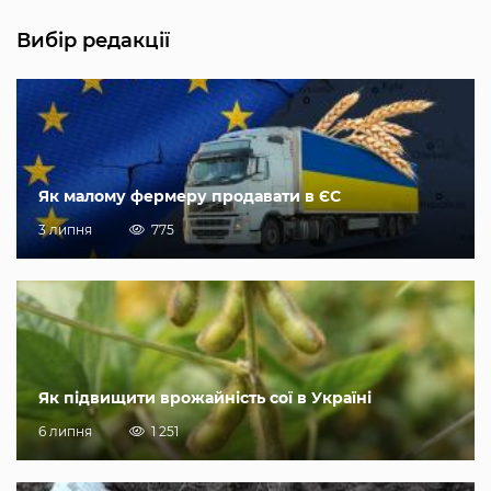
Вибір редакції
Як малому фермеру продавати в ЄС
3 липня
775
Як підвищити врожайність сої в Україні
6 липня
1 251