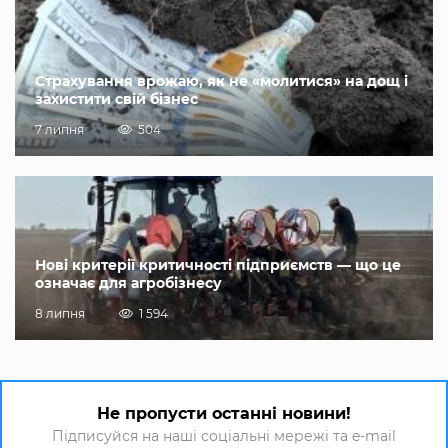
Страхування врожаю, як не «молитися» на дощ і
захистити свій бізнес
7 липня
504
Нові критерії критичності підприємств — що це
означає для агробізнесу
8 липня
1 594
Не пропусти останні новини!
Підписуйся на наші соціальні мережі та e-mail