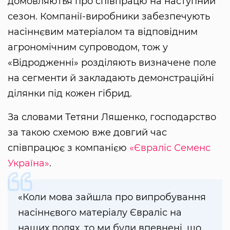
домовляютья про співпрацю на наступний
сезон. Компанії-виробники забезпечують
насіннєвим матеріалом та відповідним
агрономічним супроводом, тож у
«Відродженні» розділяють визначене поле
на сегменти й закладають демонстраційні
ділянки під кожен гібрид.
За словами Тетяни Ляшенко, господарство
за такою схемою вже довгий час
співпрацює з компанією
«Євраліс Семенс
Україна»
.
«Коли мова зайшла про випробування
насіннєвого матеріалу Євраліс на
наших полях, то ми були впевнені, що