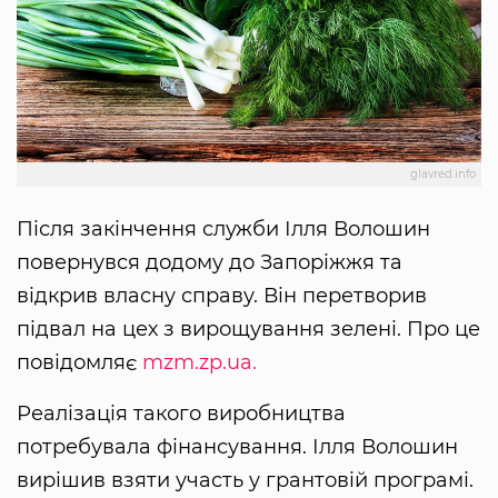
glavred.info
Після закінчення служби Ілля Волошин
повернувся додому до Запоріжжя та
відкрив власну справу. Він перетворив
підвал на цех з вирощування зелені. Про це
повідомляє
mzm.zp.ua.
Реалізація такого виробництва
потребувала фінансування. Ілля Волошин
вирішив взяти участь у грантовій програмі.