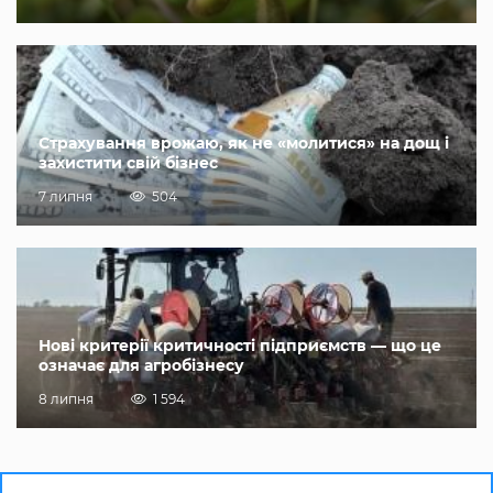
Страхування врожаю, як не «молитися» на дощ і
захистити свій бізнес
7 липня
504
Нові критерії критичності підприємств — що це
означає для агробізнесу
8 липня
1 594