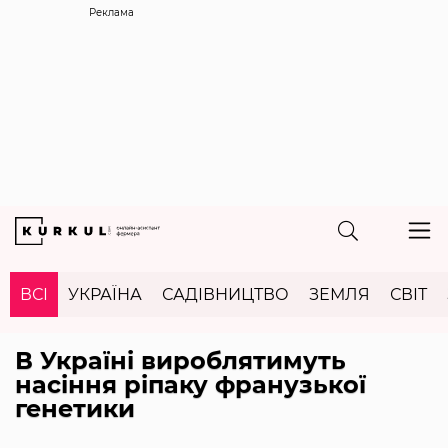
Реклама
ВСІ
УКРАЇНА
САДІВНИЦТВО
ЗЕМЛЯ
СВІТ
В Україні вироблятимуть
насіння ріпаку франузької
генетики