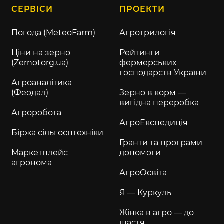
СЕРВІСИ
ПРОЕКТИ
Погода (MeteoFarm)
Агротрилогія
Ціни на зерно
Рейтинги
(Zernotorg.ua)
фермерських
господарств України
Агроаналітика
(Феодал)
Зерно в корм —
вигідна переробка
Агроробота
АгроЕкспедиція
Біржа сільгосптехніки
Гранти та програми
Маркетплейс
допомоги
агронома
АгроОсвіта
Я — Куркуль
Жінка в агро — до
щастя