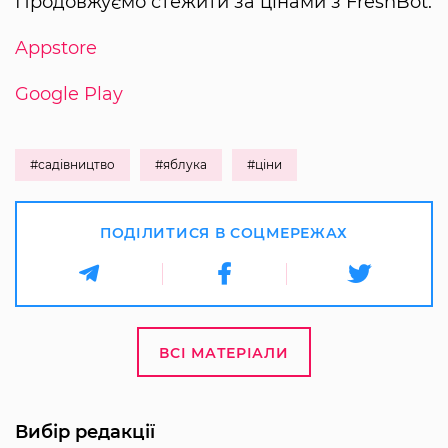
Продовжуємо стежити за цінами з FreshBot:
Appstore
Google Play
#садівництво
#яблука
#ціни
ПОДІЛИТИСЯ В СОЦМЕРЕЖАХ
ВСІ МАТЕРІАЛИ
Вибір редакції