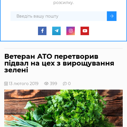
розсилку.
Ветеран АТО перетворив
підвал на цех з вирощування
зелені
13 лютого 2019
399
0