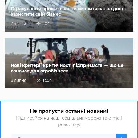
Страхування врожаю, як не «молитися» на дощ і
захистити свій бізнес
7 липня
504
Нові критерії критичності підприємств — що це
означає для агробізнесу
8 липня
1 594
Не пропусти останні новини!
Підписуйся на наші соціальні мережі та e-mail
розсилку.