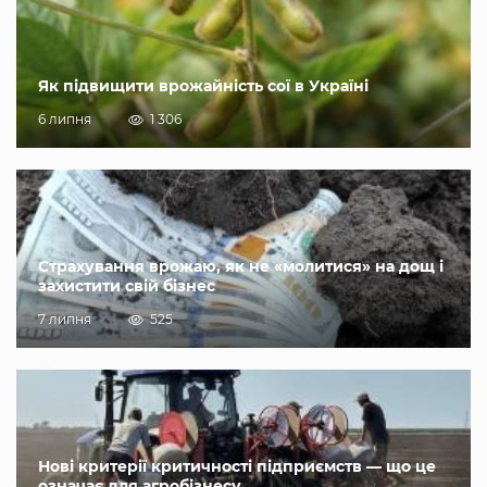
Як підвищити врожайність сої в Україні
6 липня
1 306
Страхування врожаю, як не «молитися» на дощ і
захистити свій бізнес
7 липня
525
Нові критерії критичності підприємств — що це
означає для агробізнесу