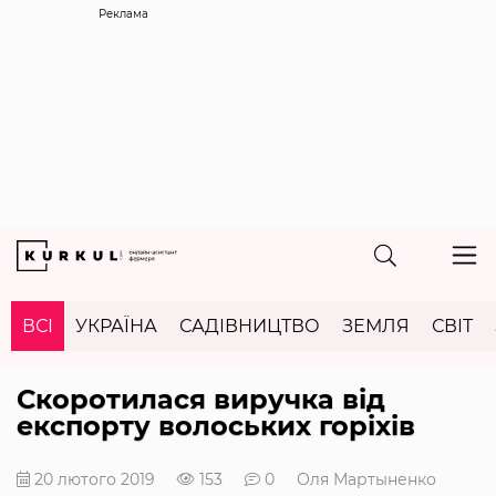
Реклама
ВСІ
УКРАЇНА
САДІВНИЦТВО
ЗЕМЛЯ
СВІТ
Скоротилася виручка від
експорту волоських горіхів
20 лютого 2019
153
0
Оля Мартыненко