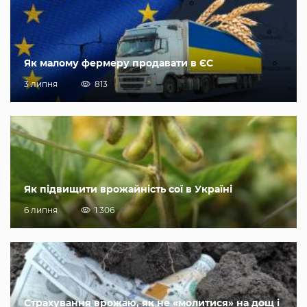
Як малому фермеру продавати в ЄС
3 липня
813
Як підвищити врожайність сої в Україні
6 липня
1 306
Страхування врожаю, як не «молитися» на дощ і