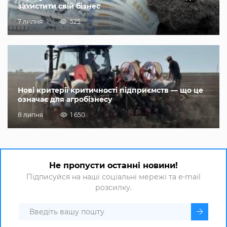
захистити свій бізнес
7 липня
525
Нові критерії критичності підприємств — що це
означає для агробізнесу
8 липня
1 650
Не пропусти останні новини!
Підписуйся на наші соціальні мережі та e-mail
розсилку.