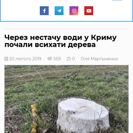
Через нестачу води у Криму
почали всихати дерева
20 лютого 2019
559
0
Оля Мартыненко