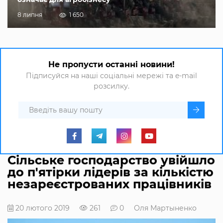
8 липня
1 650
Не пропусти останні новини!
Підписуйся на наші соціальні мережі та e-mail
розсилку.
Сільське господарство увійшло
до п'ятірки лідерів за кількістю
незареєстрованих працівників
20 лютого 2019
261
0
Оля Мартыненко