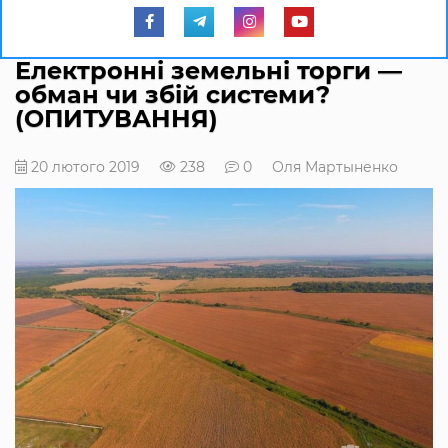
Електронні земельні торги ―
обман чи збій системи?
(ОПИТУВАННЯ)
20 лютого 2019
238
0
Оля Мартыненко