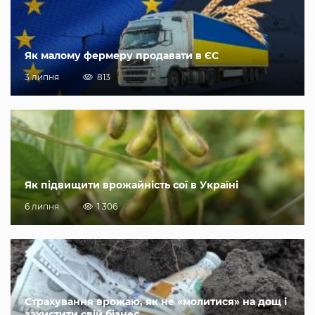
Як малому фермеру продавати в ЄС
3 липня
813
Як підвищити врожайність сої в Україні
6 липня
1 306
Страхування врожаю, як не «молитися» на дощ і
захистити свій бізнес