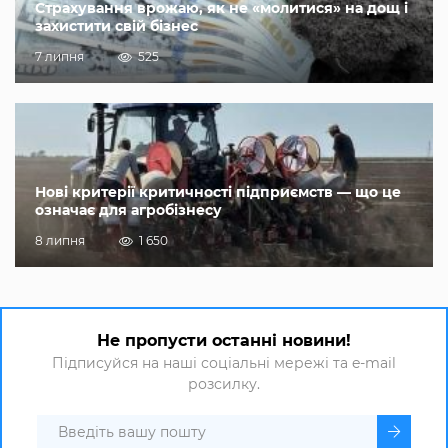
Страхування врожаю, як не «молитися» на дощ і
захистити свій бізнес
7 липня
525
Нові критерії критичності підприємств — що це
означає для агробізнесу
8 липня
1 650
Не пропусти останні новини!
Підписуйся на наші соціальні мережі та e-mail
розсилку.