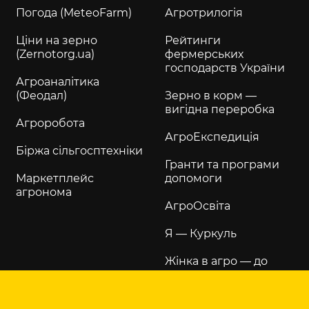
Погода (MeteoFarm)
Агротрилогія
Ціни на зерно
Рейтинги
(Zernotorg.ua)
фермерських
господарств України
Агроаналітика
(Феодал)
Зерно в корм —
вигідна переробка
Агроробота
АгроЕкспедиція
Біржа сільгосптехніки
Гранти та програми
Маркетплейс
допомоги
агронома
АгроОсвіта
Я — Куркуль
Жінка в агро — до
щастя
Хвала рукам, що