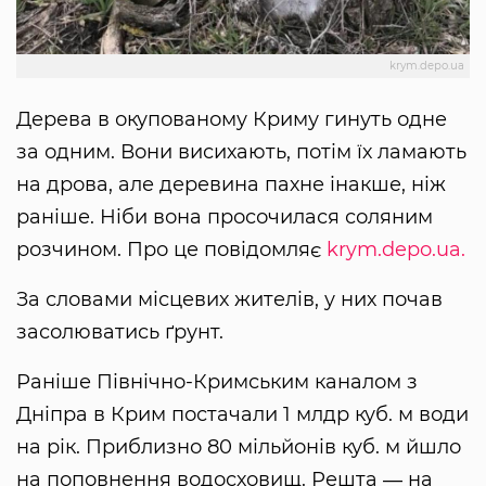
krym.depo.ua
Дерева в окупованому Криму гинуть одне
за одним. Вони висихають, потім їх ламають
на дрова, але деревина пахне інакше, ніж
раніше. Ніби вона просочилася соляним
розчином. Про це повідомляє
krym.depo.ua.
За словами місцевих жителів, у них почав
засолюватись ґрунт.
Раніше Північно-Кримським каналом з
Дніпра в Крим постачали 1 млдр куб. м води
на рік. Приблизно 80 мільйонів куб. м йшло
на поповнення водосховищ. Решта ― на