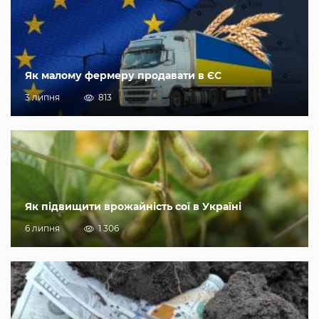
Як малому фермеру продавати в ЄС
3 липня
813
Як підвищити врожайність сої в Україні
6 липня
1 306