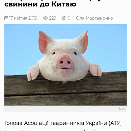
свинини до Китаю
17 квітня 2019
229
0
Оля Мартыненко
iz.ru
Голова Асоціації тваринників України (АТУ)