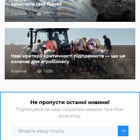
захистити свій бізнес
7 липня
519
Нові критерії критичності підприємств — що це
означає для агробізнесу
8 липня
1 636
Не пропусти останні новини!
Підписуйся на наші соціальні мережі та e-mail
розсилку.