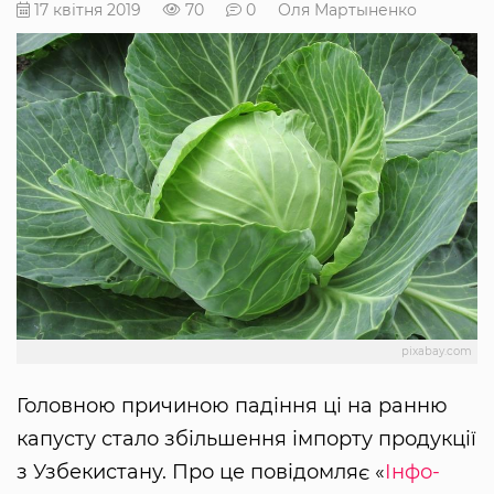
17 квітня 2019
70
0
Оля Мартыненко
pixabay.com
Головною причиною падіння ці на ранню
капусту стало збільшення імпорту продукції
з Узбекистану. Про це повідомляє «
Інфо-