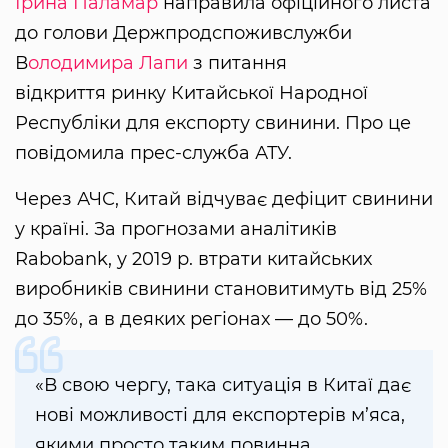
Ірина Паламар
направила офіційного листа
до голови Держпродспоживслужби
В
олодимира Лапи
з питання
відкриття ринку Китайської Народної
Республіки для експорту свинини. Про це
повідомила прес-служба АТУ.
Через АЧС, Китай відчуває дефіцит свинини
у країні. За прогнозами аналітиків
Rabobank, у 2019 р. втрати китайських
виробників свинини становитимуть від 25%
до 35%, а в деяких регіонах — до 50%.
«В свою чергу, така ситуація в Китаї дає
нові можливості для експортерів м’яса,
якими просто таким повинна