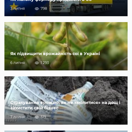
3 липня
798
Як підвищити врожайність сої в Україні
6 липня
1 293
Страхування врожаю, як не «молитися» на дощ і
захистити свій бізнес
7 липня
519