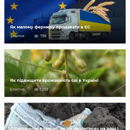
Як малому фермеру продавати в ЄС
3 липня
798
Як підвищити врожайність сої в Україні
6 липня
1 293
Страхування врожаю, як не «молитися» на дощ і