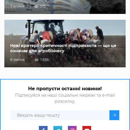
7 липня
519
Нові критерії критичності підприємств — що це
означає для агробізнесу
8 липня
1 636
Не пропусти останні новини!
Підписуйся на наші соціальні мережі та e-mail
розсилку.