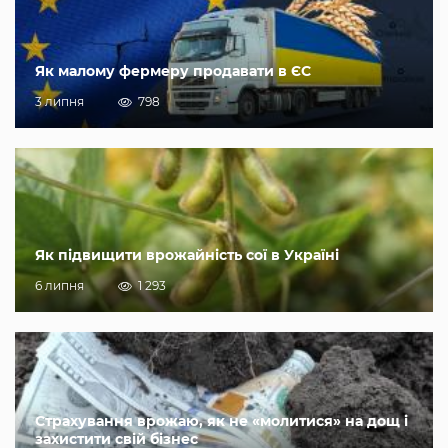
Як малому фермеру продавати в ЄС
3 липня
798
Як підвищити врожайність сої в Україні
6 липня
1 293
Страхування врожаю, як не «молитися» на дощ і
захистити свій бізнес