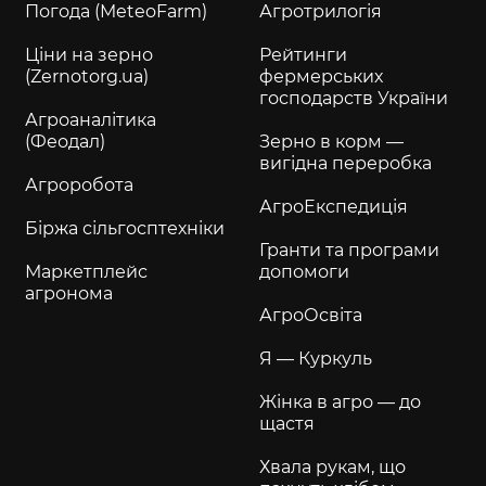
Погода (MeteoFarm)
Агротрилогія
Ціни на зерно
Рейтинги
(Zernotorg.ua)
фермерських
господарств України
Агроаналітика
(Феодал)
Зерно в корм —
вигідна переробка
Агроробота
АгроЕкспедиція
Біржа сільгосптехніки
Гранти та програми
Маркетплейс
допомоги
агронома
АгроОсвіта
Я — Куркуль
Жінка в агро — до
щастя
Хвала рукам, що