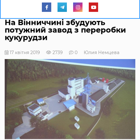
На Вінниччині збудують
потужний завод з переробки
кукурудзи
17 квітня 2019
2739
0
Юлия Немцева