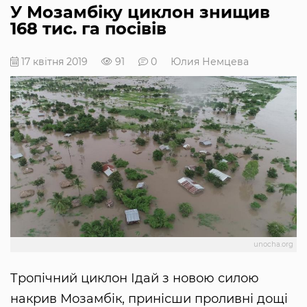
У Мозамбіку циклон знищив
168 тис. га посівів
17 квітня 2019
91
0
Юлия Немцева
unocha.org
Тропічний циклон Ідай з новою силою
накрив Мозамбік, принісши проливні дощі