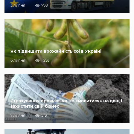
3 липня
798
Як підвищити врожайність сої в Україні
6 липня
1 293
Страхування врожаю, як не «молитися» на дощ і
захистити свій бізнес
7 липня
519