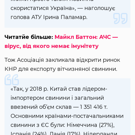
скористатися Україна», — наголошує
голова АТУ Ірина Паламар.
Читатйе більше:
Майкл Баттон: АЧС —
вірус, від якого немає імунітету
Тож Асоціація закликала відкрити ринок
КНР для експорту вітчизняної свинини.
«Так, у 2018 р. Китай став лідером-
імпортером свинини і загальний
ввезений об’єм склав — 1 351 416 т.
Основними країнами-постачальниками
свинини з ЄС були: Німеччина (27%),
Іспанія (24%), Данія (17%), Нідерланди