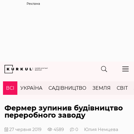
Реклама
ВСІ
УКРАЇНА
САДІВНИЦТВО
ЗЕМЛЯ
СВІТ
Фермер зупинив будівництво
переробного заводу
27 червня 2019
4589
0
Юлия Немцева