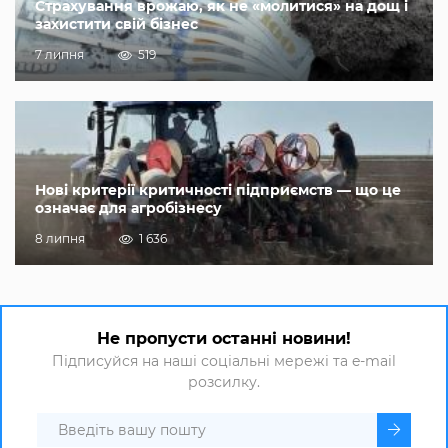
Страхування врожаю, як не «молитися» на дощ і
захистити свій бізнес
7 липня
519
Нові критерії критичності підприємств — що це
означає для агробізнесу
8 липня
1 636
Не пропусти останні новини!
Підписуйся на наші соціальні мережі та e-mail
розсилку.