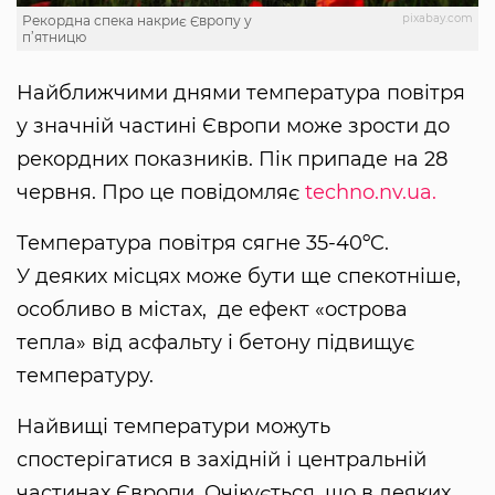
pixabay.com
Рекордна спека накриє Європу у
п’ятницю
Найближчими днями температура повітря
у значній частині Європи може зрости до
рекордних показників. Пік припаде на 28
червня. Про це повідомляє
techno.nv.ua.
Температура повітря сягне 35-40ºC.
У деяких місцях може бути ще спекотніше,
особливо в містах, де ефект «острова
тепла» від асфальту і бетону підвищує
температуру.
Найвищі температури можуть
спостерігатися в західній і центральній
частинах Європи. Очікується, що в деяких