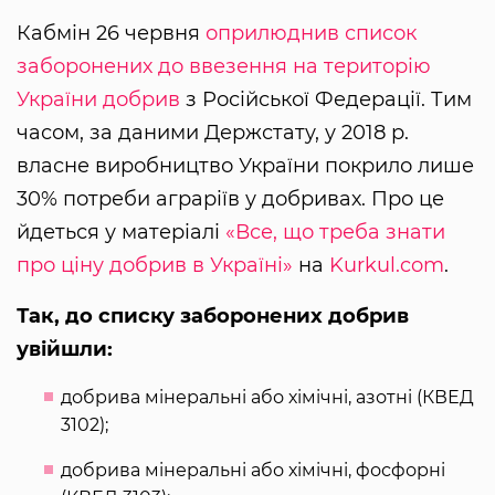
Кабмін 26 червня
оприлюднив список
заборонених до ввезення на територію
України добрив
з Російської Федерації. Тим
часом, за даними Держстату, у 2018 р.
власне виробництво України покрило лише
30% потреби аграріїв у добривах. Про це
йдеться у матеріалі
«Все, що треба знати
про ціну добрив в Україні»
на
Kurkul.com
.
Так, до списку заборонених добрив
увійшли:
добрива мiнеральнi або хiмiчнi, азотнi (КВЕД
3102);
добрива мiнеральнi або хiмiчнi, фосфорнi