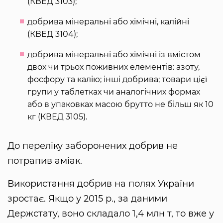
(КВЕД 3103);
добрива мiнеральнi або хiмiчнi, калiйнi
(КВЕД 3104);
добрива мiнеральнi або хiмiчнi iз вмiстом
двох чи трьох поживних елементiв: азоту,
фосфору та калiю; iншi добрива; товари цiєї
групи у таблетках чи аналогiчних формах
або в упаковках масою брутто не бiльш як 10
кг (КВЕД 3105).
До переліку заборонених добрив не
потрапив аміак.
Використання добрив на полях України
зростає. Якщо у 2015 р., за даними
Держстату, воно складало 1,4 млн т, то вже у