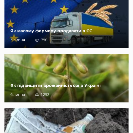
Як малому фермеру продавати в ЄС
3 липня
798
Як підвищити врожайність сої в Україні
6 липня
1 292