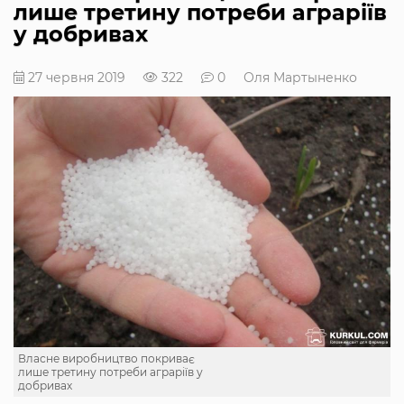
лише третину потреби аграріїв
у добривах
27 червня 2019
322
0
Оля Мартыненко
Власне виробництво покриває
лише третину потреби аграріїв у
добривах