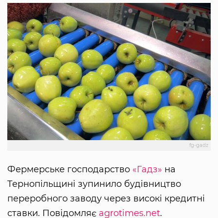
fg-gadz
Фермерське господарство
«Гадз»
на
Тернопільщині зупинило будівництво
переробного заводу через високі кредитні
ставки. Повідомляє
agrotimes.net
.