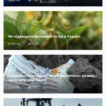
3 липня
798
Як підвищити врожайність сої в Україні
6 липня
1 292
Страхування врожаю, як не «молитися» на дощ і
захистити свій бізнес
7 липня
519