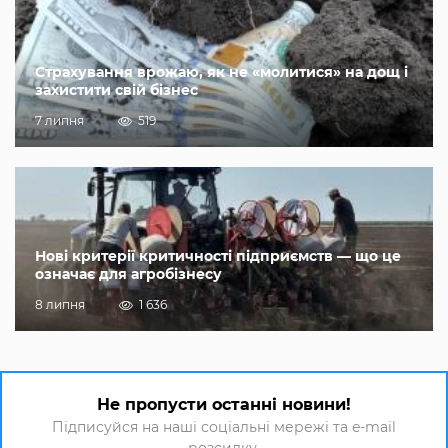
Страхування врожаю, як не «молитися» на дощ і
захистити свій бізнес
7 липня
519
Нові критерії критичності підприємств — що це
означає для агробізнесу
8 липня
1 636
Не пропусти останні новини!
Підписуйся на наші соціальні мережі та e-mail