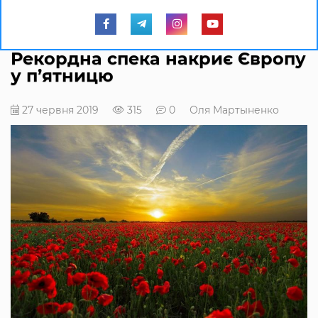
Рекордна спека накриє Європу
у п’ятницю
27 червня 2019
315
0
Оля Мартыненко