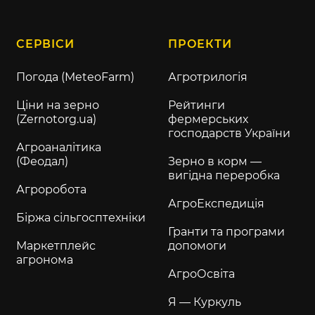
СЕРВІСИ
ПРОЕКТИ
Погода (MeteoFarm)
Агротрилогія
Ціни на зерно
Рейтинги
(Zernotorg.ua)
фермерських
господарств України
Агроаналітика
(Феодал)
Зерно в корм —
вигідна переробка
Агроробота
АгроЕкспедиція
Біржа сільгосптехніки
Гранти та програми
Маркетплейс
допомоги
агронома
АгроОсвіта
Я — Куркуль