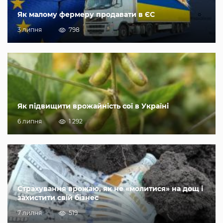
Як малому фермеру продавати в ЄС
3 липня
798
Як підвищити врожайність сої в Україні
6 липня
1 292
Страхування врожаю, як не «молитися» на дощ і
захистити свій бізнес
7 липня
519