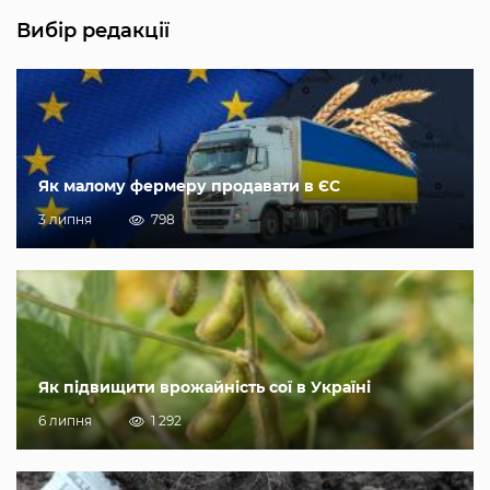
Вибір редакції
Як малому фермеру продавати в ЄС
3 липня
798
Як підвищити врожайність сої в Україні
6 липня
1 292