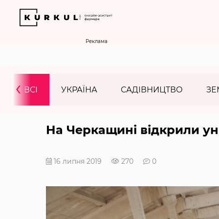
Реклама
‹
ВСІ
УКРАЇНА
САДІВНИЦТВО
ЗЕ
На Черкащині відкрили ун
16 липня 2019
270
0