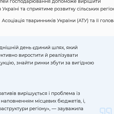
елей господарювання допоможе вирішити
Україні та сприятиме розвитку сільських регіон
соціація тваринників України (АТУ) та її голов
однішній день єдиний шлях, який
ктивно виростити й реалізувати
укцію, знайти ринки збути за вигідною
тивів вирішується і проблема із
 наповненням місцевих бюджетів, і,
раструктури регіону», — зауважила