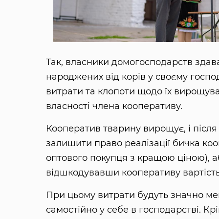
Так, власники домогосподарств здава
народжених від корів у своєму господ
витрати та клопоти щодо їх вирощув
власності члена кооперативу.
Кооператив тварину вирощує, і післ
залишити право реалізації бичка коо
оптового покупця з кращою ціною), а
відшкодувавши кооперативу вартість 
При цьому витрати будуть значно м
самостійно у себе в господарстві. К