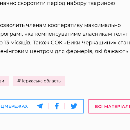
значно скоротити період набору твариною
Х дозволить членам кооперативу максимально
програмі, яка компенсуватиме власникам телят
до 13 місяців. Також СОК «Бики Черкащини» ста
енінговим центром для фермерів, які бажають
ви
#Черкаська область
ОЦМЕРЕЖАХ
ВСІ МАТЕРІАЛ