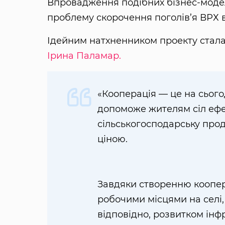
Впровадження подібних бізнес-мод
проблему скорочення поголів’я ВРХ в 
Ідейним натхненником проекту стала А
Ірина Паламар.
«Кооперація — це на сьог
допоможе жителям сіл ефе
сільськогосподарську прод
ціною.
Завдяки створенню коопера
робочими місцями на селі,
відповідно, розвитком інф