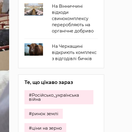
На Вінниччині
відходи
свинокомплексу
переробляють на
органічне добриво
На Черкащині
відкриють комплекс
з відгодівлі бичків
Те, що цікаво зараз
#Російсько_українська
війна
#ринок землі
#ціни на зерно