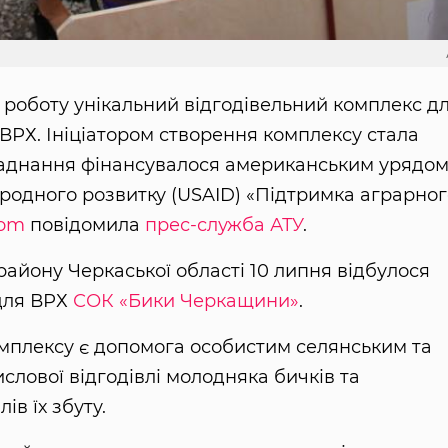
 роботу унікальний відгодівельний комплекс д
в ВРХ. Ініціатором створення комплексу стала
бладнання фінансувалося американським урядо
родного розвитку (USAID) «Підтримка аграрного
com
повідомила
прес-служба АТУ
.
айону Черкаської області 10 липня відбулося
 для ВРХ
СОК «Бики Черкащини»
.
мплексу є допомога особистим селянським та
лової відгодівлі молодняка бичків та
в їх збуту.