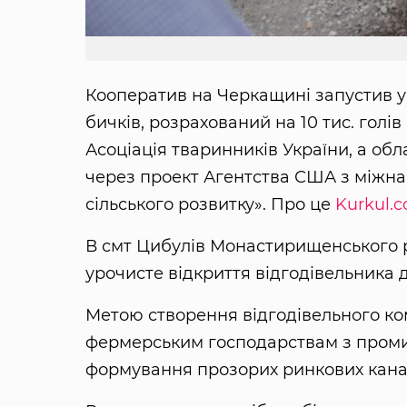
Кооператив на Черкащині запустив у
бичків, розрахований на 10 тис. голі
Асоціація тваринників України, а о
через проект Агентства США з міжна
сільського розвитку». Про це
Kurkul.
В смт Цибулів Монастирищенського р
урочисте відкриття відгодівельника
Метою створення відгодівельного ко
фермерським господарствам з промис
формування прозорих ринкових каналі