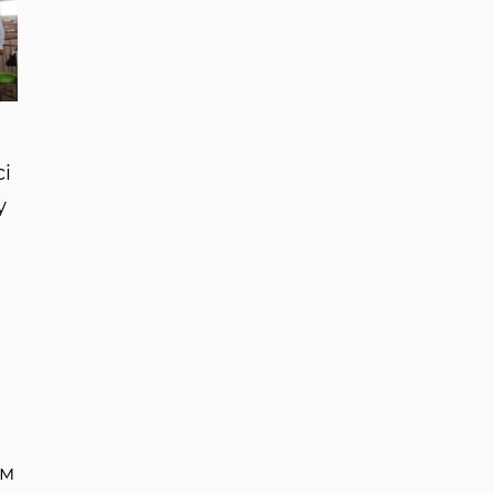
сі
у
им