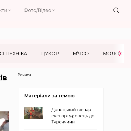
кти
Фото/Відео
›
СПТЕХНІКА
ЦУКОР
М’ЯСО
МОЛОКО
Реклама
ів
Матеріали за темою
Донецький вівчар
експортує овець до
Туреччини