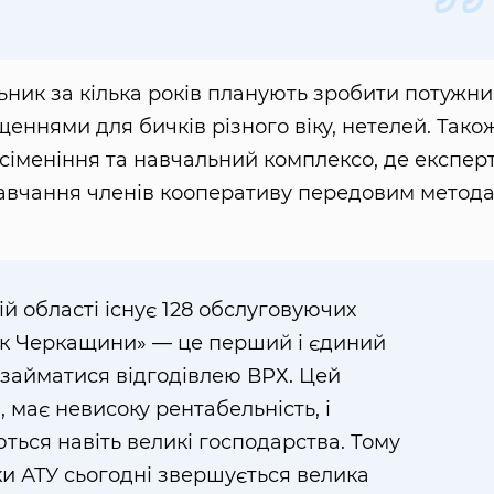
.
ьник за кілька років планують зробити потужн
іщеннями для бичків різного віку, нетелей. Тако
сіменіння та навчальний комплексо, де експер
навчання членів кооперативу передовим метод
ій області існує 128 обслуговуючих
ик Черкащини» — це перший і єдиний
 займатися відгодівлею ВРХ. Цей
 має невисоку рентабельність, і
ься навіть великі господарства. Тому
и АТУ сьогодні звершується велика