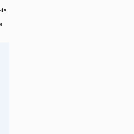
ів.
а