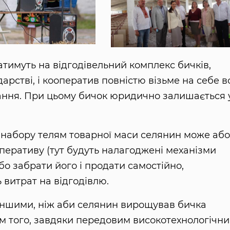
тимуть на відгодівельний комплекс бичків,
арстві, і кооператив повністю візьме на себе в
ання. При цьому бичок юридично залишається 
я набору телям товарної маси селянин може або
перативу (тут будуть налагоджені механізми
бо забрати його і продати самостійно,
витрат на відгодівлю.
еншими, ніж аби селянин вирощував бичка
рім того, завдяки передовим високотехнологічн