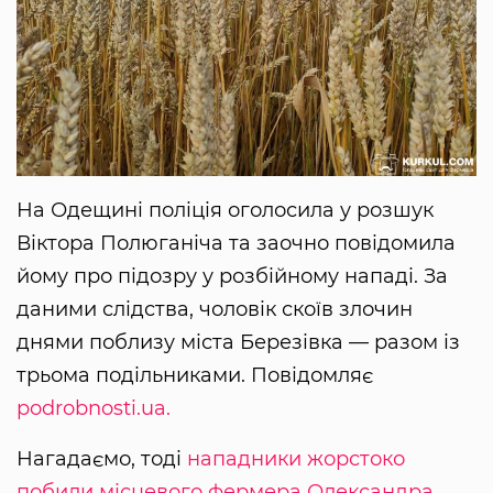
На Одещині поліція оголосила у розшук
Віктора Полюганіча та заочно повідомила
йому про підозру у розбійному нападі. За
даними слідства, чоловік скоїв злочин
днями поблизу міста Березівка — разом із
трьома подільниками. Повідомляє
podrobnosti.ua.
Нагадаємо, тоді
нападники жорстоко
побили місцевого фермера
Олександра