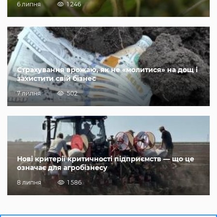
6 липня
1 246
Страхування врожаю, як не «молитися» на дощ і
захистити свій бізнес
7 липня
502
Нові критерії критичності підприємств — що це
означає для агробізнесу
8 липня
1 586