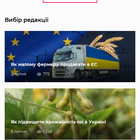
Вибір редакції
Як малому фермеру продавати в ЄС
3 липня
772
Як підвищити врожайність сої в Україні
6 липня
1 246