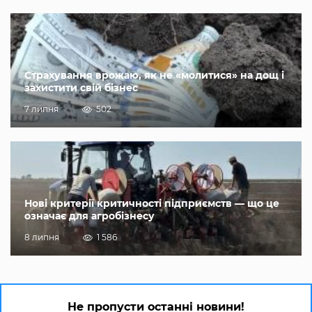
Страхування врожаю, як не «молитися» на дощ і
захистити свій бізнес
7 липня
502
Нові критерії критичності підприємств — що це
означає для агробізнесу
8 липня
1 586
Не пропусти останні новини!