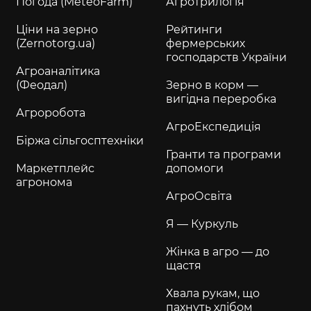
Погода (MeteoFarm)
Агротрилогія
Ціни на зерно
Рейтинги
(Zernotorg.ua)
фермерських
господарств України
Агроаналітика
(Феодал)
Зерно в корм —
вигідна переробка
Агроробота
АгроЕкспедиція
Біржа сільгосптехніки
Гранти та програми
Маркетплейс
допомоги
агронома
АгроОсвіта
Я — Куркуль
Жінка в агро — до
щастя
Хвала рукам, що
пахнуть хлібом