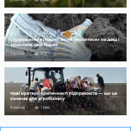
Страхування врожаю, як не «молитися» на дощ і
захистити свій бізнес
7 липня
502
Нові критерії критичності підприємств — що це
означає для агробізнесу
8 липня
1 586