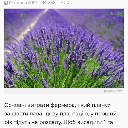
19 липня 2019
368
0
pixabay.com
Основні витрати фермера, який планує
закласти лавандову плантацію, у перший
рік підуть на розсаду. Щоб висадити 1 га