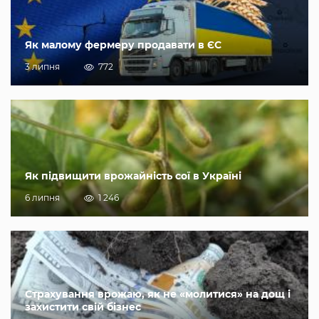
Як малому фермеру продавати в ЄС
3 липня
772
Як підвищити врожайність сої в Україні
6 липня
1 246
Страхування врожаю, як не «молитися» на дощ і
захистити свій бізнес