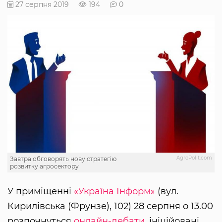
27 серпня 2019
194
0
AgroPolit.com
Завтра обговорять нову стратегію
розвитку агросектору
У приміщенні
«Україна Інформ»
(вул.
Кирилівська (Фрунзе), 102) 28 серпня о 13.00
розпочнуться
онлайн-дебати
, ініційовані