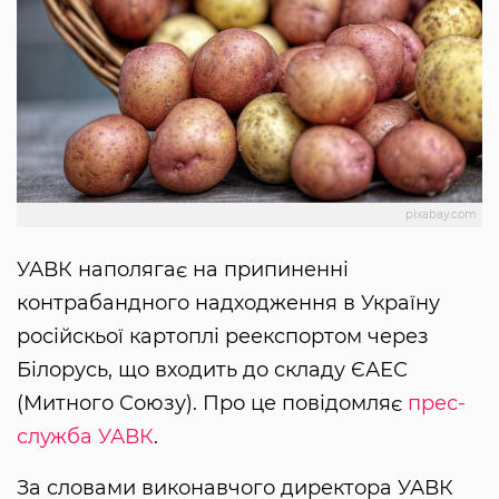
pixabay.com
УАВК наполягає на припиненні
контрабандного надходження в Україну
російскьої картоплі реекспортом через
Білорусь, що входить до складу ЄАЕС
(Митного Союзу). Про це повідомляє
прес-
служба УАВК
.
За словами виконавчого директора УАВК