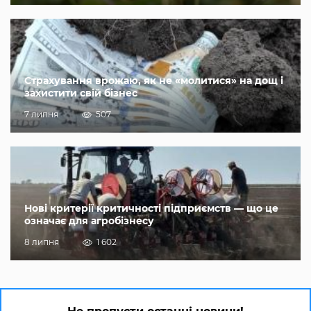
Страхування врожаю, як не «молитися» на дощ і
захистити свій бізнес
7 липня
507
Нові критерії критичності підприємств — що це
означає для агробізнесу
8 липня
1 602