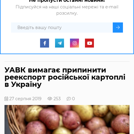
Не пропусти останні новини!
Підписуйся на наші соціальні мережі та e-mail
розсилку.
УАВК вимагає припинити
реекспорт російської картоплі
в Україну
27 серпня 2019
253
0