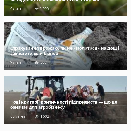
6 липня
1 260
Страхування врожаю, як не «молитися» на дощ і
захистити свій бізнес
7 липня
507
Нові критерії критичності підприємств — що це
означає для агробізнесу
8 липня
1 602