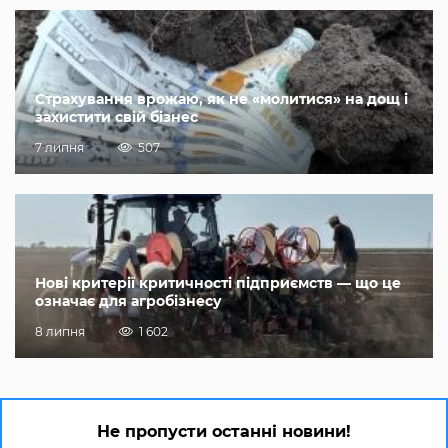
Страхування врожаю, як не «молитися» на дощ і
захистити свій бізнес
7 липня
507
Нові критерії критичності підприємств — що це
означає для агробізнесу
8 липня
1 602
Не пропусти останні новини!