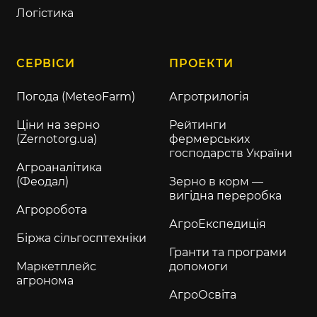
Логістика
СЕРВІСИ
ПРОЕКТИ
Погода (MeteoFarm)
Агротрилогія
Ціни на зерно
Рейтинги
(Zernotorg.ua)
фермерських
господарств України
Агроаналітика
(Феодал)
Зерно в корм —
вигідна переробка
Агроробота
АгроЕкспедиція
Біржа сільгосптехніки
Гранти та програми
Маркетплейс
допомоги
агронома
АгроОсвіта