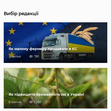
Вибір редакції
Як малому фермеру продавати в ЄС
3 липня
781
Як підвищити врожайність сої в Україні
6 липня
1 260