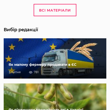
ВСІ МАТЕРІАЛИ
Вибір редакції
Як малому фермеру продавати в ЄС
3 липня
781
Як підвищити врожайність сої в Україні