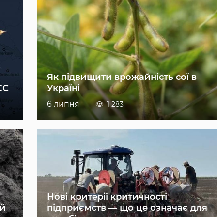
Як підвищити врожайність сої в
ЄС
Україні
6 липня
1 283
Нові критерії критичності
ій
підприємств — що це означає для