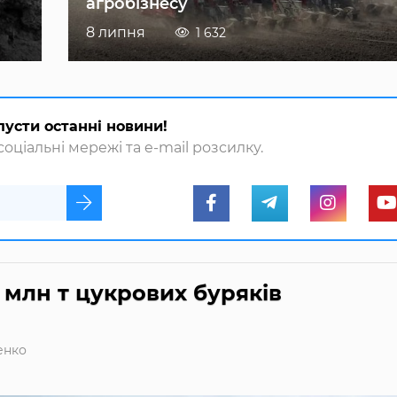
агробізнесу
8 липня
1 632
пусти останні новини!
оціальні мережі та e-mail розсилку.
5 млн т цукрових буряків
енко