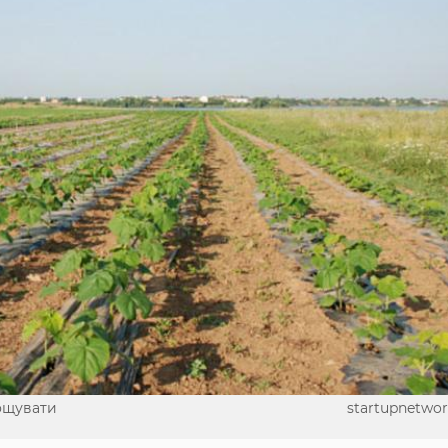
ощувати
startupnetwor