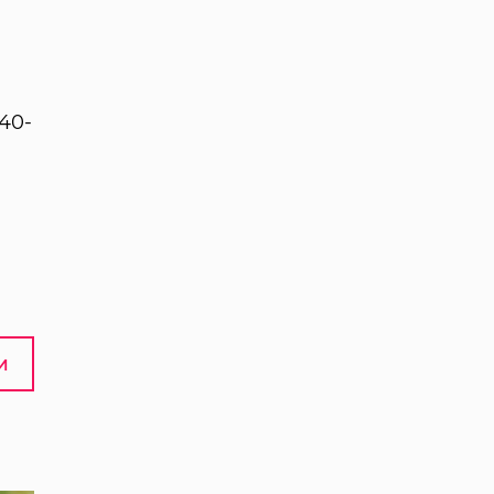
40-
И