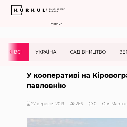
Реклама
‹
ВСІ
УКРАЇНА
САДІВНИЦТВО
ЗЕ
У кооперативі на Кіровог
павловнію
27 вересня 2019
266
0
Оля Марты