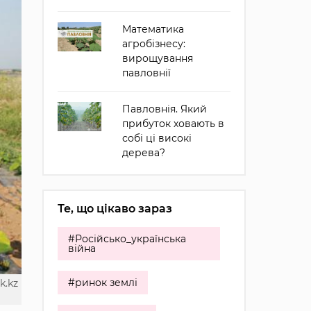
Математика
агробізнесу:
вирощування
павловнії
Павловнія. Який
прибуток ховають в
собі ці високі
дерева?
Те, що цікаво зараз
#Російсько_українська
війна
#ринок землі
k.kz