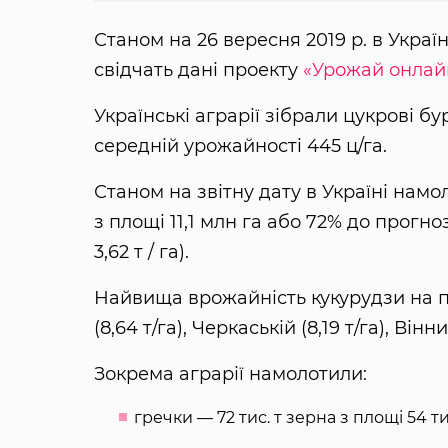
Станом на 26 вересня 2019 р. в Україн
свідчать дані проекту
«Урожай онлай
Українські аграрії зібрали цукрові бу
середній урожайності 445 ц/га.
Станом на звітну дату в Україні намо
з площі 11,1 млн га або 72% до прогноз
3,62 т / га).
Найвища врожайність кукурудзи на пі
(8,64 т/га), Черкаській (8,19 т/га), Вінни
Зокрема аграрії намолотили:
гречки — 72 тис. т зерна з площі 54 т