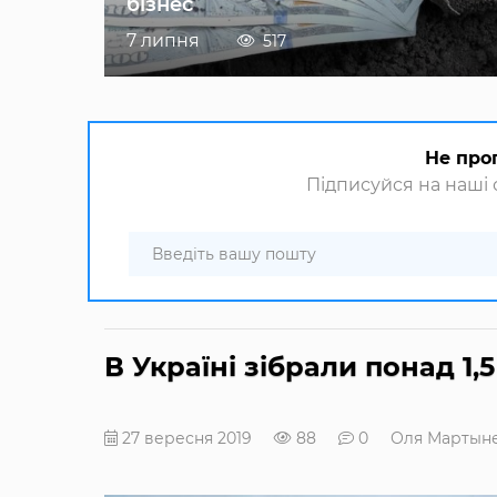
бізнес
7 липня
517
Не про
Підписуйся на наші с
В Україні зібрали понад 1,
27 вересня 2019
88
0
Оля Мартын