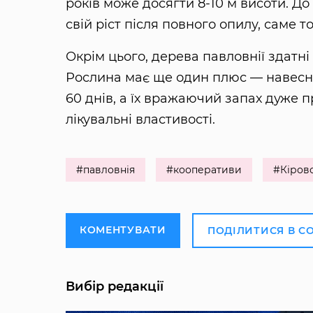
років може досягти 8-10 м висоти. До
свій ріст після повного опилу, саме 
Окрім цього, дерева павловнії здатн
Рослина має ще один плюс — навесні
60 днів, а їх вражаючий запах дуже 
лікувальні властивості.
#павловнія
#кооперативи
#Кіров
КОМЕНТУВАТИ
ПОДІЛИТИСЯ В С
Вибір редакції