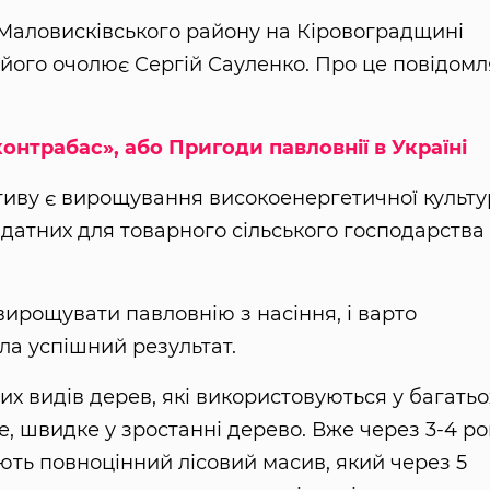
 Маловисківського району на Кіровоградщині
 його очолює Сергій Сауленко. Про це повідомл
онтрабас», або Пригоди павловнії в Україні
тиву є вирощування високоенергетичної культ
идатних для товарного сільського господарства
ирощувати павловнію з насіння, і варто
ла успішний результат.
х видів дерев, які використовуються у багатьо
, швидке у зростанні дерево. Вже через 3-4 ро
ють повноцінний лісовий масив, який через 5