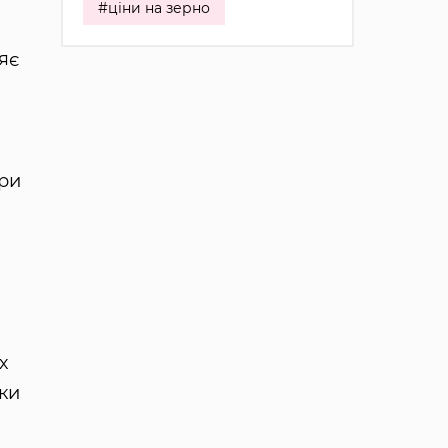
#ціни на зерно
яє
ури
х
ки