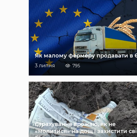
Як малому фермеру продавати в 
3 липня
795
Страхування врожаю, як не
«молитися» на дощ і захистити св