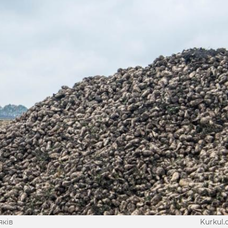
яків
Kurkul