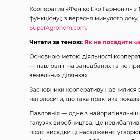
Кооператив «Фенікс Еко Гармонія» з
функціонує з вересня минулого року,
SuperAgronom.com.
Читати за темою:
Як не посадити «к
Основною метою діяльності коопера
— павловнії, на занедбаних та не пр
земельних ділянках.
Засновники кооперативу навчилися в
наголосити, що така практика показа
Павловнія — одне з найоригінальніши
галузях виробництва. Це невибагливе
після висадки ці насадження утворю