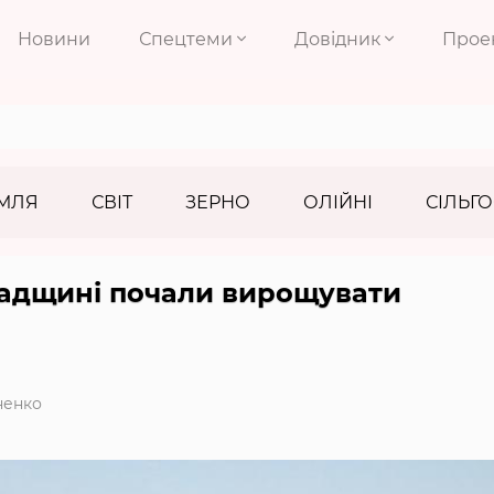
Новини
Спецтеми
Довідник
Прое
МЛЯ
СВІТ
ЗЕРНО
ОЛІЙНІ
СІЛЬГО
радщині почали вирощувати
ненко