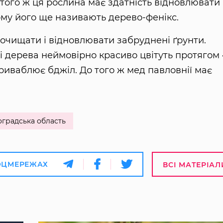
 того ж ця рослина має здатність відновлювати
тому його ще називають дерево-фенікс.
і очищати і відновлювати забруднені ґрунти.
 дерева неймовірно красиво цвітуть протягом 
приваблює бджіл. До того ж мед павловнії має
оградська область
ОЦМЕРЕЖАХ
ВСІ МАТЕРІАЛ