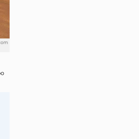
.com
ро