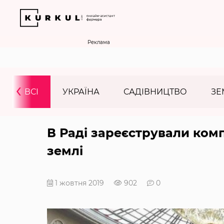
Реклама
‹
ВСІ
УКРАЇНА
САДІВНИЦТВО
ЗЕ
В Раді зареєстрували ко
землі
1 жовтня 2019
902
0