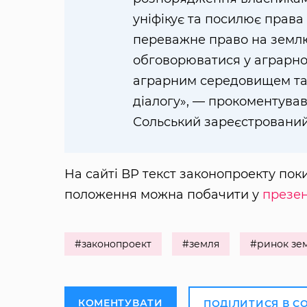
уніфікує та посилює права
переважне право на землю.
обговорюватися у аграрном
аграрним середовищем та 
діалогу», — прокоментував
Сольський зареєстрований
На сайті ВР текст законопроекту пок
положення можна побачити у
презен
#законопроект
#земля
#ринок зе
КОМЕНТУВАТИ
ПОДІЛИТИСЯ В С