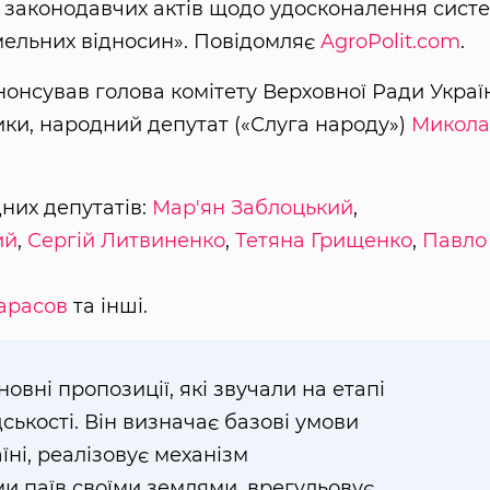
х законодавчих актів щодо удосконалення сист
емельних відносин». Повідомляє
AgroPolit.com
.
онсував голова комітету Верховної Ради Украї
тики, народний депутат («Слуга народу»)
Микола
них депутатів:
Мар'ян Заблоцький
,
ий
,
Сергій Литвиненко
,
Тетяна Грищенко
,
Павло
арасов
та інші.
овні пропозиції, які звучали на етапі
ськості. Він визначає базові умови
аїні, реалізовує механізм
 паїв своїми землями, врегульовує,