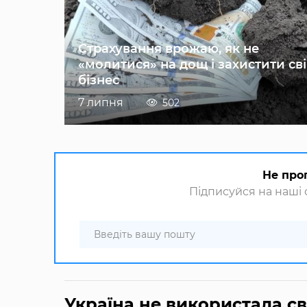
Страхування врожаю, як не
«молитися» на дощ і захистити св
бізнес
7 липня
502
Не про
Підписуйся на наші с
Україна не використала сво