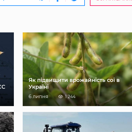
Як підвищити врожайність сої в
ЄС
Україні
6 липня
1 244