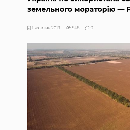
земельного мораторію — 
1 жовтня 2019
548
0