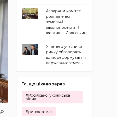
Аграрний комітет
розгляне всі
земельні
законопроекти 11
жовтня — Сольський
У четвер учасники
ринку обговорять
шлях реформування
державних земель
Те, що цікаво зараз
#Російсько_українська
війна
до
#ринок землі