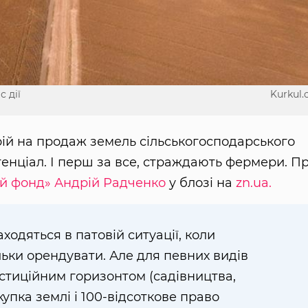
 дії
Kurkul
торій на продаж земель сільськогосподарського
тенціал. І перш за все, страждають фермери. П
й фонд»
Андрій Радченко
у блозі на
zn.ua.
ходяться в патовій ситуації, коли
льки орендувати. Але для певних видів
естиційним горизонтом (садівництва,
окупка землі і 100-відсоткове право