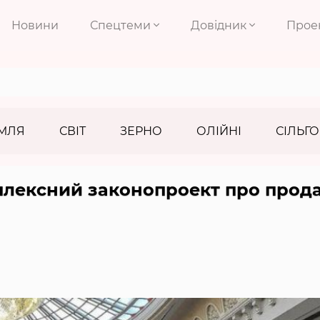
Новини
Спецтеми
Довідник
Прое
МЛЯ
СВІТ
ЗЕРНО
ОЛІЙНІ
СІЛЬГО
мплексний законопроект про прод