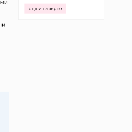
еми
#ціни на зерно
ни