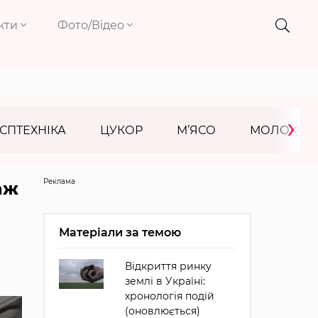
кти
Фото/Відео
›
СПТЕХНІКА
ЦУКОР
М’ЯСО
МОЛОКО
Реклама
аж
Матеріали за темою
Відкриття ринку
землі в Україні:
хронологія подій
(оновлюється)