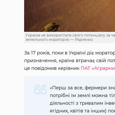
Україна не використала свого потенціалу за час
земельного мораторію — Радченко
За 17 років, поки в Україні діє мора
призначення, країна втрачає свій по
це повідомив керівник
ПАТ «Аграрни
«Перш за все, фермери зна
потрібні їм землі можна ті
діяльності з тривалим інв
ягідних, квітів та інших) п