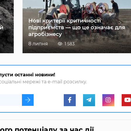
Нові критерії критичності
ій
підприємств — що це означає для
агробізнесу
8 липня
1 583
пусти останні новини!
оціальні мережі та e-mail розсилку.
го потенціалу за час дії