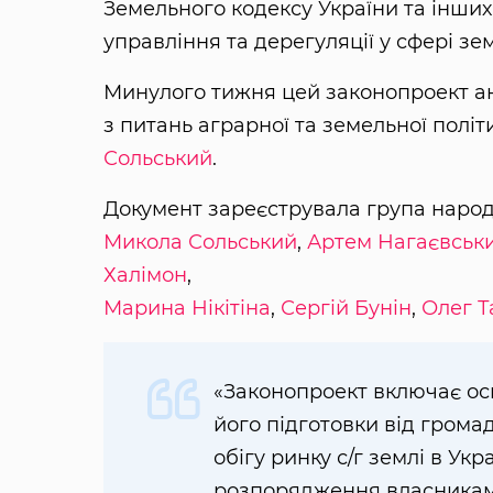
Земельного кодексу України та інши
управління та дерегуляції у сфері з
Минулого тижня цей законопроект ан
з питань аграрної та земельної полі
Сольський
.
Документ зареєструвала група народ
Микола Сольський
,
Артем Нагаєвськ
Халімон
,
Марина Нікітіна
,
Сергій Бунін
,
Олег Т
«Законопроект включає осн
його підготовки від громад
обігу ринку с/г землі в Укр
розпорядження власниками