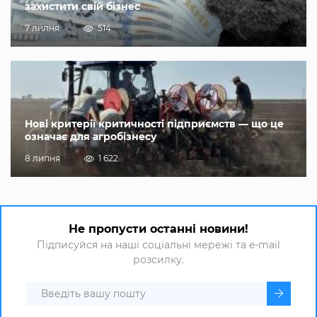
захистити свій бізнес
7 липня
514
Нові критерії критичності підприємств — що це
означає для агробізнесу
8 липня
1 622
Не пропусти останні новини!
Підписуйся на наші соціальні мережі та e-mail
розсилку.