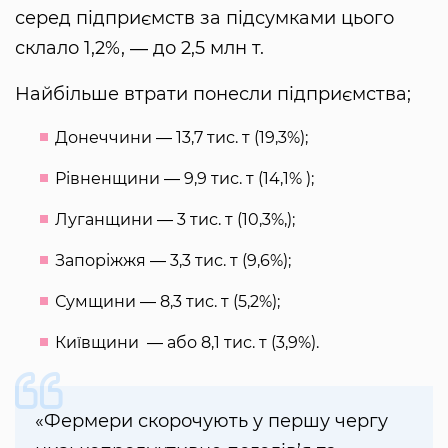
серед підприємств за підсумками цього
склало 1,2%, ― до 2,5 млн т.
Найбільше втрати понесли підприємства;
Донеччини ― 13,7 тис. т (19,3%);
Рівненщини ― 9,9 тис. т (14,1% );
Луганщини ― 3 тис. т (10,3%,);
Запоріжжя ― 3,3 тис. т (9,6%);
Сумщини ― 8,3 тис. т (5,2%);
Київщини ― або 8,1 тис. т (3,9%).
«Фермери скорочують у першу чергу