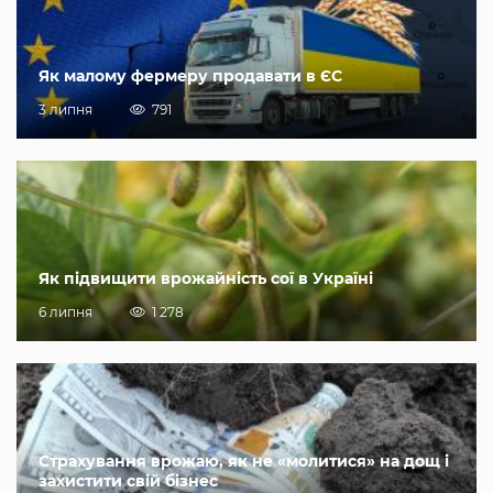
Як малому фермеру продавати в ЄС
3 липня
791
Як підвищити врожайність сої в Україні
6 липня
1 278
Страхування врожаю, як не «молитися» на дощ і
захистити свій бізнес