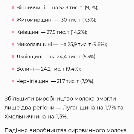
Вінниччині ― на 52,3 тис. т (9,1%);
Житомирщині ― 30 тис. т (7,3%);
Київщині ― 27,5 тис. т (14,2%);
Миколаївщині ― на 25,9 тис. т (9,8%);
Львівщині ― на 24,4 тис. т (5,3%);
Волині ― 24,2 тис. т (9,4%);
Чернігівщині ― 21,7 тис. т (7,9%).
Збільшити виробництво молока змогли
лише два регіони ― Луганщина на 1,7% та
Хмельниччина на 1,3%.
Падіння виробництва сировинного молока