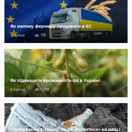
Як малому фермеру продавати в ЄС
3 липня
791
Як підвищити врожайність сої в Україні
6 липня
1 278
Страхування врожаю, як не «молитися» на дощ і