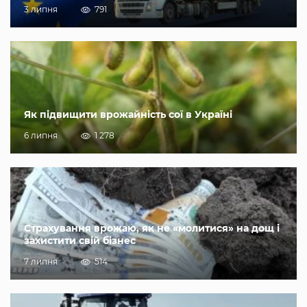
3 липня
791
Як підвищити врожайність сої в Україні
6 липня
1 278
Страхування врожаю, як не «молитися» на дощ і
захистити свій бізнес
7 липня
514