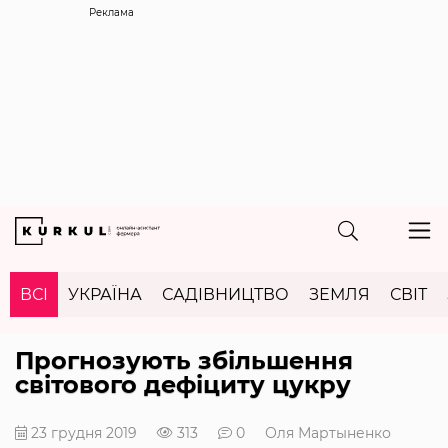
Реклама
ВСІ
УКРАЇНА
САДІВНИЦТВО
ЗЕМЛЯ
СВІТ
Прогнозують збільшення
світового дефіциту цукру
23 грудня 2019
313
0
Оля Мартыненко