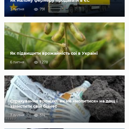
Як малому фермеру продавати в ЄС
3 липня
791
Як підвищити врожайність сої в Україні
6 липня
1 278
Страхування врожаю, як не «молитися» на дощ і
захистити свій бізнес
7 липня
514