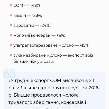
СОМ — -14%%
казеїн — -28%;
сироватка — -24%;
молочні консерви — +6%;
ультрапастерезоване молоко — +15%;
сухе незбиране молоко — експорт зріз
більше, ніж у 2 рази.
«У грудні експорт СОМ виявився в 2,1
рази більше в порівнянні груднем 2018
р. Більше продавалося молока
тривалого зберігання, консервів і