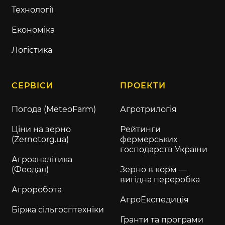
Технології
Економіка
Логістика
СЕРВІСИ
ПРОЕКТИ
Погода (MeteoFarm)
Агротрилогія
Ціни на зерно
Рейтинги
(Zernotorg.ua)
фермерських
господарств України
Агроаналітика
(Феодал)
Зерно в корм —
вигідна переробка
Агроробота
АгроЕкспедиція
Біржа сільгосптехніки
Гранти та програми