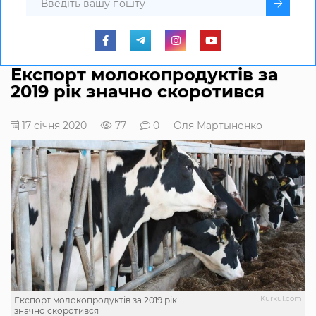
Експорт молокопродуктів за
2019 рік значно скоротився
17 січня 2020
77
0
Оля Мартыненко
Kurkul.com
Експорт молокопродуктів за 2019 рік
значно скоротився