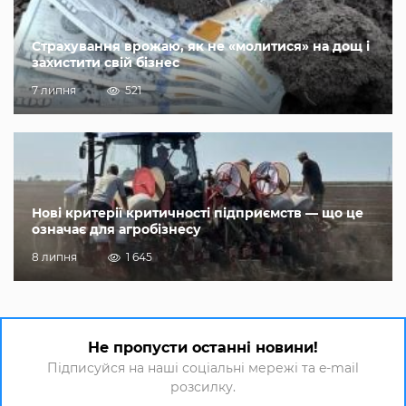
Страхування врожаю, як не «молитися» на дощ і
захистити свій бізнес
7 липня
521
Нові критерії критичності підприємств — що це
означає для агробізнесу
8 липня
1 645
Не пропусти останні новини!
Підписуйся на наші соціальні мережі та e-mail
розсилку.