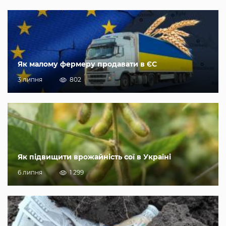
Як малому фермеру продавати в ЄС
3 липня
802
Як підвищити врожайність сої в Україні
6 липня
1 299