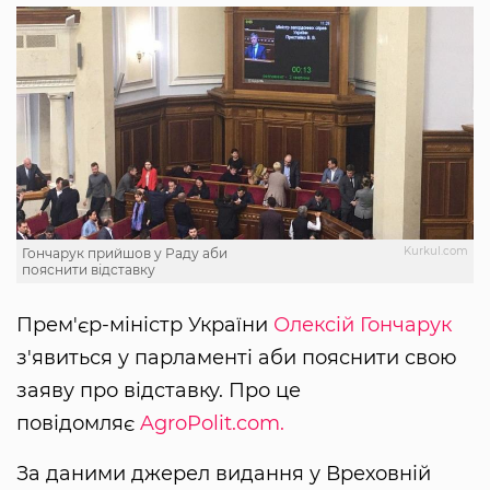
Kurkul.com
Гончарук прийшов у Раду аби
пояснити відставку
Прем'єр-міністр України
Олексій Гончарук
з'явиться у парламенті аби пояснити свою
заяву про відставку. Про це
повідомляє
AgroPolit.com.
За даними джерел видання у Вреховній