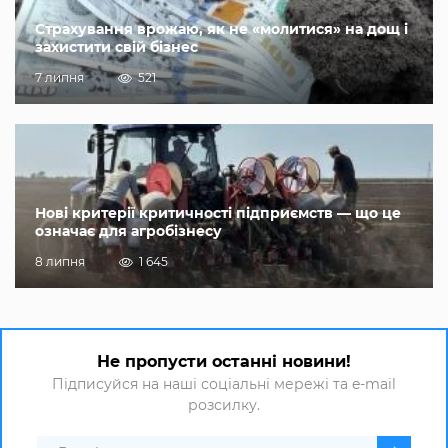
Страхування врожаю, як не «молитися» на дощ і
захистити свій бізнес
7 липня
521
Нові критерії критичності підприємств — що це
означає для агробізнесу
8 липня
1 645
Не пропусти останні новини!
Підписуйся на наші соціальні мережі та e-mail
розсилку.