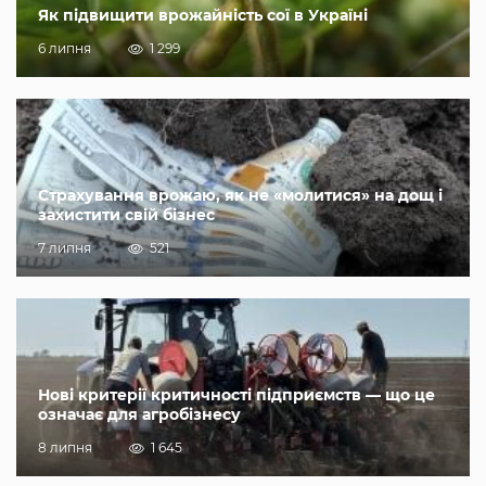
Як підвищити врожайність сої в Україні
6 липня
1 299
Страхування врожаю, як не «молитися» на дощ і
захистити свій бізнес
7 липня
521
Нові критерії критичності підприємств — що це
означає для агробізнесу
8 липня
1 645