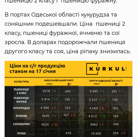
пшеницю 2 класу і пшеницю фуражну.
В портах Одеської області кукурудза та
соняшник подешевшали. Ціна пшениці 2
класу, пшениці фуражної, ячменю та сої
зросла. В доларах подорожчали пшениця
другого класу та соя, ціна ріпаку знизилась.