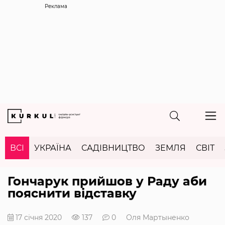
Реклама
ВСІ
УКРАЇНА
САДІВНИЦТВО
ЗЕМЛЯ
СВІТ
Гончарук прийшов у Раду аби
пояснити відставку
17 січня 2020
137
0
Оля Мартыненко