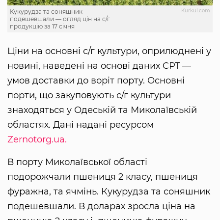
Kurkul.com
Кукурудза та соняшник
подешевшали — огляд цін на с/г
продукцію за 17 січня
Ціни на основні с/г культури, оприлюднені у
новині, наведені на основі даних CPT —
умов доставки до воріт порту. Основні
порти, що закуповують с/г культури
знаходяться у Одеській та Миколаївській
областях. Дані надані ресурсом
Zernotorg.ua.
В порту Миколаївської області
подорожчали пшениця 2 класу, пшениця
фуражна, та ячмінь. Кукурудза та соняшник
подешевшали. В доларах зросла ціна на