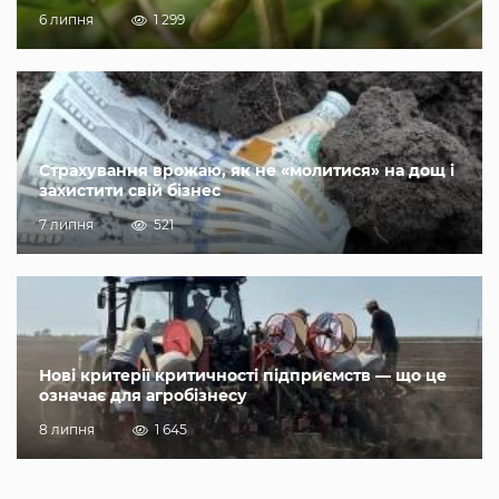
6 липня
1 299
Страхування врожаю, як не «молитися» на дощ і
захистити свій бізнес
7 липня
521
Нові критерії критичності підприємств — що це
означає для агробізнесу
8 липня
1 645