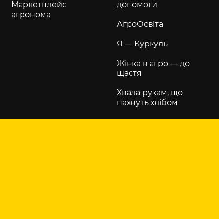
Маркетплейс
допомоги
агронома
АгроОсвіта
Я — Куркуль
Жінка в агро — до
щастя
Хвала рукам, що
пахнуть хлібом
РЕКЛАМА НА САЙТІ
Реклама на сайті
Написати в
рекламний відділ
KURKUL.COM
Контакти