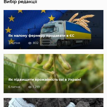
Вибір редакції
Як малому фермеру продавати в ЄС
3 липня
802
Як підвищити врожайність сої в Україні
6 липня
1 299